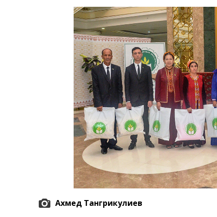
Экономика
Общество
Культура
Наука
Спорт
Ахмед Тангрикулиев