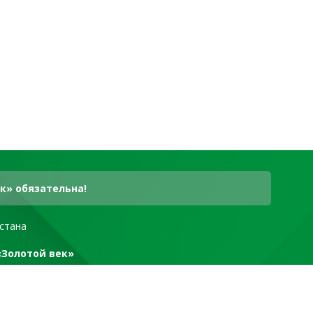
к» обязательна!
стана
«Золотой век»