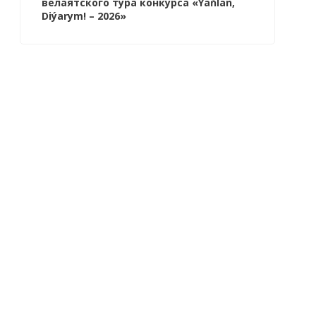
велаятского тура конкурса «Ýaňlan,
Diýarym! – 2026»