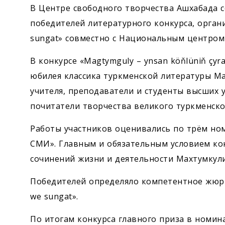
В Центре свободного творчества Ашхабада с
победителей литературного конкурса, орган
sungat» совместно с Национальным центром
В конкурсе «Magtymguly – ynsan köňlüniň çy
юбилея классика туркменской литературы М
учителя, преподаватели и студенты высших у
почитатели творчества великого туркменско
Работы участников оценивались по трём ном
СМИ». Главным и обязательным условием ко
сочинений жизни и деятельности Махтумкули
Победителей определяло компетентное жюри,
we sungat».
По итогам конкурса главного приза в номин