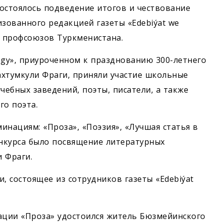
остоялось подведение итогов и чествование
изованного редакцией газеты «Edebiýat we
 профсоюзов Туркменистана.
ragy», приуроченном к празднованию 300-летнего
ахтумкули Фраги, приняли участие школьные
чебных заведений, поэты, писатели, а также
го поэта.
инациям: «Проза», «Поэзия», «Лучшая статья в
нкурса было посвящение литературных
 Фраги.
 состоящее из сотрудников газеты «Edebiýat
ации «Проза» удостоился житель Бюзмейинского