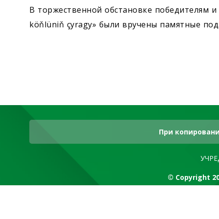
В торжественной обстановке победителям и 
köňlüniň çyragy» были вручены памятные по
При копировани
УЧРЕ
© Copyright 