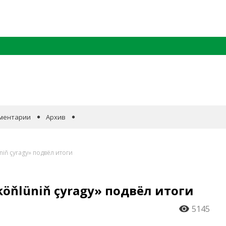
ментарии
Архив
niň çyragy» подвёл итоги
köňlüniň çyragy» подвёл итоги
5145