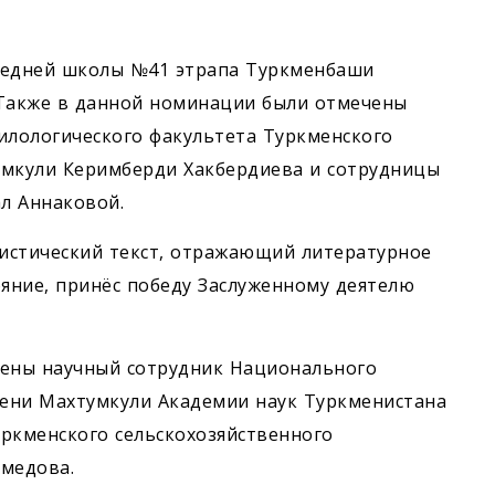
редней школы №41 этрапа Туркменбаши
 Также в данной номинации были отмечены
илологического факультета Туркменского
умкули Керимберди Хакбердиева и сотрудницы
ал Аннаковой.
истический текст, отражающий литературное
ояние, принёс победу Заслуженному деятелю
дены научный сотрудник Национального
мени Махтумкули Академии наук Туркменистана
ркменского сельскохозяйственного
хмедова.