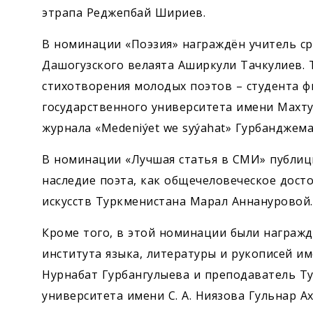
этрапа Реджепбай Шириев.
В номинации «Поэзия» награждён учитель с
Дашогузского велаята Аширкули Тачкулиев.
стихотворения молодых поэтов – студента ф
государственного университета имени Махт
журнала «Medeniýet we syýahat» Гурбанджем
В номинации «Лучшая статья в СМИ» публиц
наследие поэта, как общечеловеческое дост
искусств Туркменистана Марал Аннануровой.
Кроме того, в этой номинации были награж
института языка, литературы и рукописей и
Нурнабат Гурбангулыева и преподаватель Ту
университета имени С. А. Ниязова Гульнар А