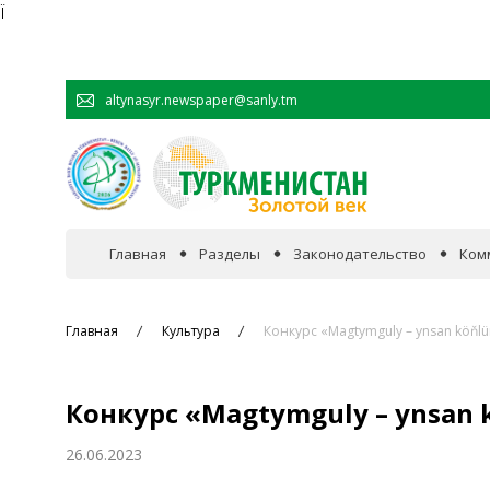
Ï
altynasyr.newspaper@sanly.tm
Главная
Разделы
Законодательство
Ком
В фокусе событий
Главная
Культура
Конкурс «Magtymguly – ynsan köňlü
Официальная хроника
Конкурс «Magtymguly – ynsan 
Сотрудничество
26.06.2023