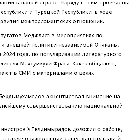
ции в нашей стране. Наряду с этим проведены
еспублики и Турецкой Республики, в ходе
азвития межпарламентских отношений.
епутатов Меджлиса в мероприятиях по
 и внешней политики независимой Отчизны,
 2024 года, по популяризации литературного
слителя Махтумкули Фраги. Как сообщалось,
пают в СМИ с материалами о целях
Бердымухамедов акцентировал внимание на
льнейшему совершенствованию национальной
Министров Х.Гелдимырадов доложил о работе,
 а также о выполнении ранее данных главой