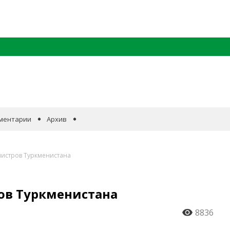
ментарии
Архив
истров Туркменистана
ов Туркменистана
8836