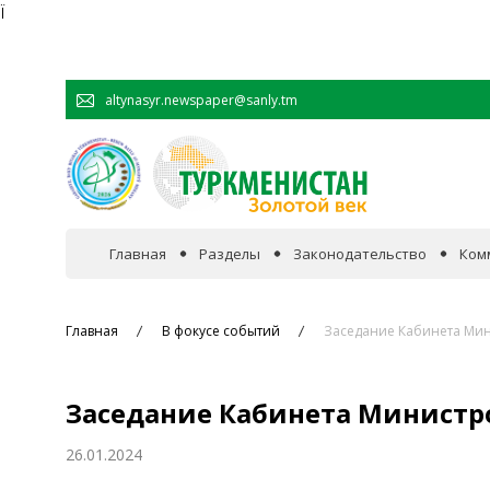
Ï
altynasyr.newspaper@sanly.tm
Главная
Разделы
Законодательство
Ком
В фокусе событий
Главная
В фокусе событий
Заседание Кабинета Мин
Официальная хроника
Заседание Кабинета Министр
Сотрудничество
26.01.2024