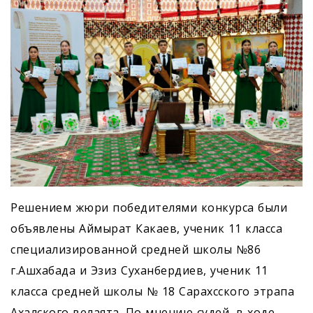
Решением жюри победителями конкурса были
объявлены Аймырат Какаев, ученик 11 класса
специализированной средней школы №86
г.Ашхабада и Эзиз Суханбердиев, ученик 11
класса средней школы № 18 Сарахсского этрапа
Ахалского велаята. По мнению судей, в ходе