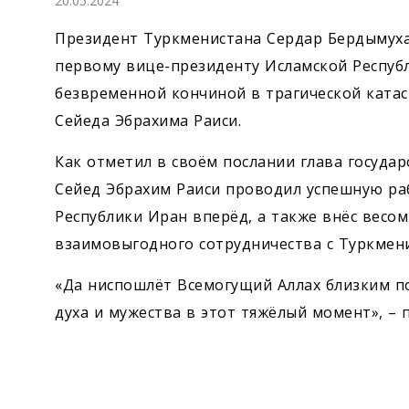
20.05.2024
Экономика
Президент Туркменистана Сердар Бердымуха
Общество
первому вице-президенту Исламской Респуб
безвременной кончиной в трагической ката
Культура
Сейеда Эбрахима Раиси.
Как отметил в своём послании глава государ
Наука
Сейед Эбрахим Раиси проводил успешную р
Спорт
Республики Иран вперёд, а также внёс весо
взаимовыгодного сотрудничества с Туркмен
«Да ниспошлёт Всемогущий Аллах близким по
духа и мужества в этот тяжёлый момент», –