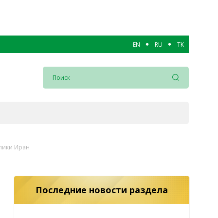
EN
RU
TK
лики Иран
Последние новости раздела