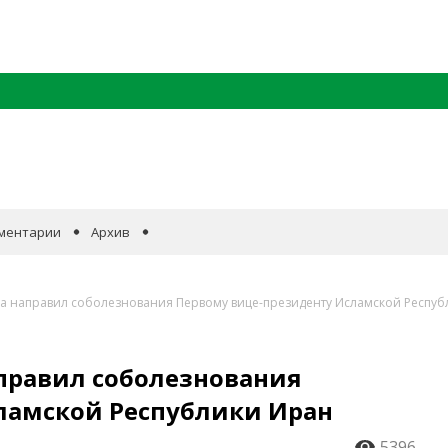
ментарии
Архив
а направил соболезнования Первому вице-президенту Исламской Респуб
правил соболезнования
ламской Республики Иран
5396