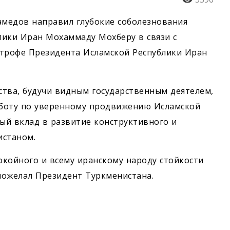
медов направил глубокие соболезнования
лики Иран Мохаммаду Мохберу в связи с
строфе Президента Исламской Республики Иран
ства, будучи видным государственным деятелем,
аботу по уверенному продвижению Исламской
мый вклад в развитие конструктивного и
истаном.
койного и всему иранскому народу стойкости
 пожелал Президент Туркменистана.