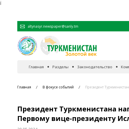
Ï
altynasyr.newspaper@sanly.tm
Главная
Разделы
Законодательство
Ком
В фокусе событий
Главная
В фокусе событий
Президент Туркменистан
Официальная хроника
Президент Туркменистана на
Сотрудничество
Первому вице-президенту Ис