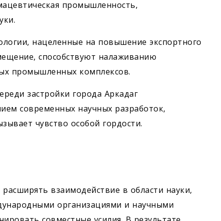
мацевтическая промышленность,
уки.
ологии, нацеленные на повышение экспортного
мещение, способствуют налаживанию
вых промышленных комплексов.
череди застройки города Аркадаг
ием современных научных разработок,
ызывает чувство особой гордости.
 расширять взаимодействие в области науки,
ждународными организациями и научными
нировать совместные усилия. В результате