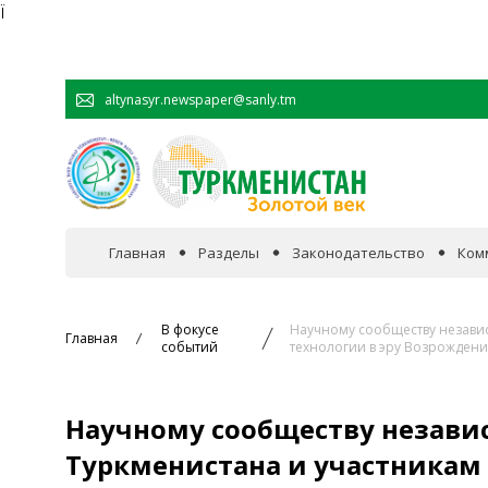
Ï
altynasyr.newspaper@sanly.tm
Главная
Разделы
Законодательство
Ком
В фокусе событий
В фокусе
Научному сообществу незави
Главная
событий
технологии в эру Возрождени
Официальная хроника
Научному сообществу незави
Сотрудничество
Туркменистана и участникам