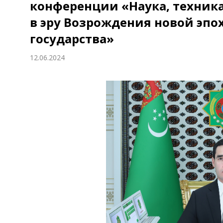
конференции «Наука, техник
Экономика
в эру Возрождения новой эпо
Общество
государства»
12.06.2024
Культура
Наука
Спорт