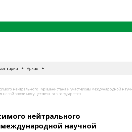
ментарии
Архив
симого нейтрального Туркменистана и участникам международной науч
я новой эпохи могущественного государства»
симого нейтрального
 международной научной