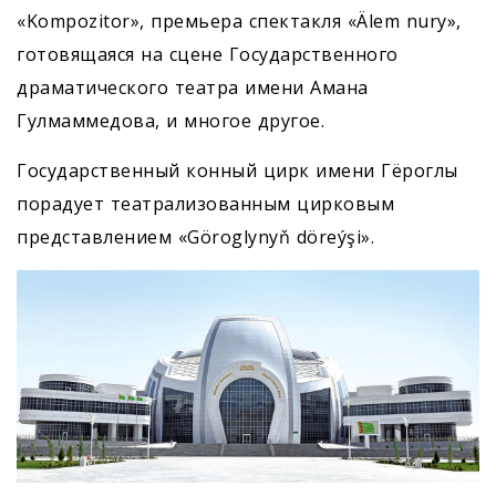
«Kompozitor», премьера спектакля «Älem nury»,
готовящаяся на сцене Государственного
драматического театра имени Амана
Гулмаммедова, и многое другое.
Государственный конный цирк имени Гёроглы
порадует театрализованным цирковым
представлением «Göroglynyň döreýşi».