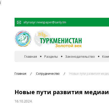
Ï
altynasyr.newspaper@sanly.tm
Главная
Разделы
Законодательство
Ком
В фокусе событий
Главная
Сотрудничество
Новые пути развития мед
Официальная хроника
Новые пути развития медиа
Сотрудничество
16.10.2024