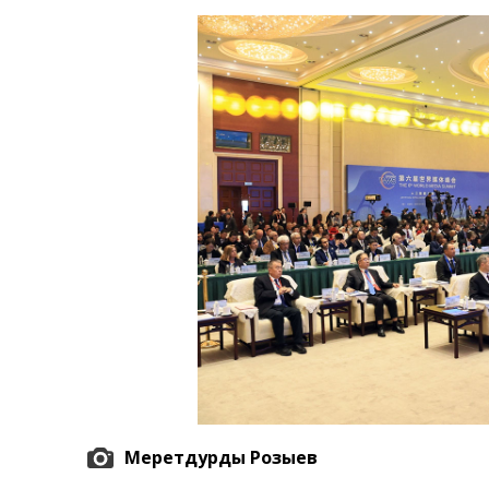
Экономика
Общество
Культура
Наука
Спорт
Меретдурды Розыев