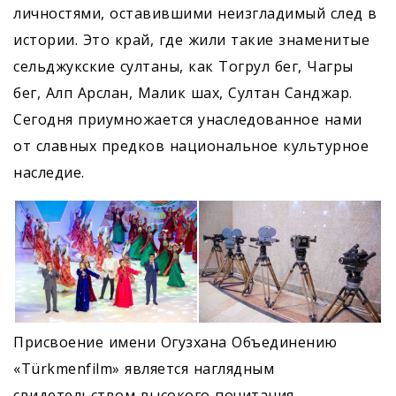
личностями, оставившими неизгладимый след в
истории. Это край, где жили такие знаменитые
сельджукские султаны, как Тогрул бег, Чагры
бег, Алп Арслан, Малик шах, Султан Санджар.
Сегодня приумножается унаследованное нами
от славных предков национальное культурное
наследие.
Присвоение имени Огузхана Объединению
«Türkmenfilm» является наглядным
свидетельством высокого почитания