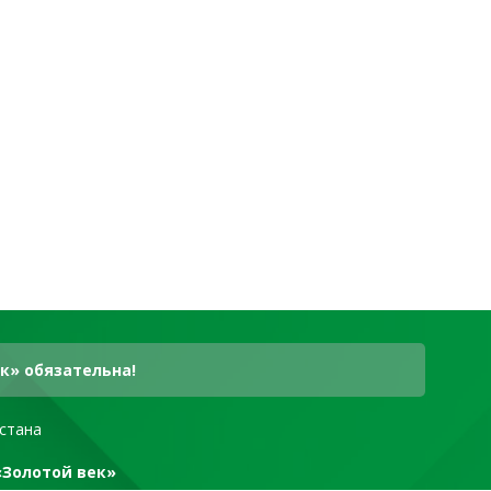
к» обязательна!
стана
«Золотой век»