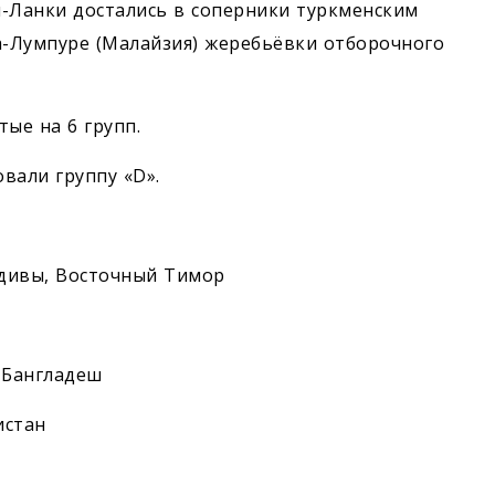
-Ланки достались в соперники туркменским
а-Лумпуре (Малайзия) жеребьёвки отборочного
ые на 6 групп.
вали группу «D».
дивы, Восточный Тимор
, Бангладеш
истан