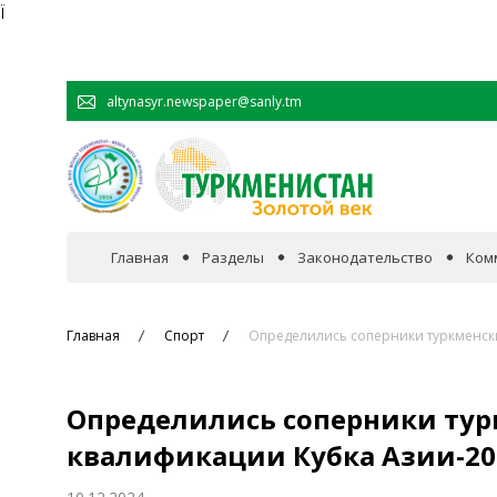
Ï
altynasyr.newspaper@sanly.tm
Главная
Разделы
Законодательство
Ком
В фокусе событий
Главная
Спорт
Определились соперники туркменски
Официальная хроника
Определились соперники тур
Сотрудничество
квалификации Кубка Азии-20