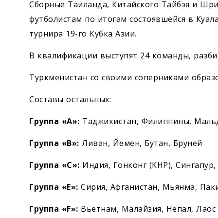
Сборные Таиланда, Китайского Тайбэя и Шри
футболистам по итогам состоявшейся в Куал
турнира 19-го Кубка Азии.
В квалификации выступят 24 команды, разбит
Туркменистан со своими соперниками образо
Составы остальных:
Группа «А»:
Таджикистан, Филиппины, Маль
Группа «В»:
Ливан, Йемен, Бутан, Бруней
Группа «С»:
Индия, Гонконг (КНР), Сингапур
Группа «E»:
Сирия, Афганистан, Мьянма, Пак
Группа «F»:
Вьетнам, Малайзия, Непал, Лаос