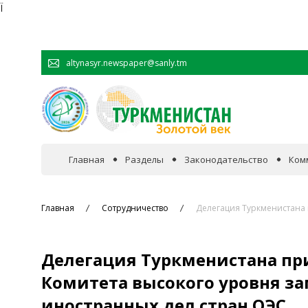
Ï
altynasyr.newspaper@sanly.tm
Главная
Разделы
Законодательство
Ком
В фокусе событий
Главная
Сотрудничество
Делегация Туркменистана 
Официальная хроника
Делегация Туркменистана при
Сотрудничество
Комитета высокого уровня з
иностранных дел стран ОЭС