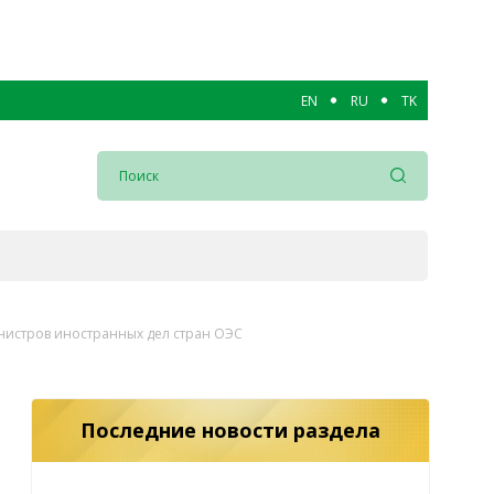
EN
RU
TK
инистров иностранных дел стран ОЭС
Последние новости раздела