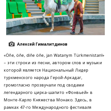
Алексей Гималитдинов
«Öňe, öňe, diňe öňe, jan Watanym Türkmenistan!»
– эти строки из песни, автором слов и музыки
которой является Национальный Лидер
туркменского народа Герой-Аркадаг,
громогласно прозвучали под сводами
легендарного цирка-шапито «Фонвьей» в
Монте-Карло Княжества Монако. Здесь, в
рамках 47-го Международного фестиваля