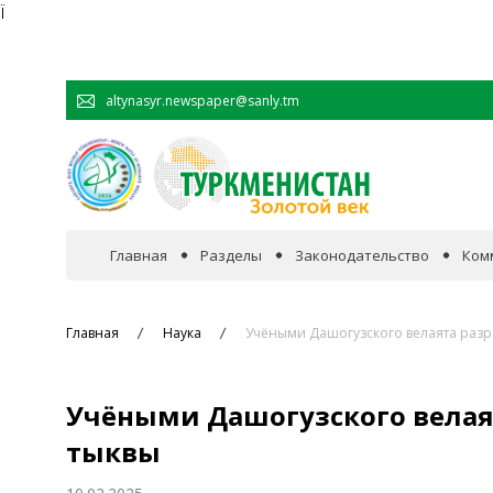
Ï
altynasyr.newspaper@sanly.tm
Главная
Разделы
Законодательство
Ком
В фокусе событий
Главная
Наука
Учёными Дашогузского велаята разр
Официальная хроника
Учёными Дашогузского велая
Сотрудничество
тыквы