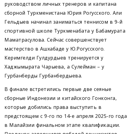
руководством личных тренеров и капитана
сборной Туркменистана Юрия Рогусского. Али
Гельдыев начинал заниматься теннисом в 9-й
спортивной школе Туркменабата у Бабамурата
Маматрасулова. Сейчас совершенствует
мастерство в Ашхабаде у Ю.Рогусского.
Керимгелди Гулдурдыев тренируется у
Хаджымырата Чарыева, а Сулейман – у
Гурбанберды Гурбанбердыева.
В финале встретились первые две сеяные
сборные Индонезии и китайского Гонконга,
которые добились права выступить в
предстоящем с 9-го по 14-е апреля 2025-го года
в Малайзии финальном этапе квалификации.
Поединок завершился победой теннисистов