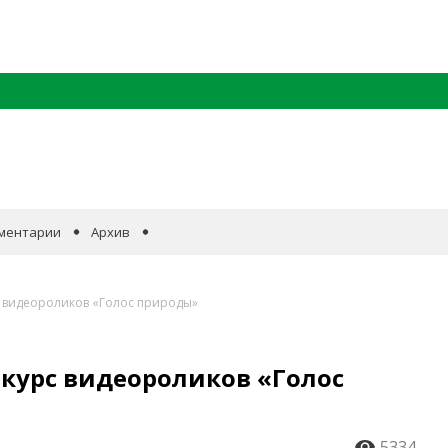
ментарии
Архив
с видеороликов «Голос природы»
нкурс видеороликов «Голос
5334