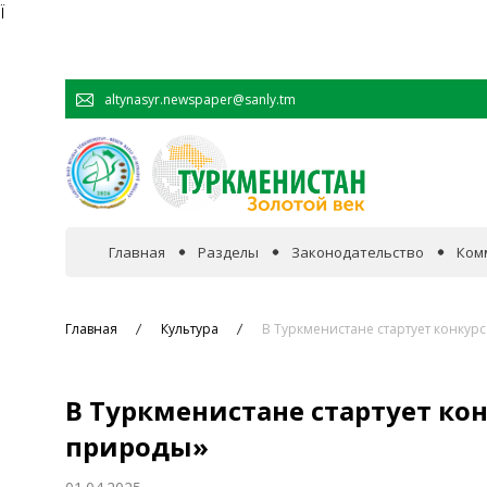
Ï
altynasyr.newspaper@sanly.tm
Главная
Разделы
Законодательство
Ком
В фокусе событий
Главная
Культура
В Туркменистане стартует конкур
Официальная хроника
В Туркменистане стартует ко
Сотрудничество
природы»