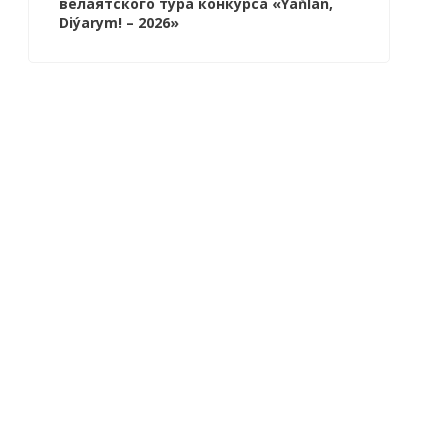
велаятского тура конкурса «Ýaňlan,
Diýarym! – 2026»