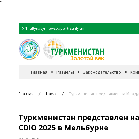
Ï
altynasyr.newspaper@sanly.tm
Главная
Разделы
Законодательство
Ком
В фокусе событий
Главная
Наука
Туркменистан представлен на Межд
Официальная хроника
Туркменистан представлен 
Сотрудничество
CDIO 2025 в Мельбурне