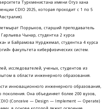
верситета Туркменистана имени Огуз хана
нции CDIO 2025, которая проходит с 1 по 5
встралия).
влетмырат Поррыков, старший преподаватель
 Гарлыева Чынар, студентка 2 курса
а» и Байрамова Нурджемал, студентка 4 курса
гий» факультета киберфизических систем.
й, исследователей, ученых, студентов из
пытом в области инженерного образования.
ласти инновационного инженерного образования,
 поколения. Она объединяет более 200 вузов,
DIO (Conceive — Design — Implement — Operate)
мму, в основе которой лежит освоение