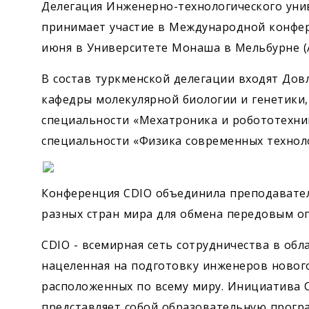
Делегация Инженерно-технологического уни
принимает участие в Международной конфере
июня в Университете Монаша в Мельбурне (А
В состав туркменской делегации входят До
кафедры молекулярной биологии и генетики,
специальности «Мехатроника и робототехник
специальности «Физика современных техноло
Конференция CDIO объединила преподавателе
разных стран мира для обмена передовым о
CDIO - всемирная сеть сотрудничества в об
нацеленная на подготовку инженеров нового
расположенных по всему миру. Инициатива C
представляет собой образовательную програ