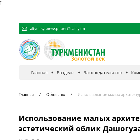
Ï
altynasyr.newspaper@sanly.tm
Главная
Разделы
Законодательство
Ком
В фокусе событий
Главная
Общество
Использование малых архитекту
Официальная хроника
Использование малых архите
Сотрудничество
эстетический облик Дашогуз