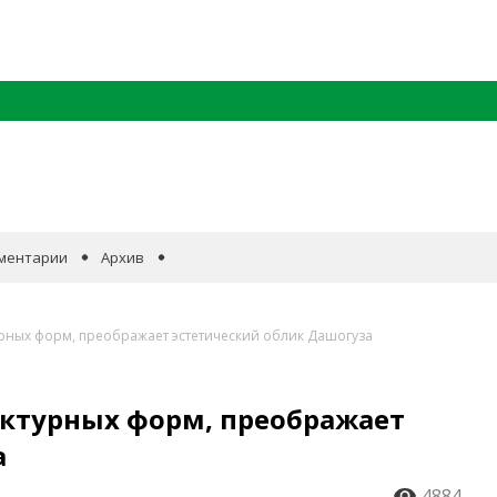
ментарии
Архив
рных форм, преображает эстетический облик Дашогуза
ктурных форм, преображает
а
4884