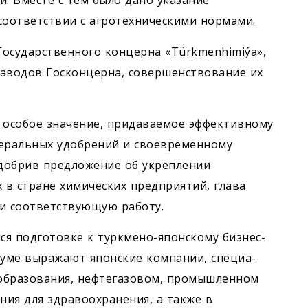
. Вместе с тем было дано указание
соответствии с агротехническими нормами.
Государственного концерна «Türkmenhimiýa»,
заводов Госконцерна, совершенствование их
особое значение, придаваемое эффективному
еральных удобрений и своевременному
добрив предложение об укреплении
в стране химических предприятий, глава
ти соответствующую работу.
ся подготовке к турк­мено-японскому бизнес-
руме выражают японские компании, специа­
 образования, нефтегазовом, промышленном
ния для здравоохранения, а также в