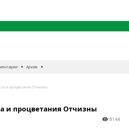
ментарии
Архив
сса и процветания Отчизны
са и процветания Отчизны
8144