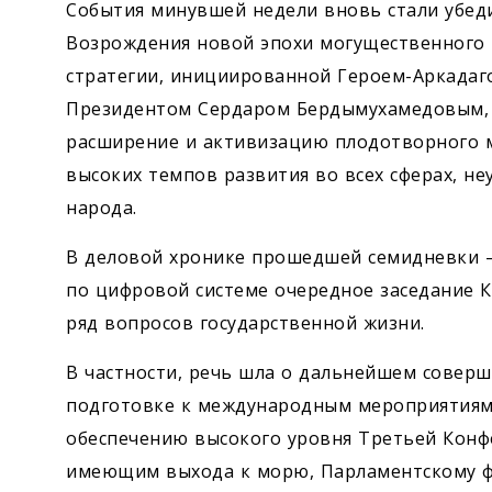
Экономика
События минувшей недели вновь стали убеди
Возрождения новой эпохи могущественного 
Общество
стратегии, инициированной Героем-Аркадаг
Президентом Сердаром Бердымухамедовым, 
Культура
расширение и активизацию плодотворного м
высоких темпов развития во всех сферах, не
Наука
народа.
В деловой хронике прошедшей семидневки –
Спорт
по цифровой системе очередное заседание 
ряд вопросов государственной жизни.
В частности, речь шла о дальнейшем совер
подготовке к международным ­мероприятиям,
обеспечению высокого уровня Третьей Кон
имею­щим выхода к морю, Парламентскому ф