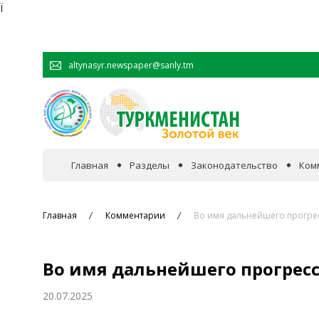
Ï
altynasyr.newspaper@sanly.tm
Главная
Разделы
Законодательство
Ком
В фокусе событий
Главная
Комментарии
Во имя дальнейшего прогре
Официальная хроника
Во имя дальнейшего прогрес
Сотрудничество
20.07.2025