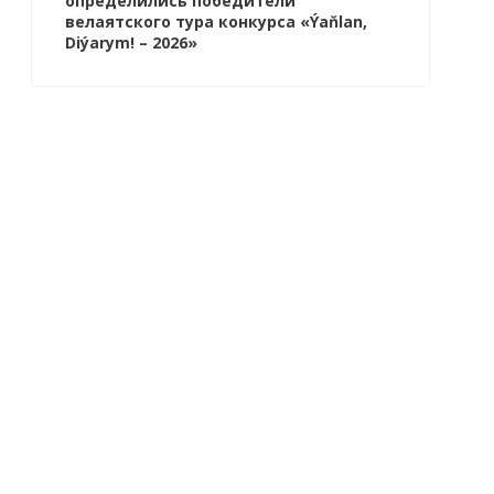
определились победители
велаятского тура конкурса «Ýaňlan,
Diýarym! – 2026»