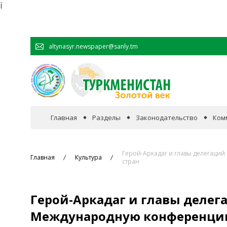
Ï
altynasyr.newspaper@sanly.tm
Главная
Разделы
Законодательство
Ком
В фокусе событий
Герой-Аркадаг и главы делегаци
Главная
Культура
стран
Официальная хроника
Герой-Аркадаг и главы делег
Сотрудничество
Международную конференцию