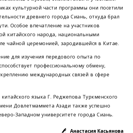
амках культурной части программы они посетили
ельности древнего города Сиань, откуда брал
ти. Особое впечатление на участников
рой китайского народа, национальными
ле чайной церемонией, зародившейся в Китае.
ние для изучения передового опыта по
способствует профессиональному обмену,
креплению международных связей в сфере
 китайского языка Г. Реджепова Туркменского
имени Довлетмаммета Азади также успешно
веро-Западном университете города Сиань.
Анастасия Касьянова