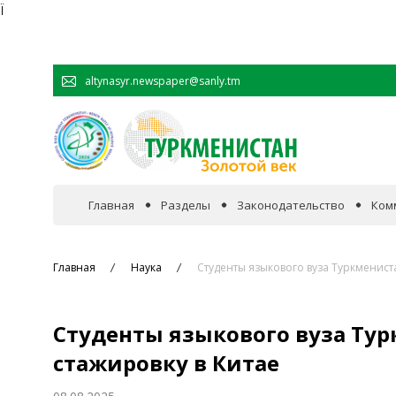
Ï
altynasyr.newspaper@sanly.tm
Главная
Разделы
Законодательство
Ком
В фокусе событий
Главная
Наука
Студенты языкового вуза Туркменист
Официальная хроника
Студенты языкового вуза Ту
Сотрудничество
стажировку в Китае