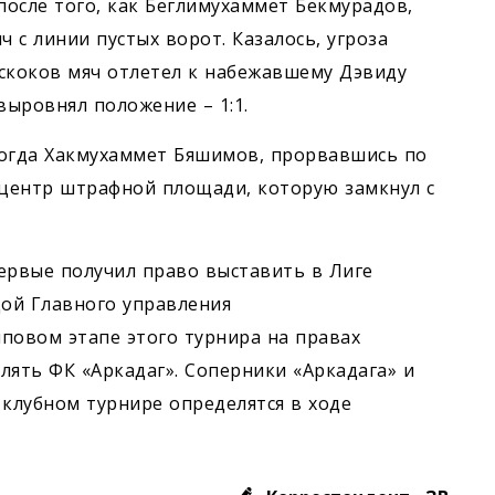
после того, как Беглимухаммет Бекмурадов,
 с линии пустых ворот. Казалось, угроза
тскоков мяч отлетел к набежавшему Дэвиду
выровнял положение – 1:1.
 когда Хакмухаммет Бяшимов, прорвавшись по
 центр штрафной площади, которую замкнул с
ервые получил право выставить в Лиге
дой Главного управления
повом этапе этого турнира на правах
лять ФК «Аркадаг». Соперники «Аркадага» и
 клубном турнире определятся в ходе