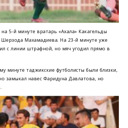
е на 5-й минуте вратарь «Ахала» Какагельды
м Шерзода Махамадиева. На 23-й минуте уже
л с линии штрафной, но мяч угодил прямо в
му минуте таджикские футболисты были близки,
но замыкал навес Фаридуна Давлатова, но
.