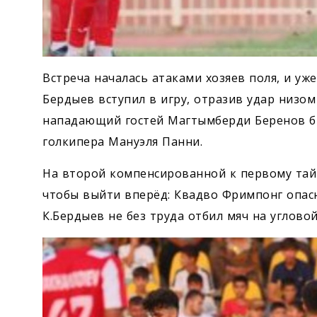
Встреча началась атаками хозяев поля, и уж
Бердыев вступил в игру, отразив удар низо
нападающий гостей Магтымберди Беренов би
голкипера Мануэля Панни.
На второй компенсированной к первому тай
чтобы выйти вперёд: Квадво Фримпонг опас
К.Бердыев не без труда отбил мяч на угловой