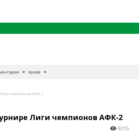
ментарии
Архив
е Лиги чемпионов АФК-2
турнире Лиги чемпионов АФК-2
9215