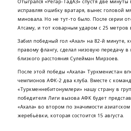
Отыгрался «Регар-ТадАЗ» спустя две минуты 
исправляя ошибку вратаря, вынес головой мяч
миновала. Но не тут-то было. После серии о
Атсаму, и тот коварным ударом с 25 метров 
Забил победный гол «Ахал» на 82-й минуте,
правому флангу, сделал низовую передачу в
близкого расстояния Сулейман Мирзоев.
После этой победы «Ахала» Туркменистан вп
чемпионов АФК-2 два клуба. Вместе с коман
«Туркменнебитонумлери» нашу страну в груп
победителя Лиги вызова АФК будет представ
«Ахала» во втором по значимости азиатском
жеребьёвки, которая состоится 15 августа.