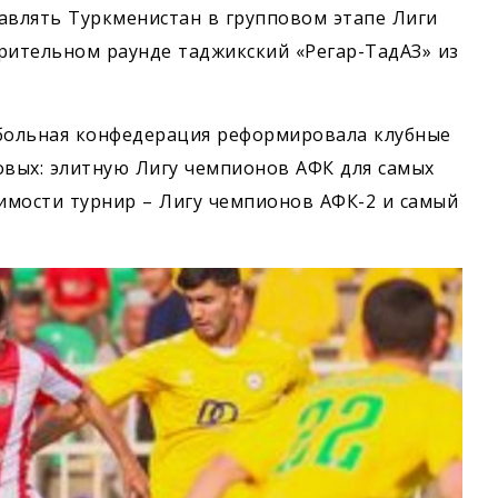
авлять Туркменистан в групповом этапе Лиги
рительном раунде таджикский «Регар-ТадАЗ» из
тбольная конфедерация реформировала клубные
овых: элитную Лигу чемпионов АФК для самых
чимости турнир – Лигу чемпионов АФК-2 и самый