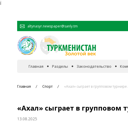
Ï
altynasyr.newspaper@sanly.tm
Главная
Разделы
Законодательство
Ком
В фокусе событий
Главная
Спорт
«Ахал» сыграет в групповом турнир
Официальная хроника
«Ахал» сыграет в групповом 
Сотрудничество
13.08.2025