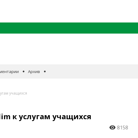
ментарии
Архив
лугам учащихся
lim к услугам учащихся
8158