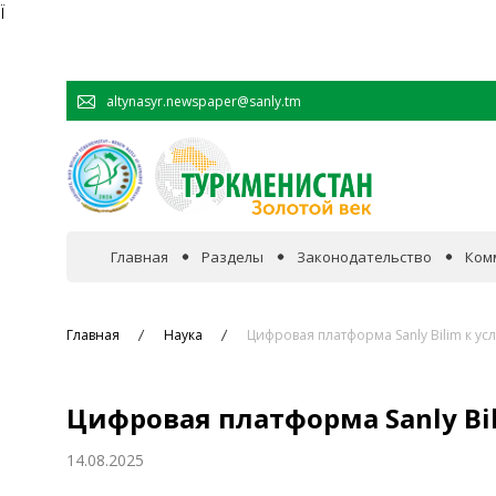
Ï
altynasyr.newspaper@sanly.tm
Главная
Разделы
Законодательство
Ком
В фокусе событий
Главная
Наука
Цифровая платформа Sanly Bilim к ус
Официальная хроника
Цифровая платформа Sanly Bi
Сотрудничество
14.08.2025