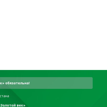
к» обязательна!
стана
«Золотой век»