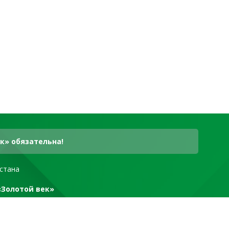
к» обязательна!
стана
«Золотой век»