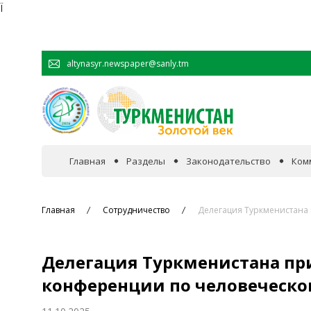
Ï
altynasyr.newspaper@sanly.tm
Главная
Разделы
Законодательство
Ком
В фокусе событий
Главная
Сотрудничество
Делегация Туркменистана
Официальная хроника
Делегация Туркменистана пр
Сотрудничество
конференции по человеческ