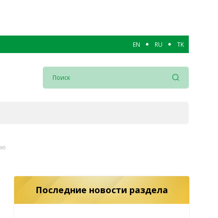
EN
RU
TK
ию
Последние новости раздела