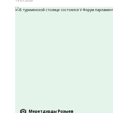
19.05.2026
Экономика
Общество
Культура
Наука
Спорт
Меретдурды Розыев