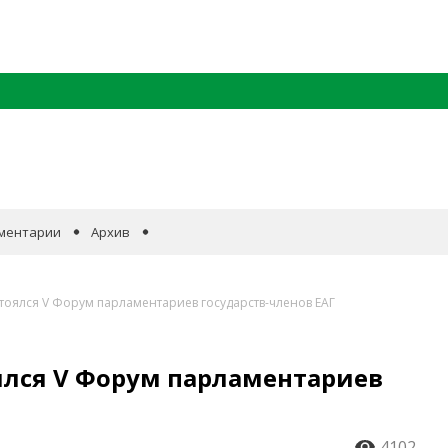
ментарии
Архив
стоялся V Форум парламентариев государств-членов ЕАГ
ялся V Форум парламентариев
4102