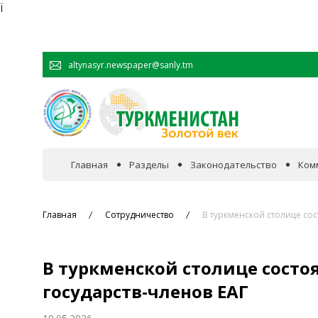
Ï
altynasyr.newspaper@sanly.tm
Главная
Разделы
Законодательство
Ком
В фокусе событий
Главная
Сотрудничество
В туркменской столице со
Официальная хроника
В туркменской столице состо
Сотрудничество
государств-членов ЕАГ