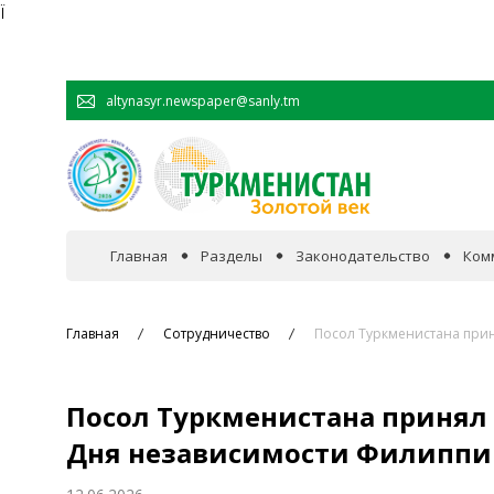
Ï
altynasyr.newspaper@sanly.tm
Главная
Разделы
Законодательство
Ком
В фокусе событий
Главная
Сотрудничество
Посол Туркменистана прин
Официальная хроника
Посол Туркменистана принял 
Сотрудничество
Дня независимости Филиппи