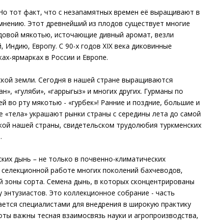
Но тот факт, что с незапамятных времен её выращивают в
мнению. Этот древнейший из плодов существует многие
едовой мякотью, источающие дивный аромат, везли
 Индию, Европу. С 90-х годов ХIХ века диковинные
ах-ярмарках в России и Европе.
кой земли. Сегодня в нашей стране выращиваются
», «гуляби», «гаррыгыз» и многих других. Гурманы по
й во рту мякотью - «гурбек»! Ранние и поздние, большие и
«тела» украшают рынки страны с середины лета до самой
чкой нашей страны, свидетельском трудолюбия туркменских
.
ских дынь – не только в почвенно-климатических
в селекционной работе многих поколений бахчеводов,
й зоны сорта. Семена дынь, в которых сконцентрированы
 энтузиастов. Это коллекционное собрание - часть
ается специалистами для внедрения в широкую практику
ты важны тесная взаимосвязь науки и агропроизводства,