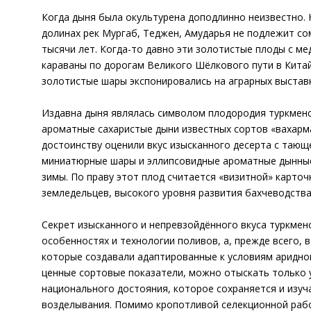
Когда дыня была окультурена доподлинно неизвестно. 
долинах рек Мургаб, Теджен, Амударья не подлежит со
тысячи лет. Когда-то давно эти золотистые плоды с м
караваны по дорогам Великого Шёлкового пути в Китай,
золотистые шары экспонировались на аграрных выставк
Издавна дыня являлась символом плодородия туркменс
ароматные сахаристые дыни известных сортов «вахарман
достоинству оценили вкус изысканного десерта с тающе
миниатюрные шары и эллипсовидные ароматные дынные 
зимы. По праву этот плод считается «визитной» карто
земледельцев, высокого уровня развития бахчеводства
Секрет изысканного и непревзойдённого вкуса туркмен
особенностях и технологии поливов, а, прежде всего, 
которые создавали адаптированные к условиям аридно
ценные сортовые показатели, можно отыскать только у
национального достояния, которое сохраняется и изуч
возделывания. Помимо кропотливой селекционной рабо