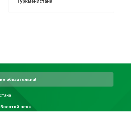
Туркменистана
к» обязательна!
стана
«Золотой век»