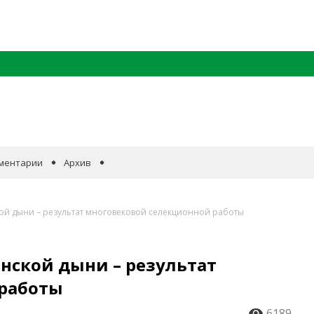
ментарии
Архив
кой дыни – результат многовековой селекционной работы
нской дыни – результат
 работы
6189