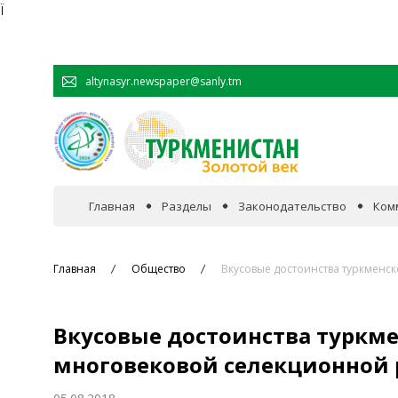
Ï
altynasyr.newspaper@sanly.tm
Главная
Разделы
Законодательство
Ком
В фокусе событий
Главная
Общество
Вкусовые достоинства туркменс
Официальная хроника
Вкусовые достоинства туркме
Сотрудничество
многовековой селекционной