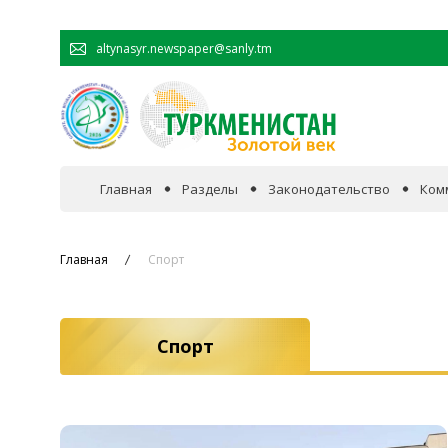
altynasyr.newspaper@sanly.tm
Главная
Разделы
Законодательство
Ком
В фокусе событий
Главная
Спорт
Официальная хроника
Спорт
Сотрудничество
Экономика