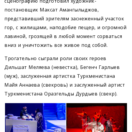
сценографию подготовил художник-
постановщик Максат Амангылыджов,
представивший зрителям заснеженный участок
гор, с жилищами, наподобие пещер, и огромной
лавиной, грозящей в любой момент сорваться
вниз и уничтожить все живое под собой.
Трогательно сыграли роли своих героев
Дильшат Меляева (невестка), Бегенч Гарлыев
(муж), заслуженная артистка Туркменистана
Майя Аннаева (свекровь) и заслуженный артист
Туркменистана Оразгельды Дурдыев (свекр).