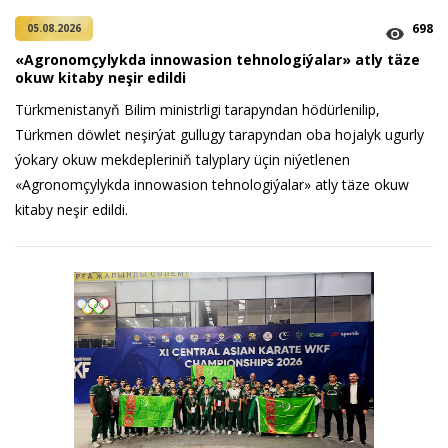
698
05.08.2026
«Agronomçylykda innowasion tehnologiýalar» atly täze
okuw kitaby neşir edildi
Türkmenistanyň Bilim ministrligi tarapyndan hödürlenilip,
Türkmen döwlet neşirýat gullugy tarapyndan oba hojalyk ugurly
ýokary okuw mekdepleriniň talyplary üçin niýetlenen
«Agronomçylykda innowasion tehnologiýalar» atly täze okuw
kitaby neşir edildi.