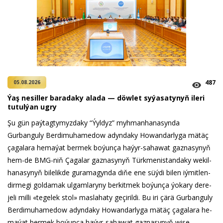
487
05.08.2026
Ýaş ne­sil­ler ba­ra­da­ky ala­da — döw­let sy­ýa­sa­ty­nyň ile­ri
tu­tul­ýan ug­ry
Şu gün paý­tag­ty­myz­da­ky “Ýyl­dyz” myh­man­ha­na­syn­da
Gurbanguly Berdimuhamedow adyn­da­ky Ho­wan­dar­ly­ga mä­täç
ça­ga­la­ra he­ma­ýat ber­mek bo­ýun­ça ha­ýyr-sa­ha­wat gaz­na­sy­nyň
hem-de BMG-niň Ça­ga­lar gaz­na­sy­nyň Türk­me­nis­tan­da­ky we­kil­
ha­na­sy­nyň bi­le­lik­de gu­ra­ma­gyn­da di­ňe ene süý­di bi­len iý­mit­len­
dir­me­gi gol­da­mak ul­gam­la­ry­ny ber­kit­mek bo­ýun­ça ýo­ka­ry de­re­
je­li milli «te­ge­lek stol» mas­la­ha­ty ge­çi­ril­di. Bu iri çä­rä Gurbanguly
Berdimuhamedow adyn­da­ky Ho­wan­dar­ly­ga mä­täç ça­ga­la­ra he­
ma­ýat ber­mek bo­ýun­ça ha­ýyr-sa­ha­wat gaz­na­sy­nyň wi­se-