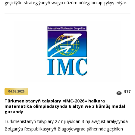
geçirilýän strategiýanyň wajyp düzüm bölegi bolup çykyş edýär.
977
04.08.2026
Türkmenistanyň talyplary «IMC-2026» halkara
matematika olimpiadasynda 6 altyn we 3 kümüş medal
gazandy
Türkmenistanyň talyplary 27-nji iýuldan 3-nji awgust aralygynda
Bolgariýa Respublikasynyň Blagoýewgrad şäherinde geçirilen