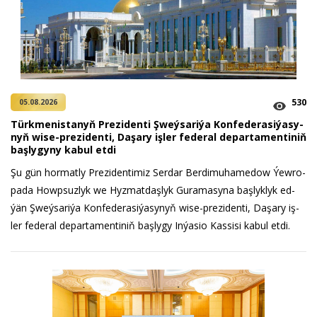
530
05.08.2026
Türk­me­nis­ta­nyň Prezidenti Şweý­sa­ri­ýa Kon­fe­de­ra­si­ýa­sy­
nyň wi­se-prezidenti, Da­şa­ry iş­ler fe­de­ral de­par­ta­men­ti­niň
baş­ly­gy­ny ka­bul et­di
Şu gün hor­mat­ly Prezidentimiz Serdar Berdimuhamedow Ýew­ro­
pa­da Howp­suz­lyk we Hyz­mat­daş­lyk Gu­ra­ma­sy­na baş­lyk­lyk ed­
ýän Şweý­sa­ri­ýa Kon­fe­de­ra­si­ýa­sy­nyň wi­se-prezidenti, Da­şa­ry iş­
ler fe­de­ral de­par­ta­men­ti­niň baş­ly­gy In­ýa­sio Kas­si­si ka­bul et­di.