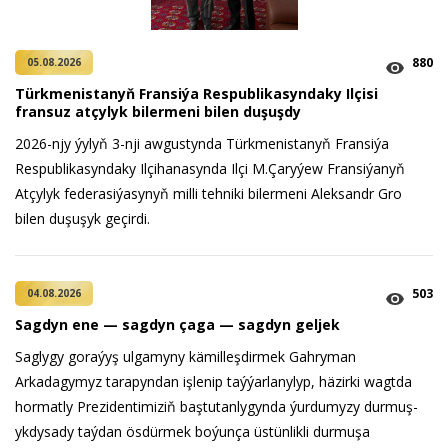
880
05.08.2026
Türkmenistanyň Fransiýa Respublikasyndaky Ilçisi
fransuz atçylyk bilermeni bilen duşuşdy
2026-njy ýylyň 3-nji awgustynda Türkmenistanyň Fransiýa
Respublikasyndaky Ilçihanasynda Ilçi M.Çaryýew Fransiýanyň
Atçylyk federasiýasynyň milli tehniki bilermeni Aleksandr Gro
bilen duşuşyk geçirdi.
503
04.08.2026
Sagdyn ene — sagdyn çaga — sagdyn geljek
Saglygy goraýyş ulgamyny kämilleşdirmek Gahryman
Arkadagymyz tarapyndan işlenip taýýarlanylyp, häzirki wagtda
hormatly Prezidentimiziň baştutanlygynda ýurdumyzy durmuş-
ykdysady taýdan ösdürmek boýunça üstünlikli durmuşa