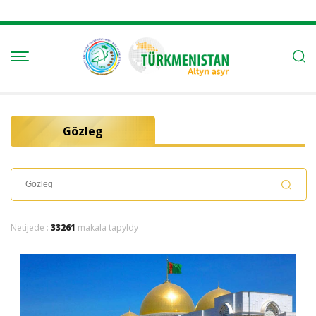
Gözleg
Netijede :
33261
makala tapyldy