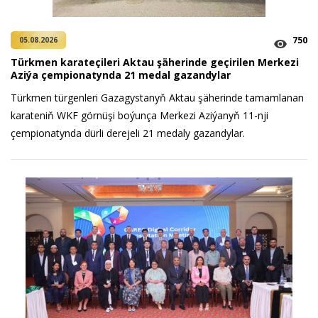
750
05.08.2026
Türkmen karateçileri Aktau şäherinde geçirilen Merkezi
Aziýa çempionatynda 21 medal gazandylar
Türkmen türgenleri Gazagystanyň Aktau şäherinde tamamlanan
karateniň WKF görnüşi boýunça Merkezi Aziýanyň 11-nji
çempionatynda dürli derejeli 21 medaly gazandylar.