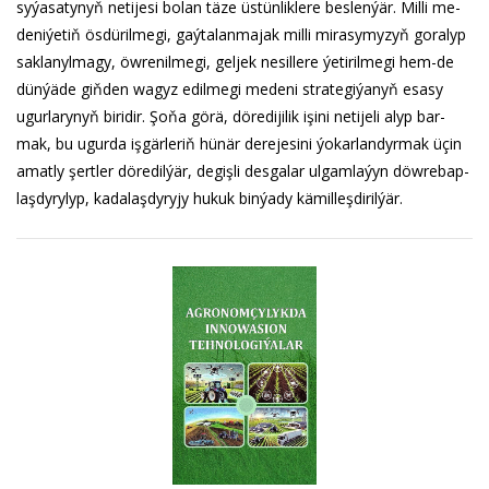
sy­ýa­sa­ty­nyň ne­ti­je­si bo­lan tä­ze üs­tün­lik­le­re bes­len­ýär. Milli me­
de­ni­ýe­tiň ös­dü­ril­me­gi, gaý­ta­lan­ma­jak milli mi­ra­sy­my­zyň go­ra­lyp
sak­la­nyl­ma­gy, öw­re­nil­me­gi, gel­jek ne­sil­le­re ýe­ti­ril­me­gi hem-de
dün­ýä­de giň­den wa­gyz edil­me­gi me­de­ni stra­te­gi­ýa­nyň esa­sy
ugur­la­ry­nyň bi­ri­dir. Şo­ňa gö­rä, dö­re­di­ji­lik işi­ni ne­ti­je­li alyp bar­
mak, bu ugur­da iş­gär­le­riň hü­när de­re­je­si­ni ýo­kar­lan­dyr­mak üçin
amat­ly şert­ler dö­re­dil­ýär, de­giş­li des­ga­lar ul­gam­la­ýyn döw­re­bap­
laş­dy­ry­lyp, ka­da­laş­dy­ry­jy hu­kuk bin­ýa­dy kä­mil­leş­di­ril­ýär.