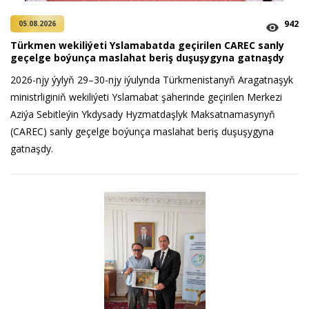
942
05.08.2026
Türkmen wekiliýeti Yslamabatda geçirilen CAREC sanly
geçelge boýunça maslahat beriş duşuşygyna gatnaşdy
2026-njy ýylyň 29–30-njy iýulynda Türkmenistanyň Aragatnaşyk
ministrliginiň wekiliýeti Yslamabat şäherinde geçirilen Merkezi
Aziýa Sebitleýin Ykdysady Hyzmatdaşlyk Maksatnamasynyň
(CAREC) sanly geçelge boýunça maslahat beriş duşuşygyna
gatnaşdy.