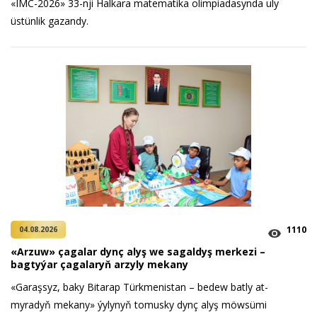
«IMC-2026» 33-nji Halkara matematika olimpiadasynda uly
üstünlik gazandy.
1110
04.08.2026
«Arzuw» çagalar dynç alyş we sagaldyş merkezi –
bagtyýar çagalaryň arzyly mekany
«Garaşsyz, baky Bitarap Türkmenistan – bedew batly at-
myradyň mekany» ýylynyň tomusky dynç alyş möwsümi