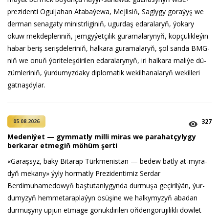
prezidenti Oguljahan Atabaýewa, Mej­li­siň, Sag­ly­gy go­ra­ýyş we
der­man se­na­ga­ty mi­nistr­li­gi­niň, ugur­daş eda­ra­la­ryň, ýo­ka­ry
okuw mek­dep­le­ri­niň, jem­gy­ýet­çi­lik guramalarynyň, köp­çü­lik­le­ýin
ha­bar be­riş se­riş­de­le­ri­niň, hal­ka­ra guramalaryň, şol san­da BMG-
niň we onuň ýö­ri­te­leş­di­ri­len eda­ra­la­ry­nyň, iri hal­ka­ra ma­li­ýe dü­
züm­le­ri­niň, ýur­du­myz­da­ky dip­lo­ma­tik we­kil­ha­na­la­ryň we­kil­le­ri
gat­naş­dy­lar.
327
05.08.2026
Me­de­ni­ýet — gym­mat­ly milli mi­ras we pa­ra­hat­çy­ly­gy
ber­ka­rar et­me­giň mö­hüm şer­ti
«Ga­raş­syz, ba­ky Bi­ta­rap Türk­me­nis­tan — be­dew bat­ly at-my­ra­
dyň me­ka­ny» ýy­ly hor­mat­ly Prezidentimiz Serdar
Berdimuhamedowyň baş­tu­tan­ly­gyn­da dur­mu­şa ge­çi­ril­ýän, ýur­
du­my­zyň hem­me­ta­rap­la­ýyn ösü­şi­ne we hal­ky­my­zyň aba­dan
dur­mu­şy­ny üp­jün et­mä­ge gö­nük­di­ri­len öň­den­gö­rü­ji­lik­li döw­let