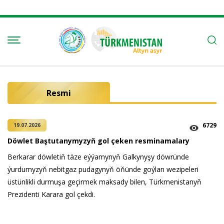
Resmi
6729
19.07.2026
Döwlet Baştutanymyzyň gol çeken resminamalary
Berkarar döwletiň täze eýýamynyň Galkynyşy döwründe
ýurdumyzyň nebitgaz pudagynyň öňünde goýlan wezipeleri
üstünlikli durmuşa geçirmek maksady bilen, Türkmenistanyň
Prezidenti Karara gol çekdi.