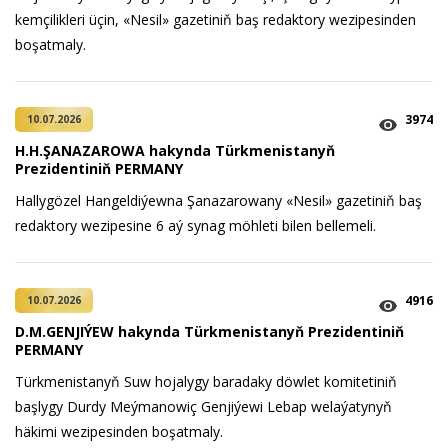
kemçilikleri üçin, «Nesil» gazetiniň baş redaktory wezipesinden
boşatmaly.
3974
10.07.2026
H.H.ŞANAZAROWA hakynda Türkmenistanyň
Prezidentiniň PERMANY
Hallygözel Hangeldiýewna Şanazarowany «Nesil» gazetiniň baş
redaktory wezipesine 6 aý synag möhleti bilen bellemeli.
4916
10.07.2026
D.M.GENJIÝEW hakynda Türkmenistanyň Prezidentiniň
PERMANY
Türkmenistanyň Suw hojalygy baradaky döwlet komitetiniň
başlygy Durdy Meýmanowiç Genjiýewi Lebap welaýatynyň
häkimi wezipesinden boşatmaly.