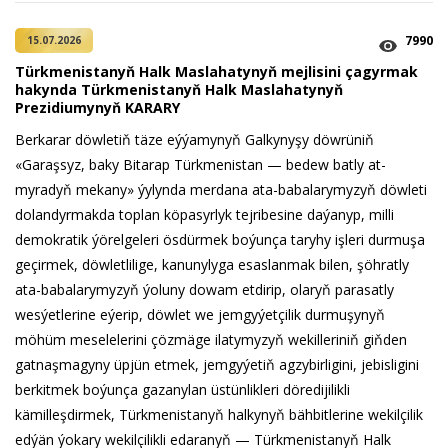
7990
15.07.2026
Türkmenistanyň Halk Maslahatynyň mejlisini çagyrmak
hakynda Türkmenistanyň Halk Maslahatynyň
Prezidiumynyň KARARY
Berkarar döwletiň täze eýýamynyň Galkynyşy döwrüniň
«Garaşsyz, baky Bitarap Türkmenistan — bedew batly at-
myradyň mekany» ýylynda merdana ata-babalarymyzyň döwleti
dolandyrmakda toplan köpasyrlyk tejribesine daýanyp, milli
demokratik ýörelgeleri ösdürmek boýunça taryhy işleri durmuşa
geçirmek, döwletlilige, kanunylyga esaslanmak bilen, şöhratly
ata-babalarymyzyň ýoluny dowam etdirip, olaryň parasatly
wesýetlerine eýerip, döwlet we jemgyýetçilik durmuşynyň
möhüm meselelerini çözmäge ilatymyzyň wekilleriniň giňden
gatnaşmagyny üpjün etmek, jemgyýetiň agzybirligini, jebisligini
berkitmek boýunça gazanylan üstünlikleri döredijilikli
kämilleşdirmek, Türkmenistanyň halkynyň bähbitlerine wekilçilik
edýän ýokary wekilçilikli edaranyň — Türkmenistanyň Halk