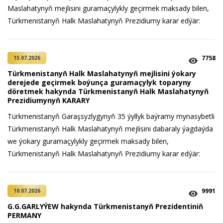
Maslahatynyň mejlisini guramaçylykly geçirmek maksady bilen,
Türkmenistanyň Halk Maslahatynyň Prezidiumy karar edýär:
7758
15.07.2026
Türkmenistanyň Halk Maslahatynyň mejlisini ýokary
derejede geçirmek boýunça guramaçylyk toparyny
döretmek hakynda Türkmenistanyň Halk Maslahatynyň
Prezidiumynyň KARARY
Türkmenistanyň Garaşsyzlygynyň 35 ýyllyk baýramy mynasybetli
Türkmenistanyň Halk Maslahatynyň mejlisini dabaraly ýagdaýda
we ýokary guramaçylykly geçirmek maksady bilen,
Türkmenistanyň Halk Maslahatynyň Prezidiumy karar edýär:
9991
10.07.2026
G.G.GARLYÝEW hakynda Türkmenistanyň Prezidentiniň
PERMANY