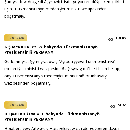
Şamyradow Atageldi Aşyrowiçi, işde goýberen düýpli kemçilikleri
üçin, Türkmenistanyň medeniýet ministri wezipesinden
boşatmaly.
10143
10.07.2026
G.Ş.MYRADALYÝEW hakynda Türkmenistanyň
Prezidentiniň PERMANY
Gurbanmyrat Şyhmyradowiç Myradalyýewi Türkmenistanyň
medeniýet ministri wezipesine 6 aý synag möhleti bilen belläp,
ony Türkmenistanyň medeniýet ministriniň orunbasary
wezipesinden boşatmaly.
5192
10.07.2026
HOJABERDIÝEW A.H. hakynda Türkmenistanyň
Prezidentiniň PERMANY
Hojaberdiýew Artykguly Hojageldiýewiçi, işde goýberen düýpli