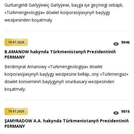
Gurbangeldi Garlyýewiç Garlyýewi, başga işe geçmegi sebäpli,
«Türkmengeologiýa» döwlet korporasiýasynyň başlygy
wezipesinden boşatmaly.
9946
10.07.2026
B.AMANOW hakynda Türkmenistanyň Prezidentiniň
PERMANY
Berdimyrat Amanowy «Türkmengeologiýa» döwlet
korporasiýasynyň başlygy wezipesine belläp, ony «Türkmengaz»
döwlet konserniniň başlygynyň orunbasary wezipesinden
boşatmaly.
9816
10.07.2026
ŞAMYRADOW A.A. hakynda Türkmenistanyň Prezidentiniň
PERMANY