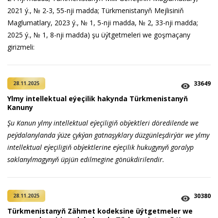
2021 ý., № 2-3, 55-nji madda; Türkmenistanyň Mejlisiniň
Maglumatlary, 2023 ý., № 1, 5-nji madda, № 2, 33-nji madda;
2025 ý., № 1, 8-nji madda) şu üýtgetmeleri we goşmaçany
girizmeli:
33649
28.11.2025
Ylmy intellektual eýeçilik hakynda Türkmenistanyň
Kanuny
Şu Kanun ylmy intellektual eýeçiligiň obýektleri döredilende we
peýdalanylanda ýüze çykýan gatnaşyklary düzgünleşdirýär we ylmy
intellektual eýeçiligiň obýektlerine eýeçilik hukugynyň goralyp
saklanylmagynyň üpjün edilmegine gönükdirilendir.
30380
28.11.2025
Türkmenistanyň Zähmet kodeksine üýtgetmeler we