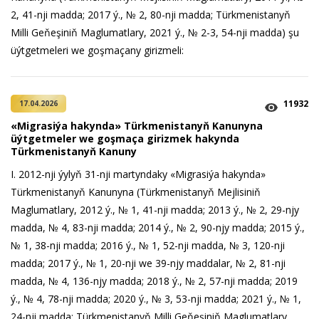
2, 41-nji madda; 2017 ý., № 2, 80-nji madda; Türkmenistanyň
Milli Geňeşiniň Maglumatlary, 2021 ý., № 2-3, 54-nji madda) şu
üýtgetmeleri we goşmaçany girizmeli:
11932
17.04.2026
«Migrasiýa hakynda» Türkmenistanyň Kanunyna
üýtgetmeler we goşmaça girizmek hakynda
Türkmenistanyň Kanuny
I. 2012-nji ýylyň 31-nji martyndaky «Migrasiýa hakynda»
Türkmenistanyň Kanunyna (Türkmenistanyň Mejlisiniň
Maglumatlary, 2012 ý., № 1, 41-nji madda; 2013 ý., № 2, 29-njy
madda, № 4, 83-nji madda; 2014 ý., № 2, 90-njy madda; 2015 ý.,
№ 1, 38-nji madda; 2016 ý., № 1, 52-nji madda, № 3, 120-nji
madda; 2017 ý., № 1, 20-nji we 39-njy maddalar, № 2, 81-nji
madda, № 4, 136-njy madda; 2018 ý., № 2, 57-nji madda; 2019
ý., № 4, 78-nji madda; 2020 ý., № 3, 53-nji madda; 2021 ý., № 1,
24-nji madda; Türkmenistanyň Milli Geňeşiniň Maglumatlary,