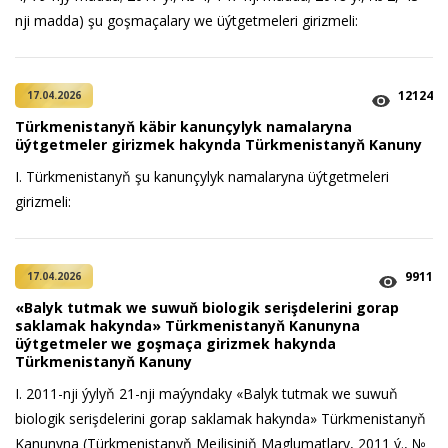
nji madda) şu goşmaçalary we üýtgetmeleri girizmeli:
12124
17.04.2026
Türkmenistanyň käbir kanunçylyk namalaryna
üýtgetmeler girizmek hakynda Türkmenistanyň Kanuny
I. Türkmenistanyň şu kanunçylyk namalaryna üýtgetmeleri
girizmeli:
9911
17.04.2026
«Balyk tutmak we suwuň biologik serişdelerini gorap
saklamak hakynda» Türkmenistanyň Kanunyna
üýtgetmeler we goşmaça girizmek hakynda
Türkmenistanyň Kanuny
I. 2011-nji ýylyň 21-nji maýyndaky «Balyk tutmak we suwuň
biologik serişdelerini gorap saklamak hakynda» Türkmenistanyň
Kanunyna (Türkmenistanyň Mejlisiniň Maglumatlary, 2011 ý., №