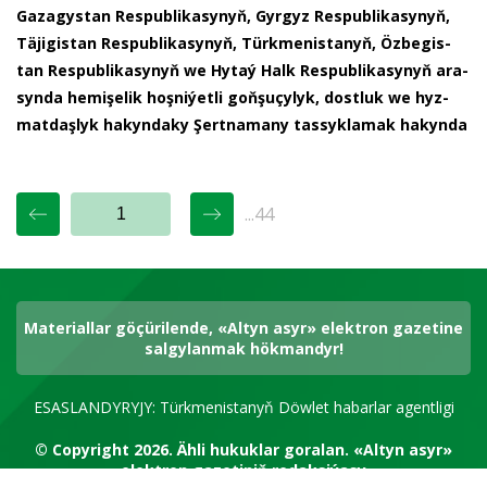
Ga­za­gys­tan Res­pub­li­ka­sy­nyň, Gyr­gyz Res­pub­li­ka­sy­nyň,
Tä­ji­gis­tan Res­pub­li­ka­sy­nyň, Türk­me­nis­ta­nyň, Öz­be­gis­
tan Res­pub­li­ka­sy­nyň we Hy­taý Halk Res­pub­li­ka­sy­nyň ara­
syn­da he­mi­şe­lik hoş­ni­ýet­li goň­şu­çy­lyk, dost­luk we hyz­
mat­daş­lyk ha­kyn­da­ky Şert­na­ma­ny tas­syk­la­mak ha­kyn­da
...44
Materiallar göçürilende, «Altyn asyr» elektron gazetine
salgylanmak hökmandyr!
ESASLANDYRYJY: Türkmenistanyň Döwlet habarlar agentligi
© Copyright 2026.
Ähli hukuklar goralan.
«Altyn asyr»
elektron gazetiniň redaksiýasy