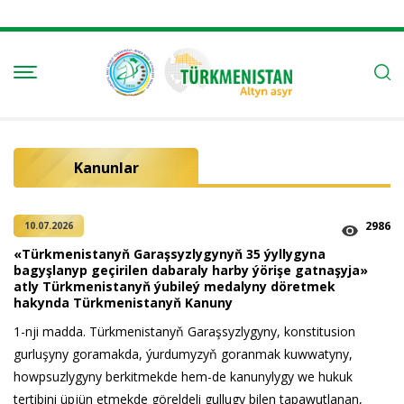
Kanunlar
2986
10.07.2026
«Türkmenistanyň Garaşsyzlygynyň 35 ýyllygyna
bagyşlanyp geçirilen dabaraly harby ýörişe gatnaşyja»
atly Türkmenistanyň ýubileý medalyny döretmek
hakynda Türkmenistanyň Kanuny
1-nji madda. Türkmenistanyň Garaşsyzlygyny, konstitusion
gurluşyny goramakda, ýurdumyzyň goranmak kuwwatyny,
howpsuzlygyny berkitmekde hem-de kanunylygy we hukuk
tertibini üpjün etmekde göreldeli gullugy bilen tapawutlanan,