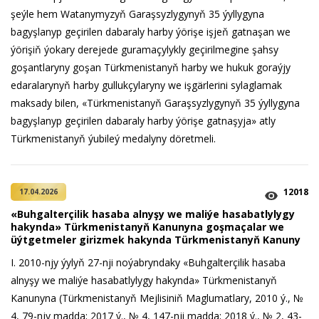
şeýle hem Watanymyzyň Garaşsyzlygynyň 35 ýyllygyna
bagyşlanyp geçirilen dabaraly harby ýörişe işjeň gatnaşan we
ýörişiň ýokary derejede guramaçylykly geçirilmegine şahsy
goşantlaryny goşan Türkmenistanyň harby we hukuk goraýjy
edaralarynyň harby gullukçylaryny we işgärlerini sylaglamak
maksady bilen, «Türkmenistanyň Garaşsyzlygynyň 35 ýyllygyna
bagyşlanyp geçirilen dabaraly harby ýörişe gatnaşyja» atly
Türkmenistanyň ýubileý medalyny döretmeli.
12018
17.04.2026
«Buhgalterçilik hasaba alnyşy we maliýe hasabatlylygy
hakynda» Türkmenistanyň Kanunyna goşmaçalar we
üýtgetmeler girizmek hakynda Türkmenistanyň Kanuny
I. 2010-njy ýylyň 27-nji noýabryndaky «Buhgalterçilik hasaba
alnyşy we maliýe hasabatlylygy hakynda» Türkmenistanyň
Kanunyna (Türkmenistanyň Mejlisiniň Maglumatlary, 2010 ý., №
4, 79-njy madda; 2017 ý., № 4, 147-nji madda; 2018 ý., № 2, 43-