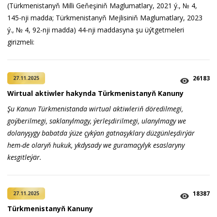
(Türkmenistanyň Milli Geňeşiniň Maglumatlary, 2021 ý., № 4,
145-nji madda; Türkmenistanyň Mejlisiniň Maglumatlary, 2023
ý., № 4, 92-nji madda) 44-nji maddasyna şu üýtgetmeleri
girizmeli:
26183
27.11.2025
Wirtual aktiwler hakynda Türkmenistanyň Kanuny
Şu Kanun Türkmenistanda wirtual aktiwleriň döredilmegi,
goýberilmegi, saklanylmagy, ýerleşdirilmegi, ulanylmagy we
dolanyşygy babatda ýüze çykýan gatnaşyklary düzgünleşdirýär
hem-de olaryň hukuk, ykdysady we guramaçylyk esaslaryny
kesgitleýär.
18387
27.11.2025
Türk­me­nis­ta­nyň Ka­nu­ny