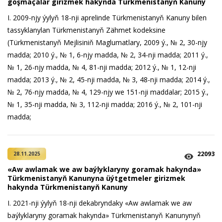
goşmaçalar girizmek hakynda Türkmenistanyň Kanuny
I. 2009-njy ýylyň 18-nji aprelinde Türkmenistanyň Kanuny bilen
tassyklanylan Türkmenistanyň Zähmet kodeksine
(Türkmenistanyň Mejlisiniň Maglumatlary, 2009 ý., № 2, 30-njy
madda; 2010 ý., № 1, 6-njy madda, № 2, 34-nji madda; 2011 ý.,
№ 1, 26-njy madda, № 4, 81-nji madda; 2012 ý., № 1, 12-nji
madda; 2013 ý., № 2, 45-nji madda, № 3, 48-nji madda; 2014 ý.,
№ 2, 76-njy madda, № 4, 129-njy we 151-nji maddalar; 2015 ý.,
№ 1, 35-nji madda, № 3, 112-nji madda; 2016 ý., № 2, 101-nji
madda;
22093
28.11.2025
«Aw awlamak we aw baýlyklaryny goramak hakynda»
Türkmenistanyň Kanunyna üýtgetmeler girizmek
hakynda Türkmenistanyň Kanuny
I. 2021-nji ýylyň 18-nji dekabryndaky «Aw awlamak we aw
baýlyklaryny goramak hakynda» Türkmenistanyň Kanunynyň