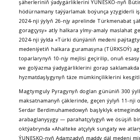
şäherleriniň ýadygärliklerini ÝUNESKO-nyň Bü
hödürnamany taýýarlamak boýunça yzygiderli işl
2024-nji ýylyň 26-njy aprelinde Türkmenabat şä
goragçysy» atly halkara ylmy-amaly maslahat ge
2024-nji ýylda «Türki dünýäniň medeni paýtagty»
medeniýetiň halkara guramasyna (TÜRKSOÝ) agza
toparlarynyň 10-njy mejlisi geçirilip, onuň esas
we golýazma ýadygärliklerini gorap saklamakd
hyzmatdaşlygynyň täze mümkinçiliklerini kesgit
Magtymguly Pyragynyň doglan gününiň 300 ýylly
maksatnamanyň çäklerinde, geçen ýylyň 11-nji 
Serdar Berdimuhamedowyň başlyklyk etmeginde «
arabaglanyşygy — parahatçylygyň we ösüşiň binýa
oktýabrynda «Ahalteke atçylyk sungaty we atlar
ÝUNESKO-nyň Adamzadyň maddy däl medeni mira