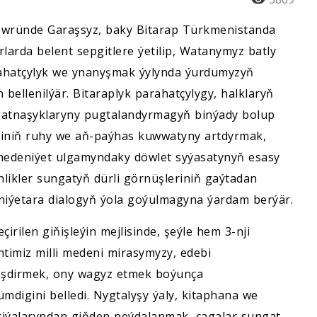
öwründe Garaşsyz, baky Bitarap Türkmenistanda
rlarda belent sepgitlere ýetilip, Watanymyz batly
rahatçylyk we ynanyşmak ýylynda ýurdumyzyň
 bellenilýär. Bitaraplyk parahatçylygy, halklaryň
gatnaşyklaryny pugtalandyrmagyň binýady bolup
tiniň ruhy we aň-paýhas kuwwatyny artdyrmak,
edeniýet ulgamyndaky döwlet syýasatynyň esasy
nlikler sungatyň dürli görnüşleriniň gaýtadan
niýetara dialogyň ýola goýulmagyna ýardam berýär.
çirilen giňişleýin mejlisinde, şeýle hem 3-nji
ntimiz milli medeni mirasymyzy, edebi
eşdirmek, ony wagyz etmek boýunça
digini belledi. Nygtalyşy ýaly, kitaphana we
iýalaryndan giňden peýdalanmak, çagalar sungat