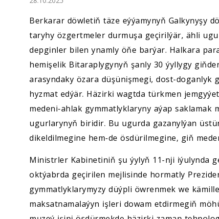
28.10.2025
Ykdysadyýet
Berkarar döwletiň täze eýýamynyň Galkynyşy d
Jemgyýet
taryhy özgertmeler durmuşa geçirilýär, ähli ugu
depginler bilen ynamly öňe barýar. Halkara pa
Medeniýet
hemişelik Bitaraplygynyň şanly 30 ýyllygy giňden
arasyndaky özara düşünişmegi, dost-doganlyk 
Ylym
hyzmat edýär. Häzirki wagtda türkmen jemgyýe
medeni-ahlak gymmatlyklaryny aýap saklamak m
Sport
ugurlarynyň biridir. Bu ugurda gazanylýan üstü
dikeldilmegine hem-de ösdürilmegine, giň mede
Ministrler Kabinetiniň şu ýylyň 11-nji iýulynda ge
oktýabrda geçirilen mejlisinde hormatly Prezide
gymmatlyklarymyzy düýpli öwrenmek we kämill
maksatnamalaýyn işleri dowam etdirmegiň möhüm
muzeý işini ösdürmekde häzirki zaman tehnolog