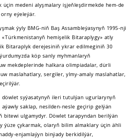
k üçin medeni alyşmalary işjeňleşdirmekde hem-de
orny eýeleýär.
nyşmak ýyly BMG-niň Baş Assambleýasynyň 1995-nji
n «Türkmenistanyň hemişelik Bitaraplygy» atly
 Bitaraplyk derejesiniň ykrar edilmeginiň 30
a, ýurdumyzda köp sanly myhmanlaryň
w mekdeplerinde halkara olimpiadalar, dürli
okuw maslahatlary, sergiler, ylmy-amaly maslahatlar,
çirilýär.
öwlet syýasatynyň ileri tutulýan ugurlarynyň
aýawly saklap, nesilden-nesle geçirip gelýän
 bitewi ulgamydyr. Döwlet tarapyndan berilýän
y ýüze çykarmak, olaryň bilim almaklary üçin ähli
maddy-enjamlaýyn binýady berkidilýär,