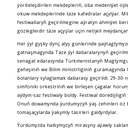
ýöriteleşdirilen mekdepleriň, oba medeniýet öýl
okuw mekdeplerinde täze kafedralar açylýar. Mill
festiwallaryň geçirilmegine aýratyn ähmiýet beri
gözleglerdir täze açyşlar üçin netijeli meýdança
Her ýyl gyşky dynç alyş günlerinde paýtagtymyz
gatnaşmagynda Täze ýyl dabaralarynyň geçirilme
senagat edarasynda Türkmenistanyň Magtymgu
geňeşiniň we Bilim ministrliginiň guramagynd
bolanlary sylaglamak dabarasy geçirildi. 29-30
simfoniki orkestriniň we birleşen çagalar horun
aýdym-saz festiwaly boldy. Festiwal döredijilig
Onuň dowamynda ýurdumyzyň ýaş zehinleri öz ba
tomaşaçylarda ýakymly täsirleri galdyrdylar.
Ýurdumyzda halkymyzyň mirasyny aýawly sakl