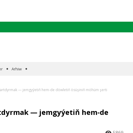
er
Arhiw
artdyrmak — jemgyýetiň hem-de döwletiň ösüşiniň möhüm şerti
tdyrmak — jemgyýetiň hem-de
5869