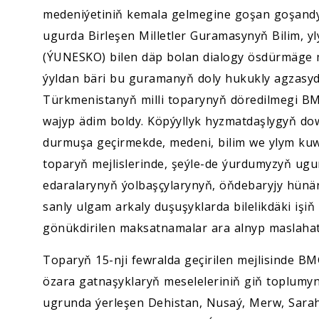
medeniýetiniň kemala gelmegine goşan goşandy
ugurda Birleşen Milletler Guramasynyň Bilim, 
(ÝUNESKO) bilen däp bolan dialogy ösdürmäge 
ýyldan bäri bu guramanyň doly hukukly agzasydy
Türkmenistanyň milli toparynyň döredilmegi BM
wajyp ädim boldy. Köpýyllyk hyzmatdaşlygyň 
durmuşa geçirmekde, medeni, bilim we ylym kuww
toparyň mejlislerinde, şeýle-de ýurdumyzyň ugu
edaralarynyň ýolbaşçylarynyň, öňdebaryjy hünä
sanly ulgam arkaly duşuşyklarda bilelikdäki işiň 
gönükdirilen maksatnamalar ara alnyp maslahat
Toparyň 15-nji fewralda geçirilen mejlisinde BM
özara gatnaşyklaryň meseleleriniň giň toplumyn
ugrunda ýerleşen Dehistan, Nusaý, Merw, Sara