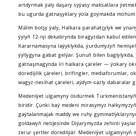
artdyrmak ýaly daşary syýasy maksatlara ýetme
bu ugurda gatnaşyklary ýola goýmakda möhüm 
Mälim bolşy ýaly, Halkara parahatçylyk we yna
ýylyň 12-nji dekabrynda biragyzdan kabul edile
Kararnamasyna laýyklykda, ýurdumyzyň hemişelik
ýyllygyna gabat gelýär. Şunuň bilen baglylykd
gatnaşmagynda iri halkara çäreler — ýokary oku
döredijilik çäreleri, brifingler, mediaforumlar, 
wagyz-nesihat çäreleri, aýdym-sazly dabaralar ge
Medeniýet ulgamyny ösdürmek Türkmenistanyň d
biridir. Çünki baý medeni mirasymyz halkymyzyň 
gaýtalanmajak maddy we ruhy gymmatlyklarynyň
goldawyň netijesinde Diýarymyzda zehinli ýaşlar
zerur şertler döredilýär. Medeniýet ulgamynyň 