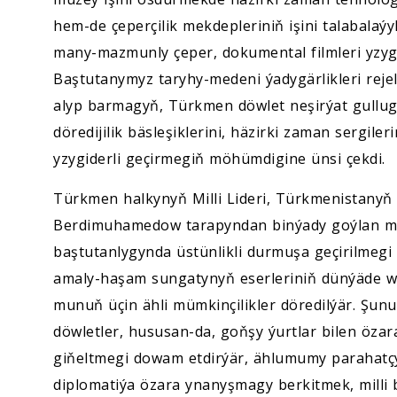
hem-de çeperçilik mekdepleriniň işini talabala
many-mazmunly çeper, dokumental filmleri yzyg
Baştutanymyz taryhy-medeni ýadygärlikleri rejel
alyp barmagyň, Türkmen döwlet neşirýat gullug
döredijilik bäsleşiklerini, häzirki zaman sergile
yzygiderli geçirmegiň möhümdigine ünsi çekdi.
Türkmen halkynyň Milli Lideri, Türkmenistany
Berdimuhamedow tarapyndan binýady goýlan med
baştutanlygynda üstünlikli durmuşa geçirilmegi b
amaly-haşam sungatynyň eserleriniň dünýäde wa
munuň üçin ähli mümkinçilikler döredilýär. Şunu
döwletler, hususan-da, goňşy ýurtlar bilen özar
giňeltmegi dowam etdirýär, ählumumy parahatç
diplomatiýa özara ynanyşmagy berkitmek, milli