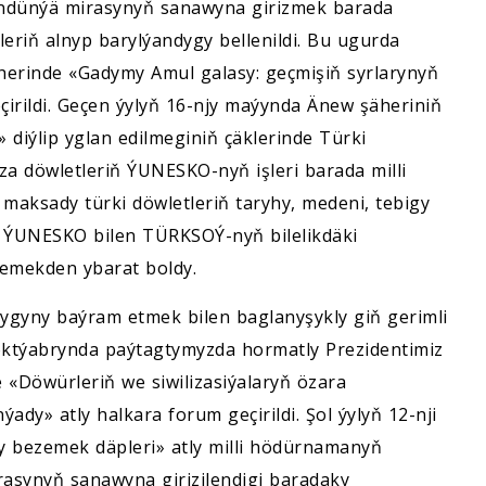
tindünýä mirasynyň sanawyna girizmek barada
eriň alnyp barylýandygy bellenildi. Bu ugurda
herinde «Gadymy Amul galasy: geçmişiň syrlarynyň
çirildi. Geçen ýylyň 16-njy maýynda Änew şäheriniň
 diýlip yglan edilmeginiň çäklerinde Türki
 döwletleriň ÝUNESKO-nyň işleri barada milli
y maksady türki döwletleriň taryhy, medeni, tebigy
a ÝUNESKO bilen TÜRKSOÝ-nyň bilelikdäki
lemekden ybarat boldy.
gyny baýram etmek bilen baglanyşykly giň gerimli
oktýabrynda paýtagtymyzda hormatly Prezidentimiz
Döwürleriň we siwilizasiýalaryň özara
dy» atly halkara forum geçirildi. Şol ýylyň 12-nji
y bezemek däpleri» atly milli hödürnamanyň
synyň sanawyna girizilendigi baradaky