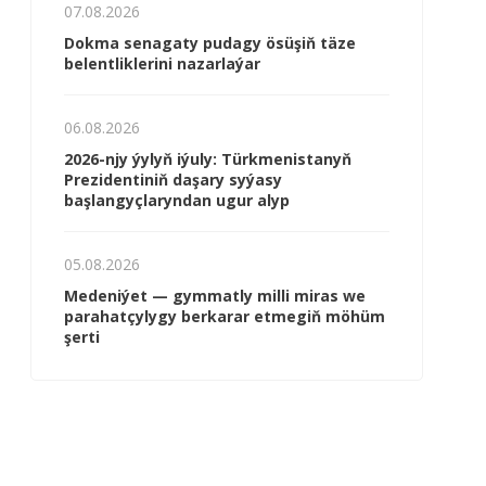
07.08.2026
Dokma senagaty pudagy ösüşiň täze
belentliklerini nazarlaýar
06.08.2026
2026-njy ýylyň iýuly: Türkmenistanyň
Prezidentiniň daşary syýasy
başlangyçlaryndan ugur alyp
05.08.2026
Me­de­ni­ýet — gym­mat­ly milli mi­ras we
pa­ra­hat­çy­ly­gy ber­ka­rar et­me­giň mö­hüm
şer­ti