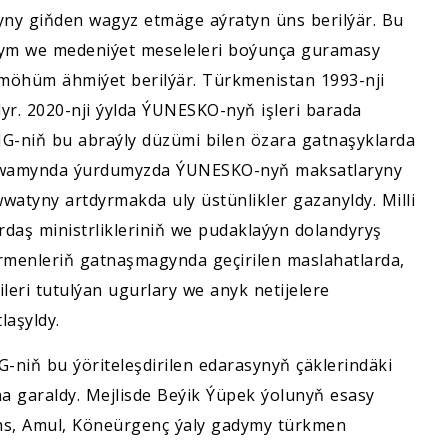
ny giňden wagyz etmäge aýratyn üns berilýär. Bu
ylym we medeniýet meseleleri boýunça guramasy
möhüm ähmiýet berilýär. Türkmenistan 1993-nji
r. 2020-nji ýylda ÝUNESKO-nyň işleri barada
G-niň bu abraýly düzümi bilen özara gatnaşyklarda
dowamynda ýurdumyzda ÝUNESKO-nyň maksatlaryny
atyny artdyrmakda uly üstünlikler gazanyldy. Milli
rdaş ministrlikleriniň we pudaklaýyn dolandyryş
rmenleriň gatnaşmagynda geçirilen maslahatlarda,
ileri tutulýan ugurlary we anyk netijelere
laşyldy.
G-niň bu ýöriteleşdirilen edarasynyň çäklerindäki
a garaldy. Mejlisde Beýik Ýüpek ýolunyň esasy
hs, Amul, Köneürgenç ýaly gadymy türkmen