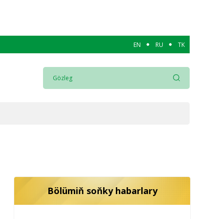
EN
RU
TK
Bölümiň soňky habarlary