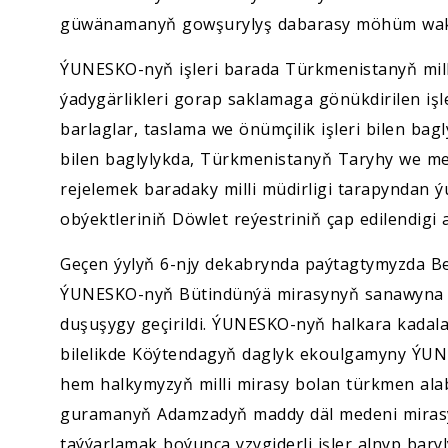
güwänamanyň gowşurylyş dabarasy möhüm wakal
ÝUNESKO-nyň işleri barada Türkmenistanyň milli
ýadygärlikleri gorap saklamaga gönükdirilen işl
barlaglar, taslama we önümçilik işleri bilen bag
bilen baglylykda, Türkmenistanyň Taryhy we m
rejelemek baradaky milli müdirligi tarapyndan 
obýektleriniň Döwlet reýestriniň çap edilendigi 
Geçen ýylyň 6-njy dekabrynda paýtagtymyzda B
ÝUNESKO-nyň Bütindünýä mirasynyň sanawyna gi
duşuşygy geçirildi. ÝUNESKO-nyň halkara kadala
bilelikde Köýtendagyň daglyk ekoulgamyny ÝU
hem halkymyzyň milli mirasy bolan türkmen ala
guramanyň Adamzadyň maddy däl medeni miras
taýýarlamak boýunça yzygiderli işler alnyp bar