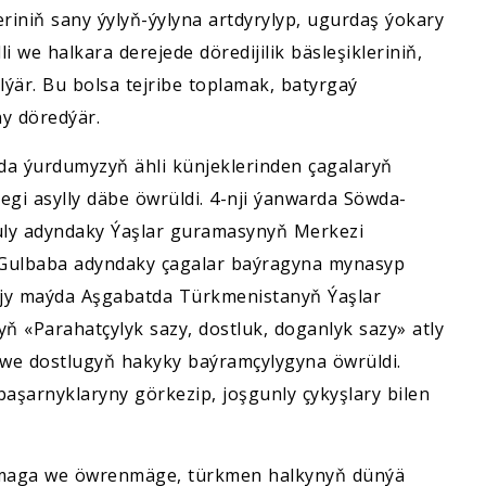
eriniň sany ýylyň-ýylyna artdyrylyp, ugurdaş ýokary
i we halkara derejede döredijilik bäsleşikleriniň,
lýär. Bu bolsa tejribe toplamak, batyrgaý
ny döredýär.
da ýurdumyzyň ähli künjeklerinden çagalaryň
gi asylly däbe öwrüldi. 4-nji ýanwarda Söwda-
ly adyndaky Ýaşlar guramasynyň Merkezi
a Gulbaba adyndaky çagalar baýragyna mynasyp
-njy maýda Aşgabatda Türkmenistanyň Ýaşlar
yň «Parahatçylyk sazy, dostluk, doganlyk sazy» atly
iň we dostlugyň hakyky baýramçylygyna öwrüldi.
şarnyklaryny görkezip, joşgunly çykyşlary bilen
amaga we öwrenmäge, türkmen halkynyň dünýä