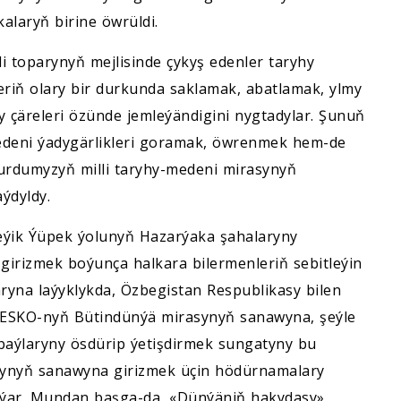
aryň birine öwrüldi.
 toparynyň mejlisinde çykyş edenler taryhy
eriň olary bir durkunda saklamak, abatlamak, ylmy
ly çäreleri özünde jemleýändigini nygtadylar. Şunuň
edeni ýadygärlikleri goramak, öwrenmek hem-de
ýurdumyzyň milli taryhy-medeni mirasynyň
aýdyldy.
eýik Ýüpek ýolunyň Hazarýaka şahalaryny
rizmek boýunça halkara bilermenleriň sebitleýin
ryna laýyklykda, Özbegistan Respublikasy bilen
NESKO-nyň Bütindünýä mirasynyň sanawyna, şeýle
baýlaryny ösdürip ýetişdirmek sungatyny bu
ynyň sanawyna girizmek üçin hödürnamalary
ylýar. Mundan başga-da, «Dünýäniň hakydasy»