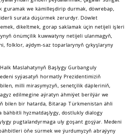
ýyk guramak we kämilleşdirip durmak, döwrebap,
iderli surata düşürmek zerurdyr. Döwlet
emek, dikeltmek, gorap saklamak üçin netijeli işleri
ynyň önümçilik kuwwatyny netijeli ulanmagyň,
rini, folklor, aýdym-saz toparlarynyň çykyşlaryny
ň Halk Maslahatynyň Başlygy Gurbanguly
eni syýasatyň hormatly Prezidentimiziň
ilen, milli mirasymyzyň, senetçilik däpleriniň,
gyz edilmegine aýratyn ähmiýet berilýär we
ň bilen bir hatarda, Bitarap Türkmenistan ähli
a bähbitli hyzmatdaşlygy, dostlukly dialogy
ylygy pugtalandyrmaga uly goşant goşýar. Medeni
 bähbitleri öňe sürmek we ýurdumyzyň abraýyny