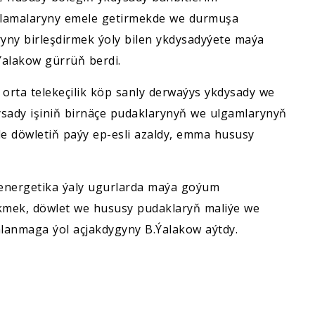
slamalaryny emele getirmekde we durmuşa
ryny birleşdirmek ýoly bilen ykdysadyýete maýa
Ýalakow gürrüň berdi.
 orta telekeçilik köp sanly derwaýys ykdysady we
sady işiniň birnäçe pudaklarynyň we ulgamlarynyň
de döwletiň paýy ep-esli azaldy, emma hususy
, energetika ýaly ugurlarda maýa goýum
kmek, döwlet we hususy pudaklaryň maliýe we
alanmaga ýol açjakdygyny B.Ýalakow aýtdy.