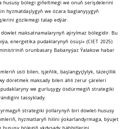
hususy bölegi giňeltmegi we onuň serişdelerini
in hyzmatdaşlygyň we özara baglanyşygyň
lerini gözlemegi talap edýär.
 döwlet maksatnamalarynyň aýrylmaz bölegidir. Bu
iýa, energetika pudaklarynyň ösüşi» (CIET 2025)
 ministriniň orunbasary Babanyýaz Ýalakow habar
riň üsti bilen, işjeňlik, başlangyçlylyk, täzeçillik
y döretmek maksady bilen ähli zerur çäreleri
 pudaklaryny we gurluşygy ösdürmegiň strategiki
ndigini tassyklady.
yrmagyň strategiki ýollarynyň biri döwlet-hususy
leriň, hyzmatlaryň hilini ýokarlandyrmaga, býujet
we hususy bölegiň ykdysady bähbitlerini