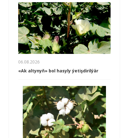
06.08.2026
«Ak altynyň» bol hasyly ýetişdirilýär