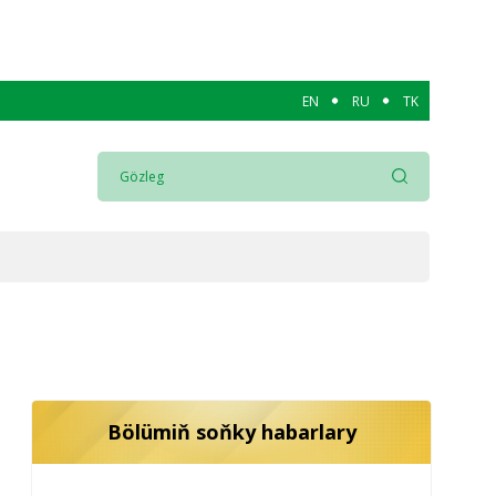
EN
RU
TK
Bölümiň soňky habarlary