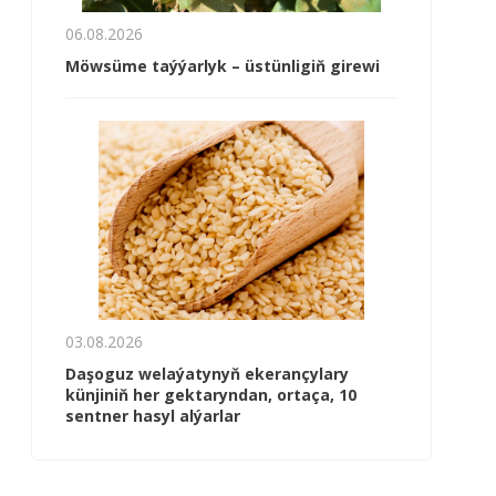
06.08.2026
Möwsüme taýýarlyk – üstünligiň girewi
03.08.2026
Daşoguz welaýatynyň ekerançylary
künjiniň her gektaryndan, ortaça, 10
sentner hasyl alýarlar