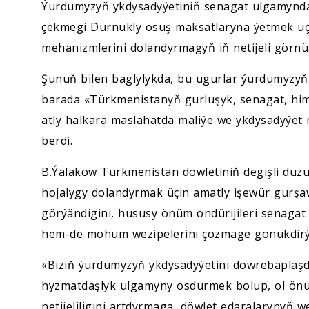
Ýurdumyzyň ykdysadyýetiniň senagat ulgamynda 
çekmegi Durnukly ösüş maksatlaryna ýetmek üç
mehanizmlerini dolandyrmagyň iň netijeli görnüş
Şunuň bilen baglylykda, bu ugurlar ýurdumyzyň
barada «Türkmenistanyň gurluşyk, senagat, him
atly halkara maslahatda maliýe we ykdysadyýet
berdi.
B.Ýalakow Türkmenistan döwletiniň degişli düzümle
hojalygy dolandyrmak üçin amatly işewür gurşaw
görýändigini, hususy önüm öndürijileri senagat
hem-de möhüm wezipelerini çözmäge gönükdirýä
«Biziň ýurdumyzyň ykdysadyýetini döwrebaplaşd
hyzmatdaşlyk ulgamyny ösdürmek bolup, ol önüm
netijeliligini artdyrmaga, döwlet edaralarynyň 