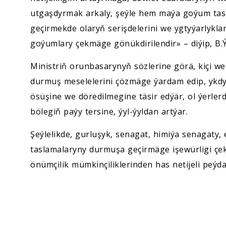
utgaşdyrmak arkaly, şeýle hem maýa goýum ta
geçirmekde olaryň serişdelerini we ygtyýarlykla
goýumlary çekmäge gönükdirilendir» – diýip, B.
Ministriň orunbasarynyň sözlerine görä, kiçi we
durmuş meselelerini çözmäge ýardam edip, ykdy
ösüşine we döredilmegine täsir edýär, ol ýerler
bölegiň paýy tersine, ýyl-ýyldan artýar.
Şeýlelikde, gurluşyk, senagat, himiýa senagaty
taslamalaryny durmuşa geçirmäge işewürligi çe
önümçilik mümkinçiliklerinden has netijeli peýd