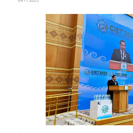
04.11.2025
Ykdysadyýet
Jemgyýet
Medeniýet
Ylym
Sport