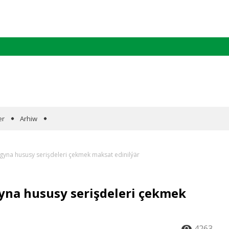
er
Arhiw
yna hususy serişdeleri çekmek maksat edinilýär
na hususy serişdeleri çekmek
4263