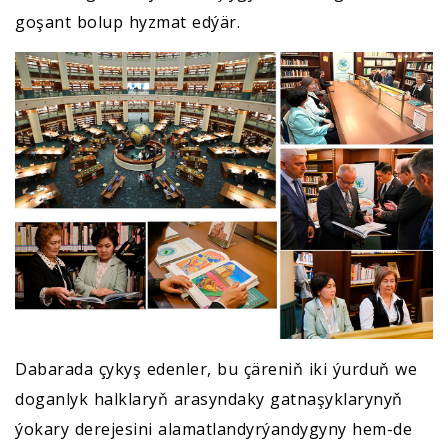
goşant bolup hyzmat edýär.
Dabarada çykyş edenler, bu çäreniň iki ýurduň we
doganlyk halklaryň arasyndaky gatnaşyklarynyň
ýokary derejesini alamatlandyrýandygyny hem-de