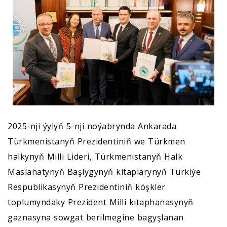
2025-nji ýylyň 5-nji noýabrynda Ankarada
Türkmenistanyň Prezidentiniň we Türkmen
halkynyň Milli Lideri, Türkmenistanyň Halk
Maslahatynyň Başlygynyň kitaplarynyň Türkiýe
Respublikasynyň Prezidentiniň köşkler
toplumyndaky Prezident Milli kitaphanasynyň
gaznasyna sowgat berilmegine bagyşlanan