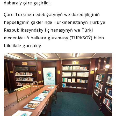
dabaraly çäre geçirildi.
Çäre Türkmen edebiýatynyň we döredijiliginiň
hepdeliginiň çäklerinde Türkmenistanyň Türkiýe
Respublikasyndaky Ilçihanasynyň we Türki
medeniýetiň halkara guramasy (TÜRKSOÝ) bilen
bilelikde gurnaldy.