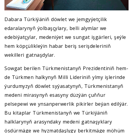
Dabara Türkiýäniň döwlet we jemgyýetçilik
edaralarynyň ýolbaşçylary, belli alymlar we
edebiýatçylar, medeniýet we sungat işgärleri, şeýle
hem köpçülikleýin habar beriş serişdeleriniň
wekilleri gatnaşdylar.
Sowgat berilen Türkmenistanyň Prezidentiniň hem-
de Türkmen halkynyň Milli Lideriniň ylmy işlerinde
ýurdumyzyň döwlet syýasatynyň, Türkmenistanyň
medeni mirasynyň esasyny düzýän çuňňur
pelsepewi we ynsanperwerlik pikirler beýan edilýär.
Bu kitaplar Türkmenistanyň we Türkiýäniň
halklarynyň arasyndaky medeni gatnaşyklary
ösdürmäge we hyzmatdaşlygy berkitmäge möhüm