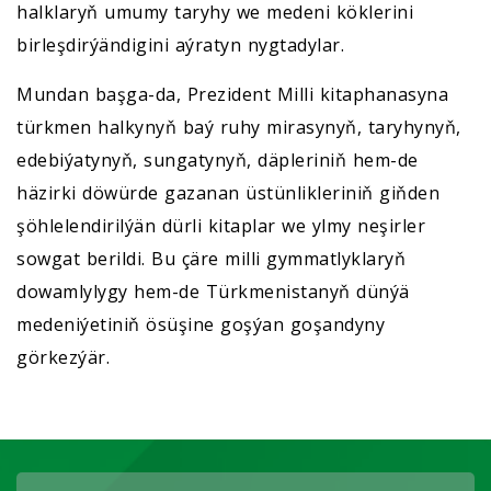
halklaryň umumy taryhy we medeni köklerini
birleşdirýändigini aýratyn nygtadylar.
Mundan başga-da, Prezident Milli kitaphanasyna
türkmen halkynyň baý ruhy mirasynyň, taryhynyň,
edebiýatynyň, sungatynyň, däpleriniň hem-de
häzirki döwürde gazanan üstünlikleriniň giňden
şöhlelendirilýän dürli kitaplar we ylmy neşirler
sowgat berildi. Bu çäre milli gymmatlyklaryň
dowamlylygy hem-de Türkmenistanyň dünýä
medeniýetiniň ösüşine goşýan goşandyny
görkezýär.