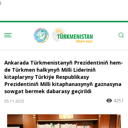
Ï
Ankarada Türkmenistanyň Prezidentiniň hem-
de Türkmen halkynyň Milli Lideriniň
kitaplaryny Türkiýe Respublikasy
Prezidentiniň Milli kitaphanasynyň gaznasyna
sowgat bermek dabarasy geçirildi
4251
05.11.2025