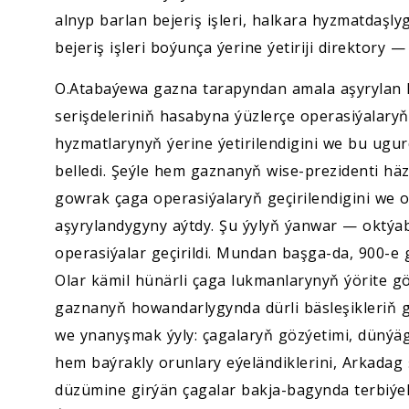
alnyp barlan bejeriş işleri, halkara hyzmatdaşly
bejeriş işleri boýunça ýerine ýetiriji direktory 
O.Atabaýewa gazna tarapyndan amala aşyrylan k
serişdeleriniň hasabyna ýüzlerçe operasiýalaryň,
hyzmatlarynyň ýerine ýetirilendigini we bu ugurd
belledi. Şeýle hem gaznanyň wise-prezidenti hä
gowrak çaga operasiýalaryň geçirilendigini we o
aşyrylandygyny aýtdy. Şu ýylyň ýanwar — oktýa
operasiýalar geçirildi. Mundan başga-da, 900-e gol
Olar kämil hünärli çaga lukmanlarynyň ýörite g
gaznanyň howandarlygynda dürli bäsleşikleriň ge
we ynanyşmak ýyly: çagalaryň gözýetimi, dünýäga
hem baýrakly orunlary eýeländiklerini, Arkadag 
düzümine girýän çagalar bakja-bagynda terbiý