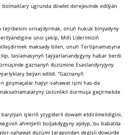
n bolmaklary ugrunda döwlet derejesinde edilýän
 tejribesini ornaşdyrmak, onuň hukuk binýadyny
lýändigine ünsi çekip, Milli Liderimiziň
milleşdirmek maksady bilen, onuň Tertipnamasyna
zilip, taslamasynyň taýýarlanandygyny habar berdi.
örnüşinde gaznanyň düzümine Esaslandyryjyny
ýarlyklary beýan edildi. “Gaznanyň
len goşmaçalar haýyr-sahawat işini has-da
maksatnamalaryny üstünlikli durmuşa geçirmekde
rylýan işleriň yzygiderli dowam etdirilmelidigini,
eginiň ähmiýetli boljakdygyny aýdyp, bu babatda
 haýyr-sahawat düzümi tarapyndan degişli döwürde