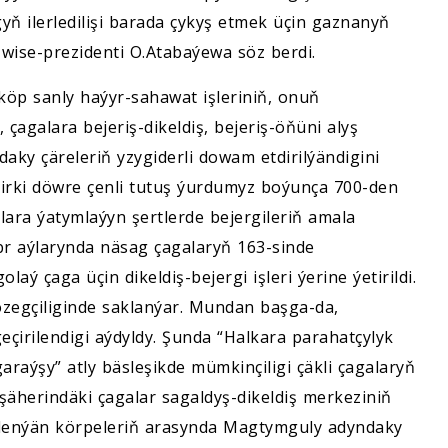
gyň ilerledilişi barada çykyş etmek üçin gaznanyň
— wise-prezidenti O.Atabaýewa söz berdi.
öp sanly haýyr-sahawat işleriniň, onuň
 çagalara bejeriş-dikeldiş, bejeriş-öňüni alyş
aky çäreleriň yzygiderli dowam etdirilýändigini
zirki döwre çenli tutuş ýurdumyz boýunça 700-den
lara ýatymlaýyn şertlerde bejergileriň amala
br aýlarynda näsag çagalaryň 163-sinde
aý çaga üçin dikeldiş-bejergi işleri ýerine ýetirildi.
özegçiliginde saklanýar. Mundan başga-da,
çirilendigi aýdyldy. Şunda “Halkara parahatçylyk
raýşy” atly bäsleşikde mümkinçiligi çäkli çagalaryň
şäherindäki çagalar sagaldyş-dikeldiş merkeziniň
elenýän körpeleriň arasynda Magtymguly adyndaky