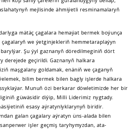
len köp sanly çäreleriň guralandygyny belläp,
lahatynyň mejlisinde ähmiýetli resminamalaryň
rlyga mätäç çagalara hemaýat bermek boýunça
çagalaryň we ýetginjekleriň hemmetaraplaýyn
 barylýar. Şu ýyl gaznanyň döredilmeginiň dört
y derejede geçirildi. Gaznanyň halkara
 biziň maşgalany goldamak, enäniň we çaganyň
elemek, bilim bermek bilen bagly işlerde halkara
assyklaýar. Munuň özi berkarar döwletimizde her bir
giniň güwäsidir diýip, Milli Liderimiz nygtady.
ýetiniň esasy aýratynlyklarynyň biridir.
ndan galan çagalary aýratyn üns-alada bilen
sanperwer işler geçmiş taryhymyzdan, ata-