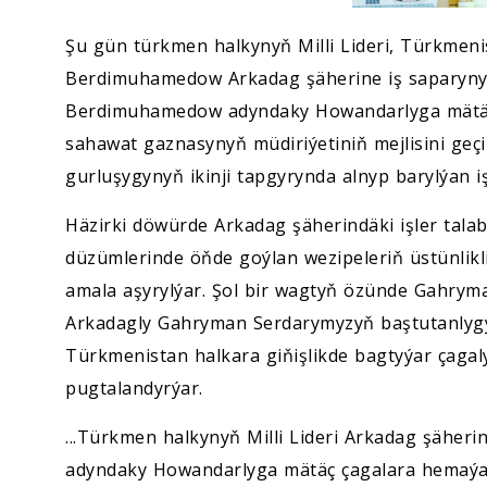
Şu gün türkmen halkynyň Milli Lideri, Türkmen
Berdimuhamedow Arkadag şäherine iş saparyny
Berdimuhamedow adyndaky Howandarlyga mätäç
sahawat gaznasynyň müdiriýetiniň mejlisini ge
gurluşygynyň ikinji tapgyrynda alnyp barylýan iş
Häzirki döwürde Arkadag şäherindäki işler tala
düzümlerinde öňde goýlan wezipeleriň üstünlikli
amala aşyrylýar. Şol bir wagtyň özünde Gahryma
Arkadagly Gahryman Serdarymyzyň baştutanlygy
Türkmenistan halkara giňişlikde bagtyýar çaga
pugtalandyrýar.
...Türkmen halkynyň Milli Lideri Arkadag şähe
adyndaky Howandarlyga mätäç çagalara hemaý