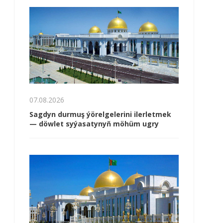
07.08.2026
Sagdyn durmuş ýörelgelerini ilerletmek
— döwlet syýasatynyň möhüm ugry