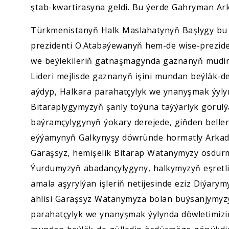
ştab-kwartirasyna geldi. Bu ýerde Gahryman Ark
Türkmenistanyň Halk Maslahatynyň Başlygy bu ý
prezidenti O.Atabaýewanyň hem-de wise-prezid
we beýlekileriň gatnaşmagynda gaznanyň müdiriý
Lideri mejlisde gaznanyň işini mundan beýläk-d
aýdyp, Halkara parahatçylyk we ynanyşmak ýyl
Bitaraplygymyzyň şanly toýuna taýýarlyk görülýä
baýramçylygynyň ýokary derejede, giňden belleni
eýýamynyň Galkynyşy döwründe hormatly Arkad
Garaşsyz, hemişelik Bitarap Watanymyzy ösdürm
Ýurdumyzyň abadançylygyny, halkymyzyň eşret
amala aşyrylýan işleriň netijesinde eziz Diýary
ählisi Garaşsyz Watanymyza bolan buýsanjymyz
parahatçylyk we ynanyşmak ýylynda döwletimizi