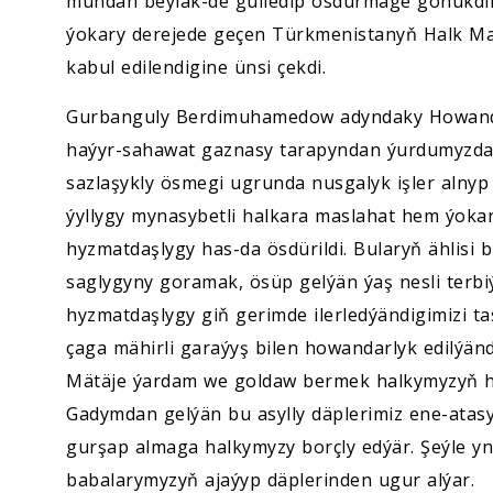
mundan beýläk-de gülledip ösdürmäge gönükdiri
ýokary derejede geçen Türkmenistanyň Halk Mas
kabul edilendigine ünsi çekdi.
Gurbanguly Berdimuhamedow adyndaky Howanda
haýyr-sahawat gaznasy tarapyndan ýurdumyzda 
sazlaşykly ösmegi ugrunda nusgalyk işler alnyp
ýyllygy mynasybetli halkara maslahat hem ýokar
hyzmatdaşlygy has-da ösdürildi. Bularyň ählisi
saglygyny goramak, ösüp gelýän ýaş nesli terbiý
hyzmatdaşlygy giň gerimde ilerledýändigimizi t
çaga mähirli garaýyş bilen howandarlyk edilýändi
Mätäje ýardam we goldaw bermek halkymyzyň häsi
Gadymdan gelýän bu asylly däplerimiz ene-atasy
gurşap almaga halkymyzy borçly edýär. Şeýle yn
babalarymyzyň ajaýyp däplerinden ugur alýar.