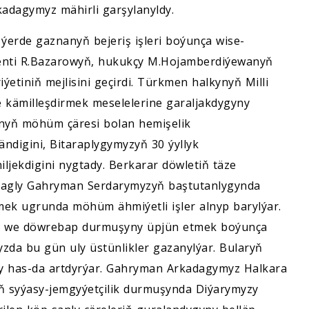
adagymyz mähirli garşylanyldy.
erde gaznanyň bejeriş işleri boýunça wise-
enti R.Bazarowyň, hukukçy M.Hojamberdiýewanyň
etiniň mejlisini geçirdi. Türkmen halkynyň Milli
e kämilleşdirmek meselelerine garaljakdygyny
ynyň möhüm çäresi bolan hemişelik
ndigini, Bitaraplygymyzyň 30 ýyllyk
ljekdigini nygtady. Berkarar döwletiň täze
agly Gahryman Serdarymyzyň baştutanlygynda
ek ugrunda möhüm ähmiýetli işler alnyp barylýar.
li we döwrebap durmuşyny üpjün etmek boýunça
myzda bu gün uly üstünlikler gazanylýar. Bularyň
y has-da artdyrýar. Gahryman Arkadagymyz Halkara
ň syýasy-jemgyýetçilik durmuşynda Diýarymyzy