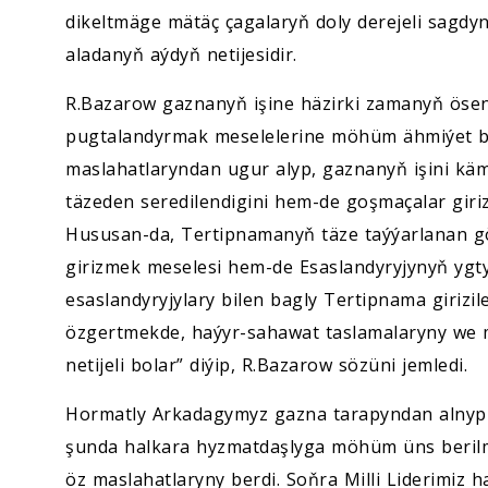
dikeltmäge mätäç çagalaryň doly derejeli sagdy
aladanyň aýdyň netijesidir.
R.Bazarow gaznanyň işine häzirki zamanyň ösen
pugtalandyrmak meselelerine möhüm ähmiýet beri
maslahatlaryndan ugur alyp, gaznanyň işini kä
täzeden seredilendigini hem-de goşmaçalar giri
Hususan-da, Tertipnamanyň täze taýýarlanan g
girizmek meselesi hem-de Esaslandyryjynyň ygty
esaslandyryjylary bilen bagly Tertipnama girizi
özgertmekde, haýyr-sahawat taslamalaryny we 
netijeli bolar” diýip, R.Bazarow sözüni jemledi.
Hormatly Arkadagymyz gazna tarapyndan alnyp ba
şunda halkara hyzmatdaşlyga möhüm üns berilm
öz maslahatlaryny berdi. Soňra Milli Liderimiz