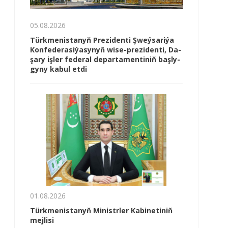
05.08.2026
Türk­me­nis­ta­nyň Prezidenti Şweý­sa­ri­ýa
Kon­fe­de­ra­si­ýa­sy­nyň wi­se-prezidenti, Da­
şa­ry iş­ler fe­de­ral de­par­ta­men­ti­niň baş­ly­
gy­ny ka­bul et­di
01.08.2026
Türkmenistanyň Ministrler Kabinetiniň
mejlisi