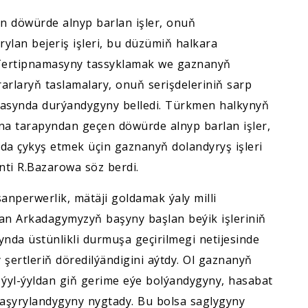
 döwürde alnyp barlan işler, onuň
ylan bejeriş işleri, bu düzümiň halkara
 Tertipnamasyny tassyklamak we gaznanyň
rlaryň taslamalary, onuň serişdeleriniň sarp
ň esasynda durýandygyny belledi. Türkmen halkynyň
gazna tarapyndan geçen döwürde alnyp barlan işler,
da çykyş etmek üçin gaznanyň dolandyryş işleri
nti R.Bazarowa söz berdi.
nperwerlik, mätäji goldamak ýaly milli
an Arkadagymyzyň başyny başlan beýik işleriniň
da üstünlikli durmuşa geçirilmegi netijesinde
 şertleriň döredilýändigini aýtdy. Ol gaznanyň
ň ýyl-ýyldan giň gerime eýe bolýandygyny, hasabat
 aşyrylandygyny nygtady. Bu bolsa saglygyny