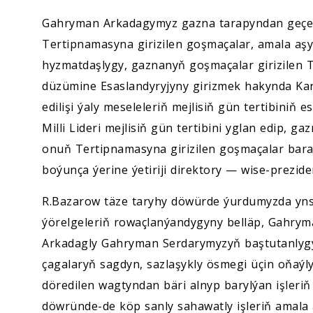
Gahryman Arkadagymyz gazna tarapyndan geçen
Tertipnamasyna girizilen goşmaçalar, amala aşyr
hyzmatdaşlygy, gaznanyň goşmaçalar girizilen
düzümine Esaslandyryjyny girizmek hakynda Kara
edilişi ýaly meseleleriň mejlisiň gün tertibini
Milli Lideri mejlisiň gün tertibini yglan edip, 
onuň Tertipnamasyna girizilen goşmaçalar bara
boýunça ýerine ýetiriji direktory — wise-prezide
R.Bazarow täze taryhy döwürde ýurdumyzda ynsa
ýörelgeleriň rowaçlanýandygyny belläp, Gahrym
Arkadagly Gahryman Serdarymyzyň baştutanlygyn
çagalaryň sagdyn, sazlaşykly ösmegi üçin oňaýly
döredilen wagtyndan bäri alnyp barylýan işleri
döwründe-de köp sanly sahawatly işleriň amala