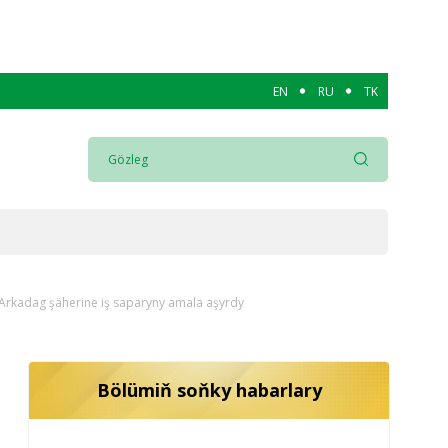
EN
RU
TK
Arkadag şäherine iş saparyny amala aşyrdy
Bölümiň soňky habarlary