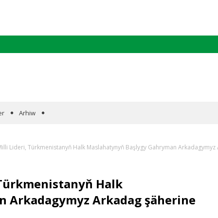
er
Arhiw
illi Lideri, Türkmenistanyň Halk Maslahatynyň Başlygy Gahryman Arkadagymyz 
 Türkmenistanyň Halk
n Arkadagymyz Arkadag şäherine