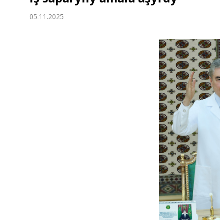
Ykdysadyýet
05.11.2025
Jemgyýet
Medeniýet
Ylym
Sport