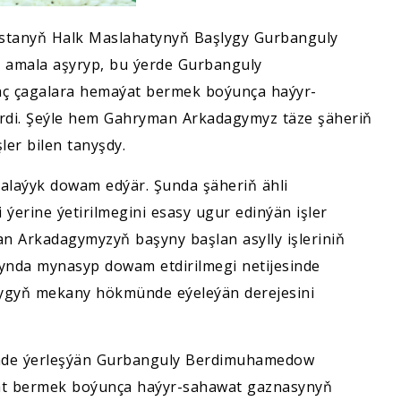
istanyň Halk Maslahatynyň Başlygy Gurbanguly
 amala aşyryp, bu ýerde Gurbanguly
 çagalara hemaýat bermek boýunça haýyr-
çirdi. Şeýle hem Gahryman Arkadagymyz täze şäheriň
ler bilen tanyşdy.
balaýyk dowam edýär. Şunda şäheriň ähli
 ýerine ýetirilmegini esasy ugur edinýän işler
n Arkadagymyzyň başyny başlan asylly işleriniň
nda mynasyp dowam etdirilmegi netijesinde
lygyň mekany hökmünde eýeleýän derejesini
rinde ýerleşýän Gurbanguly Berdimuhamedow
at bermek boýunça haýyr-sahawat gaznasynyň