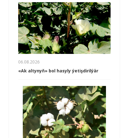
06.08.2026
«Ak altynyň» bol hasyly ýetişdirilýär