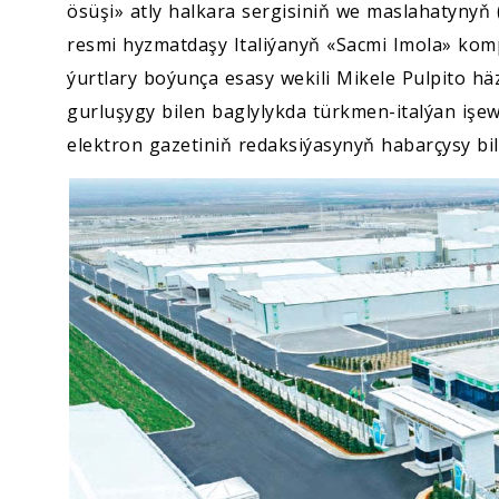
ösüşi» atly halkara sergisiniň we maslahatynyň
resmi hyzmatdaşy Italiýanyň «Sacmi Imola» kom
ýurtlary boýunça esasy wekili Mikele Pulpito h
gurluşygy bilen baglylykda türkmen-italýan işe
elektron gazetiniň redaksiýasynyň habarçysy bile