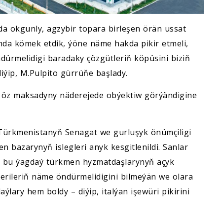
a okgunly, agzybir topara birleşen örän ussat
nda kömek etdik, ýöne näme hakda pikir etmeli,
ürmelidigi baradaky çözgütleriň köpüsini biziň
iýip, M.Pulpito gürrüňe başlady.
 öz maksadyny näderejede obýektiw görýändigine
 Türkmenistanyň Senagat we gurluşyk önümçiligi
en bazarynyň islegleri anyk kesgitlenildi. Sanlar
in bu ýagdaý türkmen hyzmatdaşlarynyň açyk
erileriň näme öndürmelidigini bilmeýän we olara
lary hem boldy – diýip, italýan işewüri pikirini