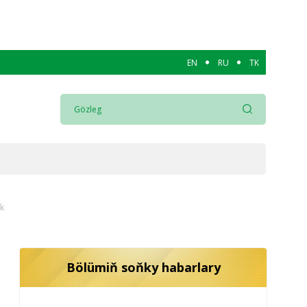
EN
RU
TK
ok
Bölümiň soňky habarlary