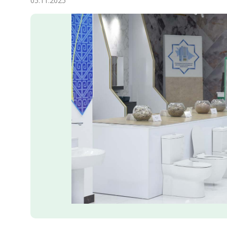
05.11.2025
Ykdysadyýet
Jemgyýet
Medeniýet
Ylym
Sport