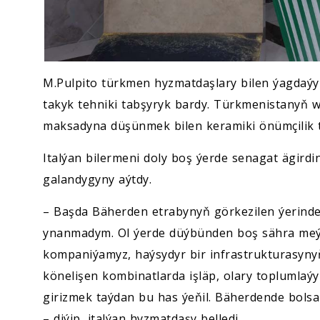
M.Pulpito türkmen hyzmatdaşlary bilen ýagdaý
takyk tehniki tabşyryk bardy. Türkmenistanyň wek
maksadyna düşünmek bilen keramiki önümçilik t
Italýan bilermeni doly boş ýerde senagat ägir
galandygyny aýtdy.
– Başda Bäherden etrabynyň görkezilen ýerind
ynanmadym. Ol ýerde düýbünden boş sähra meýdan
kompaniýamyz, haýsydyr bir infrastrukturasyny
könelişen kombinatlarda işläp, olary toplumlaý
girizmek taýdan bu has ýeňil. Bäherdende bolsa 
– diýip, italýan hyzmatdaşy belledi.