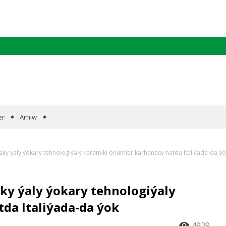
er
Arhiw
aky ýaly ýokary tehnologiýaly keramiki önümler kärhanasy hatda Italiýada-da ý
ky ýaly ýokary tehnologiýaly
da Italiýada-da ýok
4929