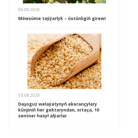
06.08.2026
Möwsüme taýýarlyk – üstünligiň girewi
03.08.2026
Daşoguz welaýatynyň ekerançylary
künjiniň her gektaryndan, ortaça, 10
sentner hasyl alýarlar