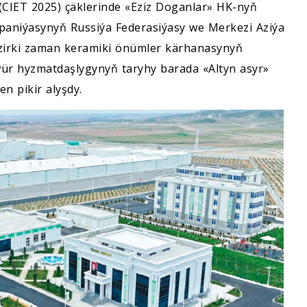
 (CIET 2025) çäklerinde «Eziz Doganlar» HK-nyň
paniýasynyň Russiýa Federasiýasy we Merkezi Aziýa
äzirki zaman keramiki önümler kärhanasynyň
wür hyzmatdaşlygynyň taryhy barada «Altyn asyr»
n pikir alyşdy.