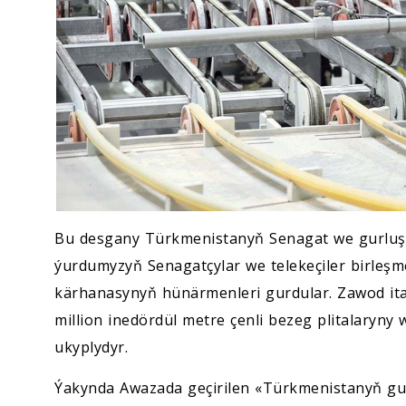
Bu desgany Türkmenistanyň Senagat we gurluşyk
ýurdumyzyň Senagatçylar we telekeçiler birleşm
kärhanasynyň hünärmenleri gurdular. Zawod ital
million inedördül metre çenli bezeg plitalary
ukyplydyr.
Ýakynda Awazada geçirilen «Türkmenistanyň gur