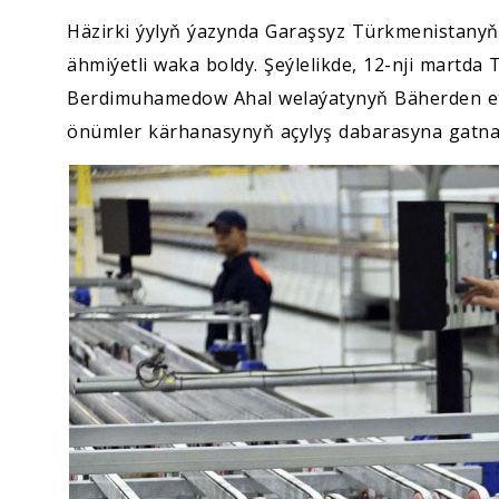
Häzirki ýylyň ýazynda Garaşsyz Türkmenistanyň 
ähmiýetli waka boldy. Şeýlelikde, 12-nji martda
Berdimuhamedow Ahal welaýatynyň Bäherden et
önümler kärhanasynyň açylyş dabarasyna gatna