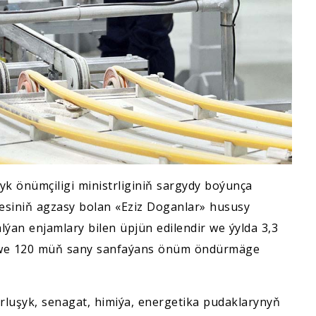
 önümçiligi ministrliginiň sargydy boýunça
esiniň agzasy bolan «Eziz Doganlar» hususy
ýan enjamlary bilen üpjün edilendir we ýylda 3,3
ny we 120 müň sany sanfaýans önüm öndürmäge
luşyk, senagat, himiýa, energetika pudaklarynyň