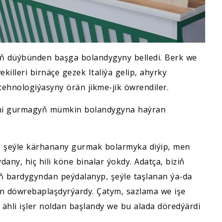
yň düýbünden başga bolandygyny belledi. Berk we
illeri birnäçe gezek Italiýa gelip, ahyrky
ehnologiýasyny örän jikme-jik öwrendiler.
dini gurmagyň mümkin bolandygyna haýran
e şeýle kärhanany gurmak bolarmyka diýip, men
y, hiç hili köne binalar ýokdy. Adatça, biziň
ň bardygyndan peýdalanyp, şeýle taşlanan ýa-da
yn döwrebaplaşdyrýardy. Çatym, sazlama we işe
ähli işler noldan başlandy we bu alada döredýärdi