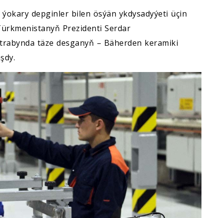
ýokary depginler bilen ösýän ykdysadyýeti üçin
 Türkmenistanyň Prezidenti Serdar
rabynda täze desganyň – Bäherden keramiki
şdy.