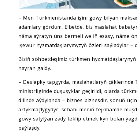
– Men Türkmenistanda işini gowy bilýän maksad
adamlary gördüm. Elbetde, biz maslahat babaty
nämä aýratyn üns bermeli we iň esasy, näme önd
işewür hyzmatdaşlarymyzyň özleri saýladylar – d
Biziň söhbetdeşimiz türkmen hyzmatdaşlarynyň
haýran galdy.
– Deslapky tapgyrda, maslahatlaryň çäklerinde
ministrliginde duşuşyklar geçirildi, olarda türkm
dilinde aýdylanda – biznes biznesdir, şonuň üç
artykmaçlygydyr, sebäbi meniň tejribämde müşd
gowy satylýan zady teklip etmek kyn bolan ýagdaý
paýlaşdy.