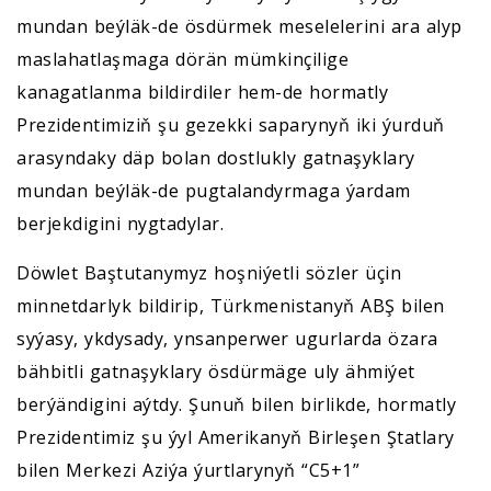
mundan beýläk-de ösdürmek meselelerini ara alyp
maslahatlaşmaga dörän mümkinçilige
kanagatlanma bildirdiler hem-de hormatly
Prezidentimiziň şu gezekki saparynyň iki ýurduň
arasyndaky däp bolan dostlukly gatnaşyklary
mundan beýläk-de pugtalandyrmaga ýardam
berjekdigini nygtadylar.
Döwlet Baştutanymyz hoşniýetli sözler üçin
minnetdarlyk bildirip, Türkmenistanyň ABŞ bilen
syýasy, ykdysady, ynsanperwer ugurlarda özara
bähbitli gatnaşyklary ösdürmäge uly ähmiýet
berýändigini aýtdy. Şunuň bilen birlikde, hormatly
Prezidentimiz şu ýyl Amerikanyň Birleşen Ştatlary
bilen Merkezi Aziýa ýurtlarynyň “C5+1”