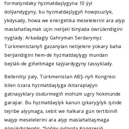
formatyndaky hyzmatdaşlygyna 10 ýyl
dolýandygyny, bu hyzmatdaşlygyň howpsuzlyk,
ykdysady, howa we energetika meselelerini ara alyp
maslahatlaşmak üçin netijeli binýada öwrülendigini
nygtady. Arkadagly Gahryman Serdarymyz
Türkmenistanyň gazanylan netijelere ýokary baha
berýändigini hem-de hyzmatdaşlygy mundan
beýläk-de giňeltmäge taýýardygyny tassyklady.
Bellenilişi ýaly, Türkmenistan ABŞ-nyň Kongresi
bilen özara hyzmatdaşlyga ikitaraplaýyn
gatnaşyklary ösdürmegiň möhüm ugry hökmünde
garaýar. Bu hyzmatdaşlyk kanun çykaryjylyk işinde
tejribe alyşmaga, sebit we halkara gün tertibiniň
wajyp meselelerini ara alyp maslahatlaşmaga
gönükdirilendir. “Soňky ýyllarda Kongresiň