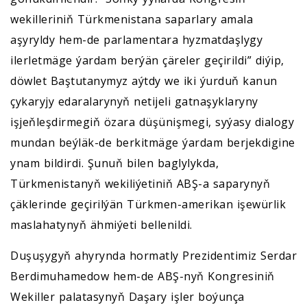
wekilleriniň Türkmenistana saparlary amala
aşyryldy hem-de parlamentara hyzmatdaşlygy
ilerletmäge ýardam berýän çäreler geçirildi” diýip,
döwlet Baştutanymyz aýtdy we iki ýurduň kanun
çykaryjy edaralarynyň netijeli gatnaşyklaryny
işjeňleşdirmegiň özara düşünişmegi, syýasy dialogy
mundan beýläk-de berkitmäge ýardam berjekdigine
ynam bildirdi. Şunuň bilen baglylykda,
Türkmenistanyň wekiliýetiniň ABŞ-a saparynyň
çäklerinde geçirilýän Türkmen-amerikan işewürlik
maslahatynyň ähmiýeti bellenildi.
Duşuşygyň ahyrynda hormatly Prezidentimiz Serdar
Berdimuhamedow hem-de ABŞ-nyň Kongresiniň
Wekiller palatasynyň Daşary işler boýunça