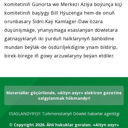
komitetiniň Günorta we Merkezi Aziýa boýunça kiçi
komitetiniň başlygy Bill Hýuzenga hem-de onuň
orunbasary Sidni Kaý Kamlager-Daw özara
düşünişmäge, ynanyşmaga esaslanýan döwletara
gatnaşyklaryň iki ýurduň halklarynyň bähbidine
mundan beýläk-de ösdüriljekdigine ynam bildirip,
birek-birege iň gowy arzuwlaryny beýan etdiler.
Materiallar göçürilende, «Altyn asyr» elektron gazetine
salgylanmak hökmandyr!
ESASLANDYRYJY: Türkmenistanyň Döwlet habarlar agentligi
© Copyright 2026.
Ähli hukuklar goralan.
«Altyn asyr»