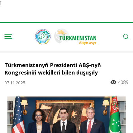
Ï
Türkmenistanyň Prezidenti ABŞ-nyň
Kongresiniň wekilleri bilen duşuşdy
4089
07.11.2025