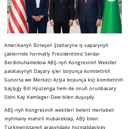
Amerikanyň Birleşen Ştatlaryna iş saparynyň
çäklerinde hormatly Prezidentimiz Serdar
Berdimuhamedow ABŞ-nyň Kongresiniň Wekiller
palatasynyň Daşary işler boýunça komitetiniň
Günorta we Merkezi Aziýa boýunça kiçi komitetiniň
başlygy Bill Hýuzenga hem-de onuň orunbasary
Sidni Kaý Kamlager-Daw bilen duşuşdy.
ABŞ-nyň Kongresiniň wekilleri belent mertebeli
myhmany mähirli mübärekläp, ABŞ bilen
Türkmenistanyň arasyndaky hyzmatdaşlygy