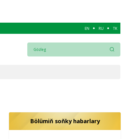
EN
RU
TK
Bölümiň soňky habarlary