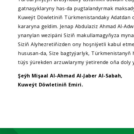
gatnaşyklaryny has-da pugtalandyrmak maksady
Kuweýt Döwletiniň Türkmenistandaky Adatdan daş
kararyna geldim. Jenap Abdulaziz Ahmad Al-Adw
ynanylan wezipäni Siziň makullamagyňyza mynas
Siziň Alyhezretiňizden ony hoşniýetli kabul etm
hususan-da, Size bagtyýarlyk, Türkmenistanyň 
tüýs ýürekden arzuwlarymy ýetirende oňa doly 
Şeýh Mişaal Al-Ahmad Al-Jaber Al-Sabah,
Kuweýt Döwletiniň Emiri.