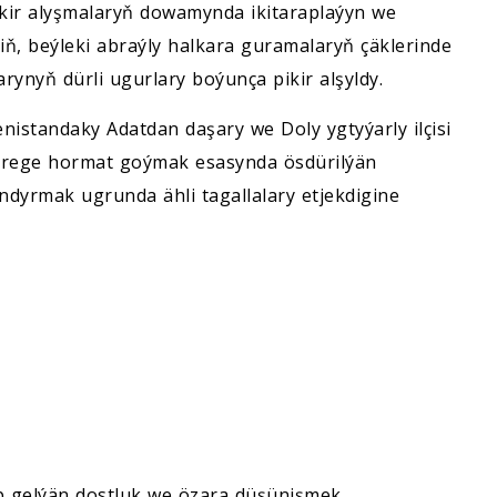
ikir alyşmalaryň dowamynda ikitaraplaýyn we
iň, beýleki abraýly halkara guramalaryň çäklerinde
rynyň dürli ugurlary boýunça pikir alşyldy.
standaky Adatdan daşary we Doly ygtyýarly ilçisi
irege hormat goýmak esasynda ösdürilýän
dyrmak ugrunda ähli tagallalary etjekdigine
p gelýän dostluk we özara düşünişmek