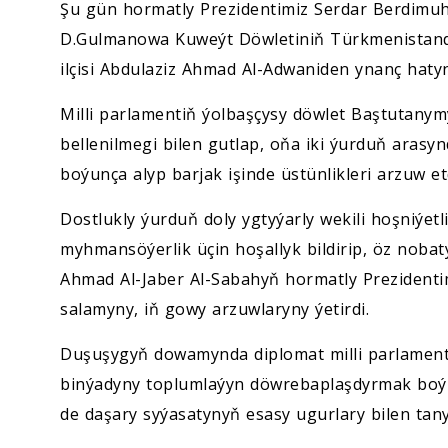
Şu gün hormatly Prezidentimiz Serdar Berdimu
D.Gulmanowa Kuweýt Döwletiniň Türkmenistanda
ilçisi Abdulaziz Ahmad Al-Adwaniden ynanç hatyn
Milli parlamentiň ýolbaşçysy döwlet Baştutany
bellenilmegi bilen gutlap, oňa iki ýurduň ara
boýunça alyp barjak işinde üstünlikleri arzuw et
Dostlukly ýurduň doly ygtyýarly wekili hoşniýetl
myhmansöýerlik üçin hoşallyk bildirip, öz nobat
Ahmad Al-Jaber Al-Sabahyň hormatly Prezidentim
salamyny, iň gowy arzuwlaryny ýetirdi.
Duşuşygyň dowamynda diplomat milli parlamen
binýadyny toplumlaýyn döwrebaplaşdyrmak boýun
de daşary syýasatynyň esasy ugurlary bilen tany