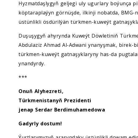
Hyzmatdaşlygyň geljegi uly ugurlary boýunça p
köptaraplaýyn görnüşde, ilkinji nobatda, BMG-n
üstünlikli ösdürilýän türkmen-kuweýt gatnaşykla
Duşuşygyň ahyrynda Kuweýt Döwletiniň Türkmeni
Abdulaziz Ahmad Al-Adwani ynanyşmak, birek-b
türkmen-kuweýt gatnaşyklaryny has-da pugtalan
ynandyrdy.
***
Onuň Alyhezreti,
Türkmenistanyň Prezidenti
jenap Serdar Berdimuhamedowa
Gadyrly dostum!
Ýurtlarymyzyň arasyndaky üstünlikli dowam edi