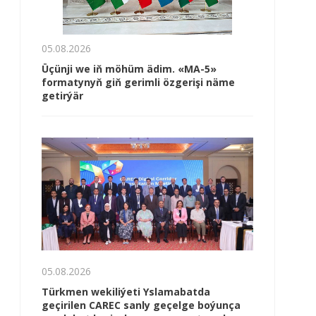
05.08.2026
Üçünji we iň möhüm ädim. «MA-5»
formatynyň giň gerimli özgerişi näme
getirýär
05.08.2026
Türkmen wekiliýeti Yslamabatda
geçirilen CAREC sanly geçelge boýunça