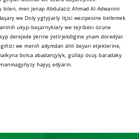
 bilen, men jenap Abdulaziz Ahmad Al-Adwanini
ary we Doly ygtyýarly ilçisi wezipesine bellemek
aniniň ukyp-başarnyklary we tejribesi özüne
yp derejede ýerine ýetirjekdigine ynam döredýär.
egiňizi we meniň adymdan ähli beýan etjeklerine,
halkyna bolsa abadançylyk, gülläp ösüş baradaky
ynanmagyňyzy haýyş edýärin.