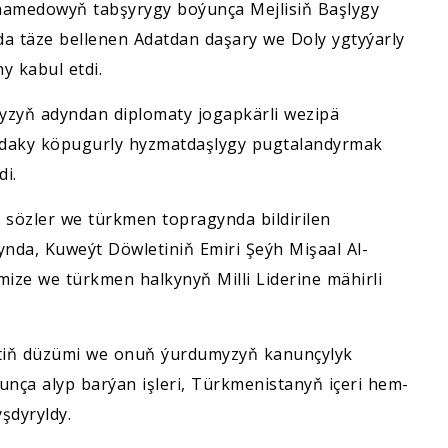
hamedowyň tabşyrygy boýunça Mejlisiň Başlygy
 täze bellenen Adatdan daşary we Doly ygtyýarly
y kabul etdi.
myzyň adyndan diplomaty jogapkärli wezipä
syndaky köpugurly hyzmatdaşlygy pugtalandyrmak
di.
i sözler we türkmen topragynda bildirilen
ynda, Kuweýt Döwletiniň Emiri Şeýh Mişaal Al-
ize we türkmen halkynyň Milli Liderine mähirli
tiň düzümi we onuň ýurdumyzyň kanunçylyk
ça alyp barýan işleri, Türkmenistanyň içeri hem-
şdyryldy.