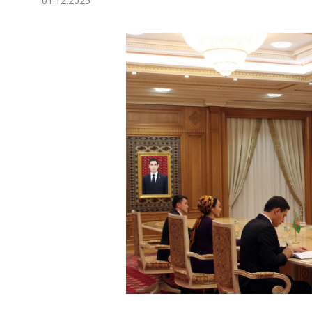
01.12.2025
Ykdysadyýet
Jemgyýet
Medeniýet
Ylym
Sport