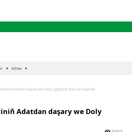
er
Arhiw
iniň Adatdan daşary we Doly ygtyýarly ilçisi işe başlady
niň Adatdan daşary we Doly
5563