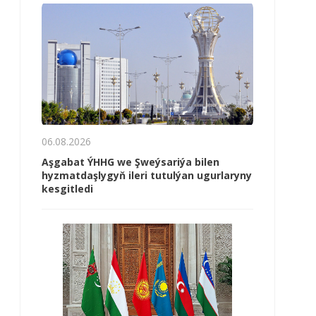
06.08.2026
Aşgabat ÝHHG we Şweýsariýa bilen
hyzmatdaşlygyň ileri tutulýan ugurlaryny
kesgitledi