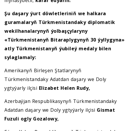
mynasybetli,
karar edýärin:
Şu daşary ýurt döwletleriniň we halkara
guramalaryň Türkmenistandaky diplomatik
wekilhanalarynyň ýolbaşçylaryny
«Türkmenistanyň Bitaraplygynyň 30 ýyllygyna»
atly Türkmenistanyň ýubileý medaly bilen
sylaglamaly:
Amerikanyň Birleşen Ştatlarynyň
Türkmenistandaky Adatdan daşary we Doly
ygtyýarly ilçisi
Elizabet Helen Rudy,
Azerbaýjan Respublikasynyň Türkmenistandaky
Adatdan daşary we Doly ygtyýarly ilçisi
Gismat
Fuzuli ogly Gozalowy,