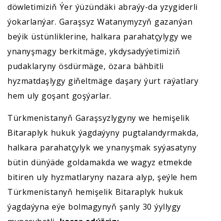
döwletimiziň Ýer ýüzündäki abraýy-da yzygiderli
ýokarlanýar. Garaşsyz Watanymyzyň gazanýan
beýik üstünliklerine, halkara parahatçylygy we
ynanyşmagy berkitmäge, ykdysadyýetimiziň
pudaklaryny ösdürmäge, özara bähbitli
hyzmatdaşlygy giňeltmäge daşary ýurt raýatlary
hem uly goşant goşýarlar.
Türkmenistanyň Garaşsyzlygyny we hemişelik
Bitaraplyk hukuk ýagdaýyny pugtalandyrmakda,
halkara parahatçylyk we ynanyşmak syýasatyny
bütin dünýäde goldamakda we wagyz etmekde
bitiren uly hyzmatlaryny nazara alyp, şeýle hem
Türkmenistanyň hemişelik Bitaraplyk hukuk
ýagdaýyna eýe bolmagynyň şanly 30 ýyllygy