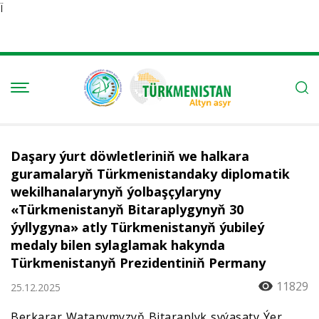
Ï
Daşary ýurt döwletleriniň we halkara
guramalaryň Türkmenistandaky diplomatik
wekilhanalarynyň ýolbaşçylaryny
«Türkmenistanyň Bitaraplygynyň 30
ýyllygyna» atly Türkmenistanyň ýubileý
medaly bilen sylaglamak hakynda
Türkmenistanyň Prezidentiniň Permany
11829
25.12.2025
Berkarar Watanymyzyň Bitaraplyk syýasaty Ýer