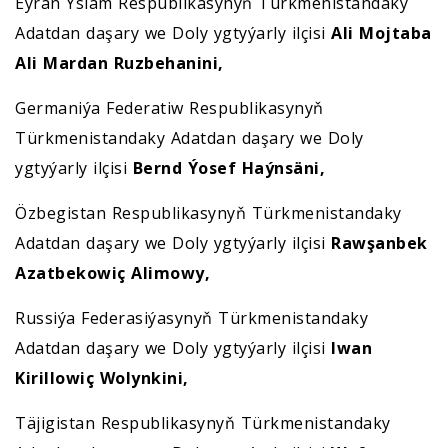
Eýran Yslam Respublikasynyň Türkmenistandaky
Adatdan daşary we Doly ygtyýarly ilçisi
Ali Mojtaba
Ali Mardan Ruzbehanini,
Germaniýa Federatiw Respublikasynyň
Türkmenistandaky Adatdan daşary we Doly
ygtyýarly ilçisi
Bernd Ýosef Haýnsäni,
Özbegistan Respublikasynyň Türkmenistandaky
Adatdan daşary we Doly ygtyýarly ilçisi
Rawşanbek
Azatbekowiç Alimowy,
Russiýa Federasiýasynyň Türkmenistandaky
Adatdan daşary we Doly ygtyýarly ilçisi
Iwan
Kirillowiç Wolynkini,
Täjigistan Respublikasynyň Türkmenistandaky