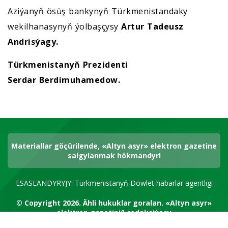
Aziýanyň ösüş bankynyň Türkmenistandaky
wekilhanasynyň ýolbaşçysy
Artur Tadeusz
Andrisýagy.
Türkmenistanyň Prezidenti
Serdar Berdimuhamedow.
Materiallar göçürilende, «Altyn asyr» elektron gazetine
salgylanmak hökmandyr!
ESASLANDYRYJY: Türkmenistanyň Döwlet habarlar agentligi
© Copyright 2026.
Ähli hukuklar goralan.
«Altyn asyr»
elektron gazetiniň redaksiýasy