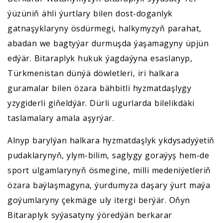
ýüzüniň ähli ýurtlary bilen dost-doganlyk
gatnaşyklaryny ösdürmegi, halkymyzyň parahat,
abadan we bagtyýar durmuşda ýaşamagyny üpjün
edýär. Bitaraplyk hukuk ýagdaýyna esaslanyp,
Türkmenistan dünýä döwletleri, iri halkara
guramalar bilen özara bähbitli hyzmatdaşlygy
yzygiderli giňeldýär. Dürli ugurlarda bilelikdäki
taslamalary amala aşyrýar.
Alnyp barylýan halkara hyzmatdaşlyk ykdysadyýetiň
pudaklarynyň, ylym-bilim, saglygy goraýyş hem-de
sport ulgamlarynyň ösmegine, milli medeniýetleriň
özara baýlaşmagyna, ýurdumyza daşary ýurt maýa
goýumlaryny çekmäge uly itergi berýär. Oňyn
Bitaraplyk syýasatyny ýöredýän berkarar