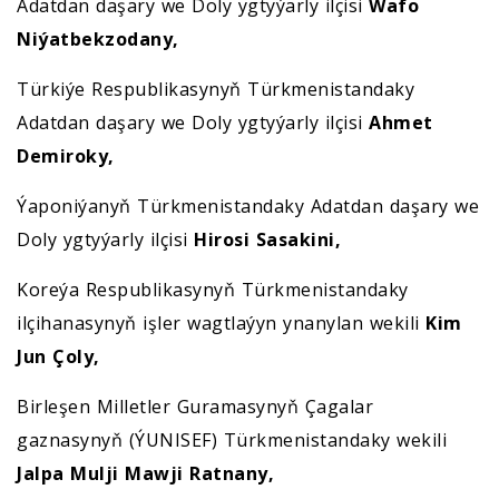
Adatdan daşary we Doly ygtyýarly ilçisi
Wafo
Niýatbekzodany,
Türkiýe Respublikasynyň Türkmenistandaky
Adatdan daşary we Doly ygtyýarly ilçisi
Ahmet
Demiroky,
Ýaponiýanyň Türkmenistandaky Adatdan daşary we
Doly ygtyýarly ilçisi
Hirosi
Sasakini,
Koreýa Respublikasynyň Türkmenistandaky
ilçihanasynyň işler wagtlaýyn ynanylan wekili
Kim
Jun Çoly,
Birleşen Milletler Guramasynyň Çagalar
gaznasynyň (ÝUNISEF) Türkmenistandaky wekili
Jalpa Mulji Mawji Ratnany,