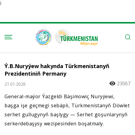
Ï
Ý.B.Nuryýew hakynda Türkmenistanyň
Prezidentiniň Permany
23067
21.01.2026
General-maýor Ýazgeldi Bäşimowiç Nuryýewi,
başga işe geçmegi sebäpli, Türkmenistanyň Döwlet
serhet gullugynyň başlygy — Serhet goşunlarynyň
serkerdebaşysy wezipesinden boşatmaly.