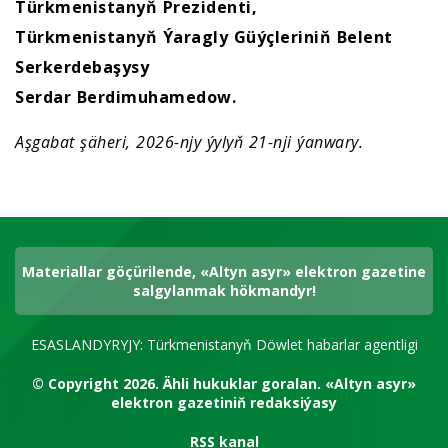
Türkmenistanyň Prezidenti,
Türkmenistanyň Ýaragly Güýçleriniň Belent
Serkerdebaşysy
Serdar Berdimuhamedow.
Aşgabat şäheri, 2026-njy ýylyň 21-nji ýanwary.
Materiallar göçürilende, «Altyn asyr» elektron gazetine
salgylanmak hökmandyr!
ESASLANDYRYJY: Türkmenistanyň Döwlet habarlar agentligi
© Copyright 2026.
Ähli hukuklar goralan.
«Altyn asyr»
elektron gazetiniň redaksiýasy
RSS kanal