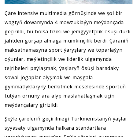
Çäre intensiw multimedia görnüşinde we şol bir
wagtyň dowamynda 4 mowzuklaýyn meýdançada
geçirildi, bu bolsa fiziki we jemgyýetçilik ösüşi dürli
jähtden gurşap almaga mümkinçilik berdi. Çäräniň
maksatnamasyna sport ýaryşlary we toparlaýyn
oýunlar, meýletinçilik we liderlik ulgamynda
tejribeleri paýlaşmak, ýaşlaryň ösüşi baradaky
sowal-jogaplar alyşmak we maşgala
gymmatlyklaryny berkitmek meselesinde sportuň
tutýan ornuny ara alyp maslahatlaşmak üçin
meýdançalary girizildi.
Şeýle çäreleriň geçirilmegi Türkmenistanyň ýaşlar
syýasaty ulgamynda halkara standartlara
ygrarlylygyny nygtaýar. Şeýle çäreleri guramaga