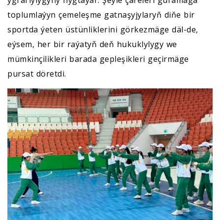
toplumlaýyn çemeleşme gatnaşyjylaryň diňe bir
sportda ýeten üstünliklerini görkezmäge däl-de,
eýsem, her bir raýatyň deň hukuklylygy we
mümkinçilikleri barada gepleşikleri geçirmäge
pursat döretdi.