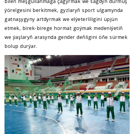
bilen meşgullanmaga çagyrmak we sagdyn durmuş
ýörelgesini berkitmek, gyzlaryň sport ulgamynda
gatnaşygyny artdyrmak we elýeterliligini üpjün
etmek, birek-birege hormat goýmak medeniýetiň
we ýaşlaryň arasynda gender deňligini öňe sürmek
bolup durýar.