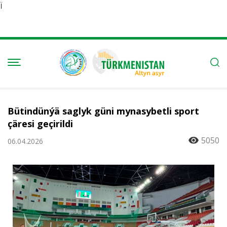
Ï
Bütindünýä saglyk güni mynasybetli sport
çäresi geçirildi
5050
06.04.2026