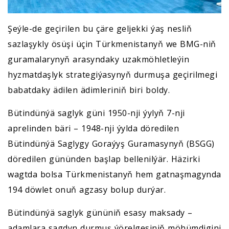
Şeýle-de geçirilen bu çäre geljekki ýaş nesliň
sazlaşykly ösüşi üçin Türkmenistanyň we BMG-niň
guramalarynyň arasyndaky uzakmöhletleýin
hyzmatdaşlyk strategiýasynyň durmuşa geçirilmegi
babatdaky ädilen ädimleriniň biri boldy.
Bütindünýä saglyk güni 1950-nji ýylyň 7-nji
aprelinden bäri – 1948-nji ýylda döredilen
Bütindünýä Saglygy Goraýyş Guramasynyň (BSGG)
döredilen gününden başlap bellenilýär. Häzirki
wagtda bolsa Türkmenistanyň hem gatnaşmagynda
194 döwlet onuň agzasy bolup durýar.
Bütindünýä saglyk gününiň esasy maksady –
adamlara sagdyn durmuş ýörelgesiniň möhümdigini