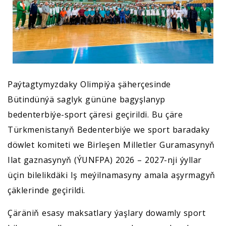
Paýtagtymyzdaky Olimpiýa şäherçesinde
Bütindünýä saglyk gününe bagyşlanyp
bedenterbiýe-sport çäresi geçirildi. Bu çäre
Türkmenistanyň Bedenterbiýe we sport baradaky
döwlet komiteti we Birleşen Milletler Guramasynyň
Ilat gaznasynyň (ÝUNFPA) 2026 – 2027-nji ýyllar
üçin bilelikdäki Iş meýilnamasyny amala aşyrmagyň
çäklerinde geçirildi.
Çäräniň esasy maksatlary ýaşlary dowamly sport