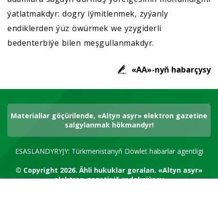
ýatlatmakdyr: dogry iýmitlenmek, zyýanly
endiklerden ýüz öwürmek we yzygiderli
bedenterbiýe bilen meşgullanmakdyr.
«AA»-nyň habarçysy
Materiallar göçürilende, «Altyn asyr» elektron gazetine
salgylanmak hökmandyr!
ESASLANDYRYJY: Türkmenistanyň Döwlet habarlar agentligi
© Copyright 2026.
Ähli hukuklar goralan.
«Altyn asyr»
elektron gazetiniň redaksiýasy
RSS kanal