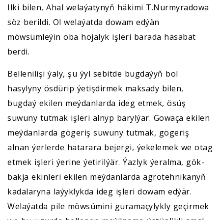
Ilki bilen, Ahal welaýatynyň häkimi T.Nurmyradowa
söz berildi. Ol welaýatda dowam edýän
möwsümleýin oba hojalyk işleri barada hasabat
berdi.
Bellenilişi ýaly, şu ýyl sebitde bugdaýyň bol
hasylyny ösdürip ýetişdirmek maksady bilen,
bugdaý ekilen meýdanlarda ideg etmek, ösüş
suwuny tutmak işleri alnyp barylýar. Gowaça ekilen
meýdanlarda gögeriş suwuny tutmak, gögeriş
alnan ýerlerde hatarara bejergi, ýekelemek we otag
etmek işleri ýerine ýetirilýär. Ýazlyk ýeralma, gök-
bakja ekinleri ekilen meýdanlarda agrotehnikanyň
kadalaryna laýyklykda ideg işleri dowam edýär.
Welaýatda pile möwsümini guramaçylykly geçirmek