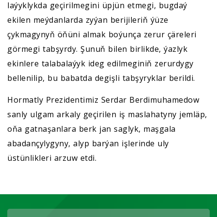
laýyklykda geçirilmegini üpjün etmegi, bugdaý
ekilen meýdanlarda zyýan berijileriň ýüze
çykmagynyň öňüni almak boýunça zerur çäreleri
görmegi tabşyrdy. Şunuň bilen birlikde, ýazlyk
ekinlere talabalaýyk ideg edilmeginiň zerurdygy
bellenilip, bu babatda degişli tabşyryklar berildi.
Hormatly Prezidentimiz Serdar Berdimuhamedow
sanly ulgam arkaly geçirilen iş maslahatyny jemläp,
oňa gatnaşanlara berk jan saglyk, maşgala
abadançylygyny, alyp barýan işlerinde uly
üstünlikleri arzuw etdi.