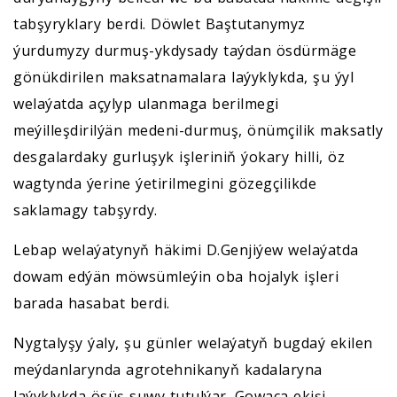
tabşyryklary berdi. Döwlet Baştutanymyz
ýurdumyzy durmuş-ykdysady taýdan ösdürmäge
gönükdirilen maksatnamalara laýyklykda, şu ýyl
welaýatda açylyp ulanmaga berilmegi
meýilleşdirilýän medeni-durmuş, önümçilik maksatly
desgalardaky gurluşyk işleriniň ýokary hilli, öz
wagtynda ýerine ýetirilmegini gözegçilikde
saklamagy tabşyrdy.
Lebap welaýatynyň häkimi D.Genjiýew welaýatda
dowam edýän möwsümleýin oba hojalyk işleri
barada hasabat berdi.
Nygtalyşy ýaly, şu günler welaýatyň bugdaý ekilen
meýdanlarynda agrotehnikanyň kadalaryna
laýyklykda ösüş suwy tutulýar. Gowaça ekişi