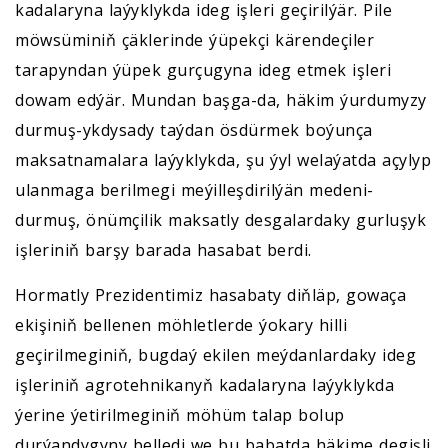
kadalaryna laýyklykda ideg işleri geçirilýär. Pile
möwsüminiň çäklerinde ýüpekçi kärendeçiler
tarapyndan ýüpek gurçugyna ideg etmek işleri
dowam edýär. Mundan başga-da, häkim ýurdumyzy
durmuş-ykdysady taýdan ösdürmek boýunça
maksatnamalara laýyklykda, şu ýyl welaýatda açylyp
ulanmaga berilmegi meýilleşdirilýän medeni-
durmuş, önümçilik maksatly desgalardaky gurluşyk
işleriniň barşy barada hasabat berdi.
Hormatly Prezidentimiz hasabaty diňläp, gowaça
ekişiniň bellenen möhletlerde ýokary hilli
geçirilmeginiň, bugdaý ekilen meýdanlardaky ideg
işleriniň agrotehnikanyň kadalaryna laýyklykda
ýerine ýetirilmeginiň möhüm talap bolup
durýandygyny belledi we bu babatda häkime degişli