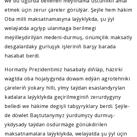
we bu ugurda bellenen meýilnama üstünlikli amal
etmek üçin zerur çäreler görülýär. Şeýle hem häkim
Oba milli maksatnamasyna laýyklykda, şu ýyl
welaýatda açylyp ulanmaga berilmegi
meýilleşdirilýän medeni-durmuş, önümçilik maksatly
desgalardaky gurluşyk işleriniň barşy barada
hasabat berdi.
Hormatly Prezidentimiz hasabaty diňläp, häzirki
wagtda oba hojalygynda dowam edýän agrotehniki
çäreleriň ýokary hilli, ylmy taýdan esaslandyrylan
kadalara laýyklykda geçirilmeginiň zerurdygyny
belledi we häkime degişli tabşyryklary berdi. Şeýle-
de döwlet Baştutanymyz ýurdumyzy durmuş-
ykdysady taýdan ösdürmäge gönükdirilen
maksatnamalara laýyklykda, welaýatda şu ýyl üçin