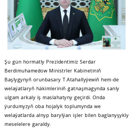
Şu gün hormatly Prezidentimiz Serdar
Berdimuhamedow Ministrler Kabinetiniň
Başlygynyň orunbasary T.Atahallyýewiň hem-de
welaýatlaryň häkimleriniň gatnaşmagynda sanly
ulgam arkaly iş maslahatyny geçirdi. Onda
ýurdumyzyň oba hojalyk toplumynda we
welaýatlarda alnyp barylýan işler bilen baglanyşykly
meselelere garaldy.