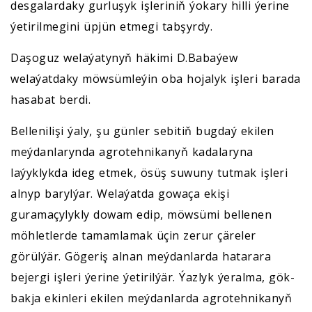
desgalardaky gurluşyk işleriniň ýokary hilli ýerine
ýetirilmegini üpjün etmegi tabşyrdy.
Daşoguz welaýatynyň häkimi D.Babaýew
welaýatdaky möwsümleýin oba hojalyk işleri barada
hasabat berdi.
Bellenilişi ýaly, şu günler sebitiň bugdaý ekilen
meýdanlarynda agrotehnikanyň kadalaryna
laýyklykda ideg etmek, ösüş suwuny tutmak işleri
alnyp barylýar. Welaýatda gowaça ekişi
guramaçylykly dowam edip, möwsümi bellenen
möhletlerde tamamlamak üçin zerur çäreler
görülýär. Gögeriş alnan meýdanlarda hatarara
bejergi işleri ýerine ýetirilýär. Ýazlyk ýeralma, gök-
bakja ekinleri ekilen meýdanlarda agrotehnikanyň