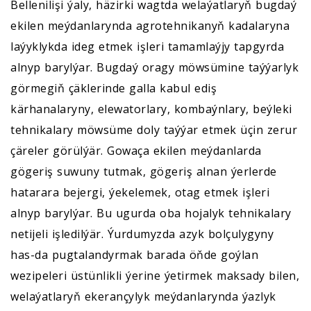
Bellenilişi ýaly, häzirki wagtda welaýatlaryň bugdaý
ekilen meýdanlarynda agrotehnikanyň kadalaryna
laýyklykda ideg etmek işleri tamamlaýjy tapgyrda
alnyp barylýar. Bugdaý oragy möwsümine taýýarlyk
görmegiň çäklerinde galla kabul ediş
kärhanalaryny, elewatorlary, kombaýnlary, beýleki
tehnikalary möwsüme doly taýýar etmek üçin zerur
çäreler görülýär. Gowaça ekilen meýdanlarda
gögeriş suwuny tutmak, gögeriş alnan ýerlerde
hatarara bejergi, ýekelemek, otag etmek işleri
alnyp barylýar. Bu ugurda oba hojalyk tehnikalary
netijeli işledilýär. Ýurdumyzda azyk bolçulygyny
has-da pugtalandyrmak barada öňde goýlan
wezipeleri üstünlikli ýerine ýetirmek maksady bilen,
welaýatlaryň ekerançylyk meýdanlarynda ýazlyk