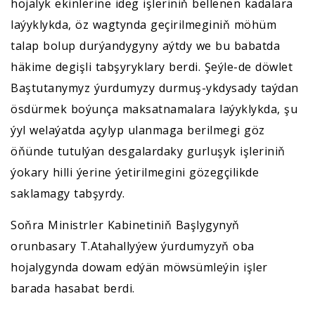
hojalyk ekinlerine ideg işleriniň bellenen kadalara
laýyklykda, öz wagtynda geçirilmeginiň möhüm
talap bolup durýandygyny aýtdy we bu babatda
häkime degişli tabşyryklary berdi. Şeýle-de döwlet
Baştutanymyz ýurdumyzy durmuş-ykdysady taýdan
ösdürmek boýunça maksatnamalara laýyklykda, şu
ýyl welaýatda açylyp ulanmaga berilmegi göz
öňünde tutulýan desgalardaky gurluşyk işleriniň
ýokary hilli ýerine ýetirilmegini gözegçilikde
saklamagy tabşyrdy.
Soňra Ministrler Kabinetiniň Başlygynyň
orunbasary T.Atahallyýew ýurdumyzyň oba
hojalygynda dowam edýän möwsümleýin işler
barada hasabat berdi.