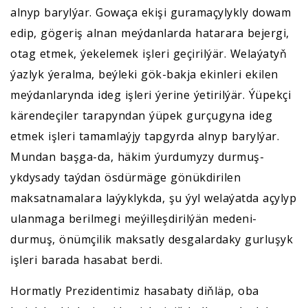
alnyp barylýar. Gowaça ekişi guramaçylykly dowam
edip, gögeriş alnan meýdanlarda hatarara bejergi,
otag etmek, ýekelemek işleri geçirilýär. Welaýatyň
ýazlyk ýeralma, beýleki gök-bakja ekinleri ekilen
meýdanlarynda ideg işleri ýerine ýetirilýär. Ýüpekçi
kärendeçiler tarapyndan ýüpek gurçugyna ideg
etmek işleri tamamlaýjy tapgyrda alnyp barylýar.
Mundan başga-da, häkim ýurdumyzy durmuş-
ykdysady taýdan ösdürmäge gönükdirilen
maksatnamalara laýyklykda, şu ýyl welaýatda açylyp
ulanmaga berilmegi meýilleşdirilýän medeni-
durmuş, önümçilik maksatly desgalardaky gurluşyk
işleri barada hasabat berdi.
Hormatly Prezidentimiz hasabaty diňläp, oba