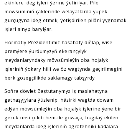
ekinlere ideg işleri ýerine ýetirilýär. Pile
möwsüminiň çäklerinde welaýatlarda ýüpek
gurçugyna ideg etmek, ýetişdirilen piläni ýygnamak
işleri alnyp barylýar.
Hormatly Prezidentimiz hasabaty diňläp, wise-
premýere ýurdumyzyň ekerançylyk
meýdanlaryndaky möwsümleýin oba hojalyk
işleriniň ýokary hilli we öz wagtynda geçirilmegini
berk gözegçilikde saklamagy tabşyrdy.
Soňra döwlet Baştutanymyz iş maslahatyna
gatnaşyjylara ýüzlenip, häzirki wagtda dowam
edýän möwsümleýin oba hojalyk işlerine ýene bir
gezek ünsi çekdi hem-de gowaça, bugdaý ekilen
meýdanlarda ideg işleriniň agrotehniki kadalara