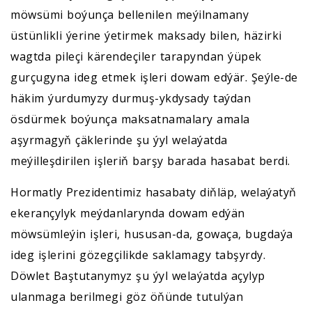
möwsümi boýunça bellenilen meýilnamany
üstünlikli ýerine ýetirmek maksady bilen, häzirki
wagtda pileçi kärendeçiler tarapyndan ýüpek
gurçugyna ideg etmek işleri dowam edýär. Şeýle-de
häkim ýurdumyzy durmuş-ykdysady taýdan
ösdürmek boýunça maksatnamalary amala
aşyrmagyň çäklerinde şu ýyl welaýatda
meýilleşdirilen işleriň barşy barada hasabat berdi.
Hormatly Prezidentimiz hasabaty diňläp, welaýatyň
ekerançylyk meýdanlarynda dowam edýän
möwsümleýin işleri, hususan-da, gowaça, bugdaýa
ideg işlerini gözegçilikde saklamagy tabşyrdy.
Döwlet Baştutanymyz şu ýyl welaýatda açylyp
ulanmaga berilmegi göz öňünde tutulýan