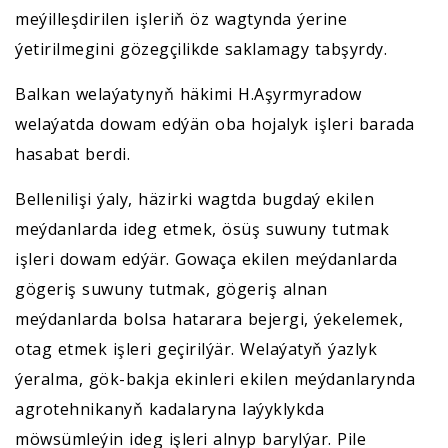
meýilleşdirilen işleriň öz wagtynda ýerine
ýetirilmegini gözegçilikde saklamagy tabşyrdy.
Balkan welaýatynyň häkimi H.Aşyrmyradow
welaýatda dowam edýän oba hojalyk işleri barada
hasabat berdi.
Bellenilişi ýaly, häzirki wagtda bugdaý ekilen
meýdanlarda ideg etmek, ösüş suwuny tutmak
işleri dowam edýär. Gowaça ekilen meýdanlarda
gögeriş suwuny tutmak, gögeriş alnan
meýdanlarda bolsa hatarara bejergi, ýekelemek,
otag etmek işleri geçirilýär. Welaýatyň ýazlyk
ýeralma, gök-bakja ekinleri ekilen meýdanlarynda
agrotehnikanyň kadalaryna laýyklykda
möwsümleýin ideg işleri alnyp barylýar. Pile