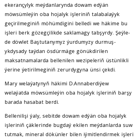
ekerançylyk meýdanlarynda dowam edýän
möwsümleýin oba hojalyk işleriniň talabalaýyk
geçirilmeginiň möhümdigini belledi we häkime bu
işleri berk gözegçilikde saklamagy tabşyrdy. Şeýle-
de döwlet Baştutanymyz ýurdumyzy durmuş-
ykdysady taýdan ösdürmäge gönükdirilen
maksatnamalarda bellenilen wezipeleriň üstünlikli
ýerine ýetirilmeginiň zerurdygyna ünsi çekdi.
Mary welaýatynyň häkimi D.Annaberdiýew
welaýatda möwsümleýin oba hojalyk işleriniň barşy
barada hasabat berdi.
Bellenilişi ýaly, sebitde dowam edýän oba hojalyk
işleriniň çäklerinde bugdaý ekilen meýdanlarda suw
tutmak, mineral dökünler bilen iýmitlendirmek işleri