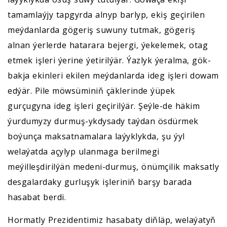
tamamlaýjy tapgyrda alnyp barlyp, ekiş geçirilen
meýdanlarda gögeriş suwuny tutmak, gögeriş
alnan ýerlerde hatarara bejergi, ýekelemek, otag
etmek işleri ýerine ýetirilýär. Ýazlyk ýeralma, gök-
bakja ekinleri ekilen meýdanlarda ideg işleri dowam
edýär. Pile möwsüminiň çäklerinde ýüpek
gurçugyna ideg işleri geçirilýär. Şeýle-de häkim
ýurdumyzy durmuş-ykdysady taýdan ösdürmek
boýunça maksatnamalara laýyklykda, şu ýyl
welaýatda açylyp ulanmaga berilmegi
meýilleşdirilýän medeni-durmuş, önümçilik maksatly
desgalardaky gurluşyk işleriniň barşy barada
hasabat berdi.
Hormatly Prezidentimiz hasabaty diňläp, welaýatyň