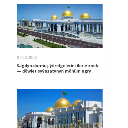
07.08.2026
Sagdyn durmuş ýörelgelerini ilerletmek
— döwlet syýasatynyň möhüm ugry