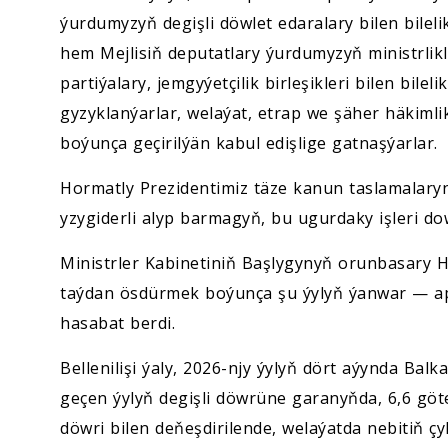
ýurdumyzyň degişli döwlet edaralary bilen bilel
hem Mejlisiň deputatlary ýurdumyzyň ministrlikl
partiýalary, jemgyýetçilik birleşikleri bilen bile
gyzyklanýarlar, welaýat, etrap we şäher häkiml
boýunça geçirilýän kabul edişlige gatnaşýarlar.
Hormatly Prezidentimiz täze kanun taslamalaryn
yzygiderli alyp barmagyň, bu ugurdaky işleri d
Ministrler Kabinetiniň Başlygynyň orunbasary
taýdan ösdürmek boýunça şu ýylyň ýanwar — apre
hasabat berdi.
Bellenilişi ýaly, 2026-njy ýylyň dört aýynda Ba
geçen ýylyň degişli döwrüne garanyňda, 6,6 göt
döwri bilen deňeşdirilende, welaýatda nebitiň ç