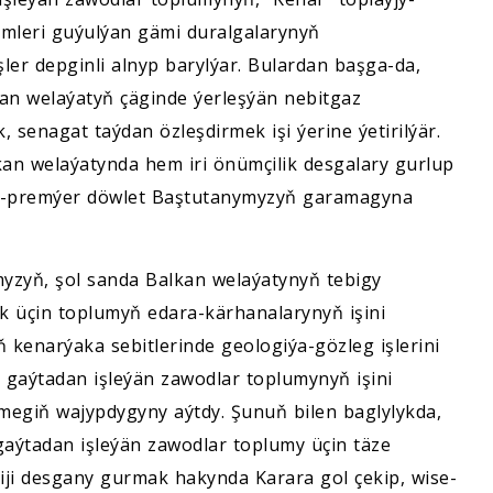
ümleri guýulýan gämi duralgalarynyň
ler depginli alnyp barylýar. Bulardan başga-da,
an welaýatyň çäginde ýerleşýän nebitgaz
, senagat taýdan özleşdirmek işi ýerine ýetirilýär.
kan welaýatynda hem iri önümçilik desgalary gurlup
ise-premýer döwlet Baştutanymyzyň garamagyna
myzyň, şol sanda Balkan welaýatynyň tebigy
ak üçin toplumyň edara-kärhanalarynyň işini
 kenarýaka sebitlerinde geologiýa-gözleg işlerini
 gaýtadan işleýän zawodlar toplumynyň işini
egiň wajypdygyny aýtdy. Şunuň bilen baglylykda,
aýtadan işleýän zawodlar toplumy üçin täze
iji desgany gurmak hakynda Karara gol çekip, wise-