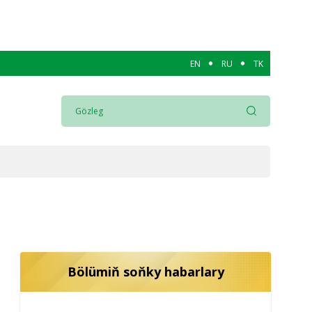
EN
RU
TK
Bölümiň soňky habarlary