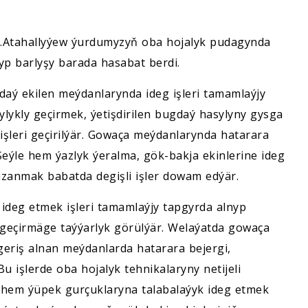
T.Atahallyýew ýurdumyzyň oba hojalyk pudagynda
yp barlyşy barada hasabat berdi.
daý ekilen meýdanlarynda ideg işleri tamamlaýjy
lykly geçirmek, ýetişdirilen bugdaý hasylyny gysga
işleri geçirilýär. Gowaça meýdanlarynda hatarara
 Şeýle hem ýazlyk ýeralma, gök-bakja ekinlerine ideg
zanmak babatda degişli işler dowam edýär.
ideg etmek işleri tamamlaýjy tapgyrda alnyp
 geçirmäge taýýarlyk görülýär. Welaýatda gowaça
eriş alnan meýdanlarda hatarara bejergi,
u işlerde oba hojalyk tehnikalaryny netijeli
le hem ýüpek gurçuklaryna talabalaýyk ideg etmek