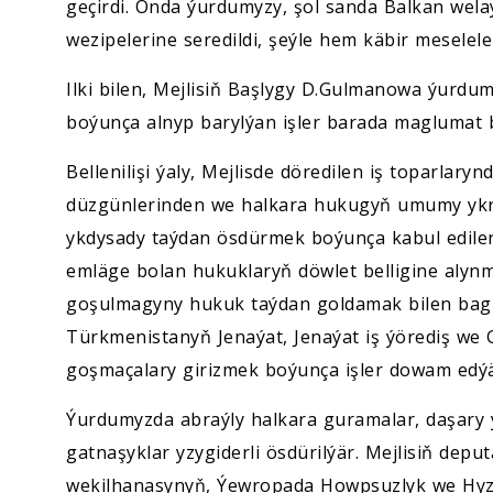
geçirdi. Onda ýurdumyzy, şol sanda Balkan we
wezipelerine seredildi, şeýle hem käbir meselele
Ilki bilen, Mejlisiň Başlygy D.Gulmanowa ýurdu
boýunça alnyp barylýan işler barada maglumat b
Bellenilişi ýaly, Mejlisde döredilen iş toparlar
düzgünlerinden we halkara hukugyň umumy ykr
ykdysady taýdan ösdürmek boýunça kabul edil
emläge bolan hukuklaryň döwlet belligine alyn
goşulmagyny hukuk taýdan goldamak bilen bagl
Türkmenistanyň Jenaýat, Jenaýat iş ýörediş we
goşmaçalary girizmek boýunça işler dowam edýä
Ýurdumyzda abraýly halkara guramalar, daşary ý
gatnaşyklar yzygiderli ösdürilýär. Mejlisiň dep
wekilhanasynyň, Ýewropada Howpsuzlyk we Hy