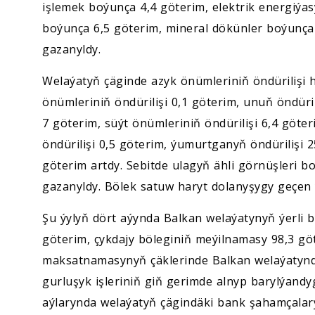
işlemek boýunça 4,4 göterim, elektrik energiýa
boýunça 6,5 göterim, mineral dökünler boýunça
gazanyldy.
Welaýatyň çäginde azyk önümleriniň öndürilişi
önümleriniň öndürilişi 0,1 göterim, unuň öndüril
7 göterim, süýt önümleriniň öndürilişi 6,4 göter
öndürilişi 0,5 göterim, ýumurtganyň öndürilişi 
göterim artdy. Sebitde ulagyň ähli görnüşleri 
gazanyldy. Bölek satuw haryt dolanyşygy geçen 
Şu ýylyň dört aýynda Balkan welaýatynyň ýerli b
göterim, çykdajy böleginiň meýilnamasy 98,3 göte
maksatnamasynyň çäklerinde Balkan welaýatynda
gurluşyk işleriniň giň gerimde alnyp barylýand
aýlarynda welaýatyň çägindäki bank şahamçalar