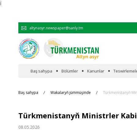
Ï
altynasyr.newspaper@sanly.tm
Baş sahypa
Bölümler
Kanunlar
Teswirlemel
Wakalaryň jümmişinde
Baş sahypa
Wakalaryň jümmüşinde
Türkmenistanyň Mini
Resmi
Türkmenistanyň Ministrler Kabi
Hyzmatdaşlyk
08.05.2026