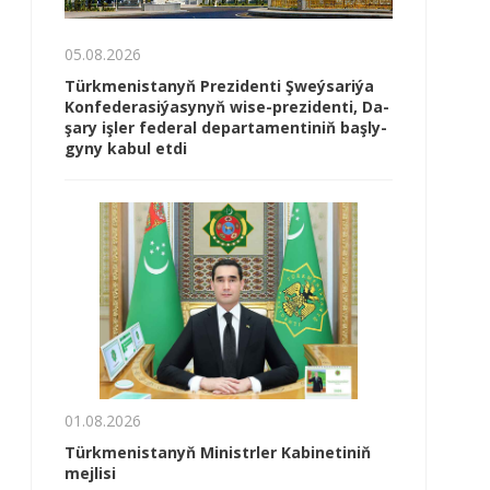
05.08.2026
Türk­me­nis­ta­nyň Prezidenti Şweý­sa­ri­ýa
Kon­fe­de­ra­si­ýa­sy­nyň wi­se-prezidenti, Da­
şa­ry iş­ler fe­de­ral de­par­ta­men­ti­niň baş­ly­
gy­ny ka­bul et­di
01.08.2026
Türkmenistanyň Ministrler Kabinetiniň
mejlisi