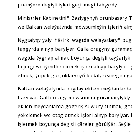
premýere degişli işleri geçirmegi tabşyrdy.
Ministrler Kabinetiniň Başlygynyň orunbasary 
we Balkan welaýatynda möwsümleýin işleriň aln
Nygtalyşy ýaly, häzirki wagtda welaýatlaryň bug
tapgyrda alnyp barylýar. Galla oragyny guramaçy
wagtda ýygnap almak boýunça degişli taýýarlyk 
bejergi we iýmitlendirmek işleri alnyp barylýar.
etmek, ýüpek gurçuklarynyň kadaly ösmegini ga
Balkan welaýatynda bugdaý ekilen meýdanlarda 
barylýar. Galla oragy möwsümini guramaçylykly
ekilen meýdanlarda gögeriş suwuny tutmak, gög
ýekelemek we otag etmek işleri alnyp barylýar. B
işletmek boýunça degişli çäreler görülýär. Şeý