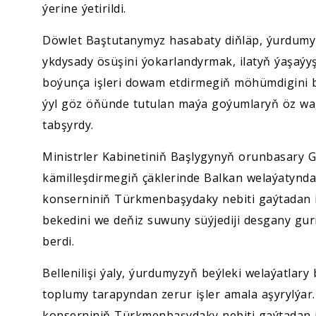
ýerine ýetirildi.
Döwlet Baştutanymyz hasabaty diňläp, ýurdumy
ykdysady ösüşini ýokarlandyrmak, ilatyň ýaşaý
boýunça işleri dowam etdirmegiň möhümdigini b
ýyl göz öňünde tutulan maýa goýumlaryň öz wagt
tabşyrdy.
Ministrler Kabinetiniň Başlygynyň orunbasary 
kämilleşdirmegiň çäklerinde Balkan welaýatynda
konserniniň Türkmenbaşydaky nebiti gaýtadan i
bekedini we deňiz suwuny süýjediji desgany g
berdi.
Bellenilişi ýaly, ýurdumyzyň beýleki welaýatlar
toplumy tarapyndan zerur işler amala aşyrylýar
konserniniň Türkmenbaşydaky nebiti gaýtadan i