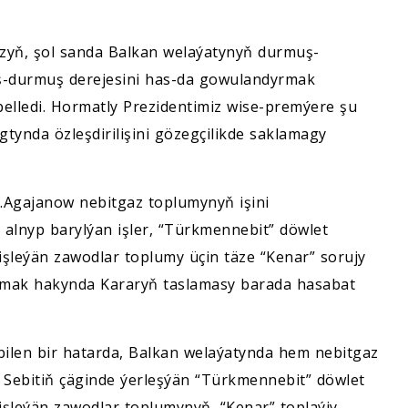
zyň, şol sanda Balkan welaýatynyň durmuş-
yş-durmuş derejesini has-da gowulandyrmak
elledi. Hormatly Prezidentimiz wise-premýere şu
ynda özleşdirilişini gözegçilikde saklamagy
G.Agajanow nebitgaz toplumynyň işini
 alnyp barylýan işler, “Türkmennebit” döwlet
şleýän zawodlar toplumy üçin täze “Kenar” sorujy
urmak hakynda Kararyň taslamasy barada hasabat
y bilen bir hatarda, Balkan welaýatynda hem nebitgaz
. Sebitiň çäginde ýerleşýän “Türkmennebit” döwlet
şleýän zawodlar toplumynyň, “Kenar” toplaýjy-