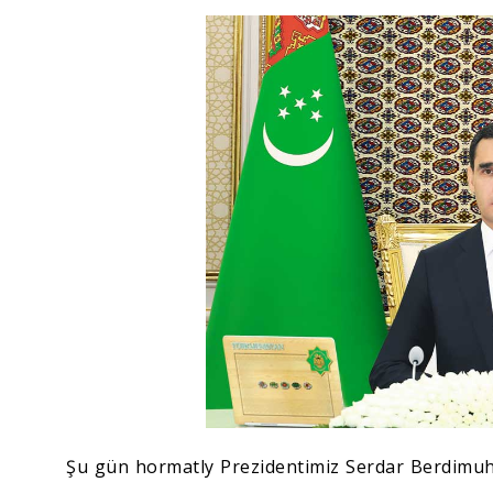
Ykdysadyýet
Jemgyýet
Medeniýet
Ylym
Sport
Şu gün hormatly Prezidentimiz Serdar Berdimuh