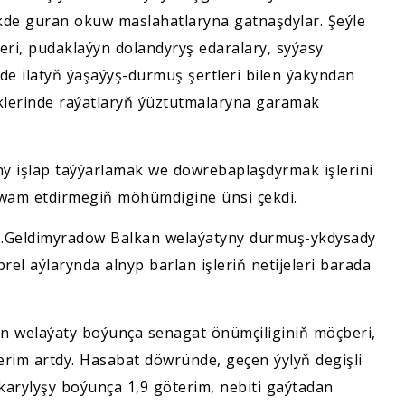
ikde guran okuw maslahatlaryna gatnaşdylar. Şeýle
eri, pudaklaýyn dolandyryş edaralary, syýasy
likde ilatyň ýaşaýyş-durmuş şertleri bilen ýakyndan
iklerinde raýatlaryň ýüztutmalaryna garamak
y işläp taýýarlamak we döwrebaplaşdyrmak işlerini
owam etdirmegiň möhümdigine ünsi çekdi.
 H.Geldimyradow Balkan welaýatyny durmuş-ykdysady
l aýlarynda alnyp barlan işleriň netijeleri barada
lkan welaýaty boýunça senagat önümçiliginiň möçberi,
erim artdy. Hasabat döwründe, geçen ýylyň degişli
ykarylyşy boýunça 1,9 göterim, nebiti gaýtadan