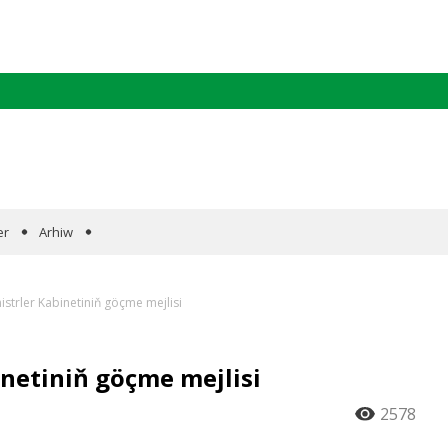
er
Arhiw
strler Kabinetiniň göçme mejlisi
netiniň göçme mejlisi
2578