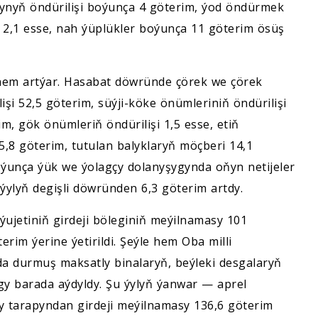
synyň öndürilişi boýunça 4 göterim, ýod öndürmek
 2,1 esse, nah ýüplükler boýunça 11 göterim ösüş
 hem artýar. Hasabat döwründe çörek we çörek
işi 52,5 göterim, süýji-köke önümleriniň öndürilişi
im, gök önümleriň öndürilişi 1,5 esse, etiň
25,8 göterim, tutulan balyklaryň möçberi 14,1
boýunça ýük we ýolagçy dolanyşygynda oňyn netijeler
ýylyň degişli döwründen 6,3 göterim artdy.
ýujetiniň girdeji böleginiň meýilnamasy 101
rim ýerine ýetirildi. Şeýle hem Oba milli
 durmuş maksatly binalaryň, beýleki desgalaryň
ygy barada aýdyldy. Şu ýylyň ýanwar — aprel
y tarapyndan girdeji meýilnamasy 136,6 göterim