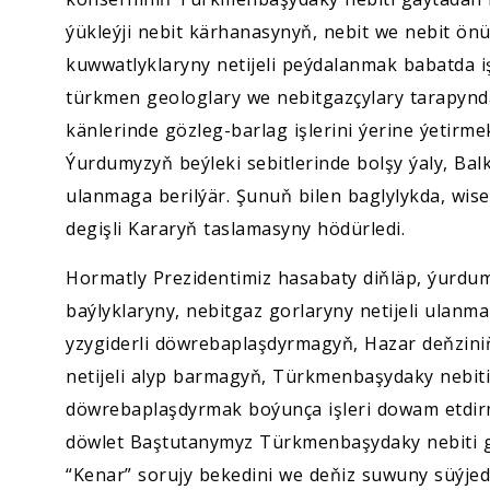
ýükleýji nebit kärhanasynyň, nebit we nebit ön
kuwwatlyklaryny netijeli peýdalanmak babatda iş
türkmen geologlary we nebitgazçylary tarapynd
känlerinde gözleg-barlag işlerini ýerine ýetirmek
Ýurdumyzyň beýleki sebitlerinde bolşy ýaly, Bal
ulanmaga berilýär. Şunuň bilen baglylykda, w
degişli Kararyň taslamasyny hödürledi.
Hormatly Prezidentimiz hasabaty diňläp, ýurdu
baýlyklaryny, nebitgaz gorlaryny netijeli ulanm
yzygiderli döwrebaplaşdyrmagyň, Hazar deňziniň
netijeli alyp barmagyň, Türkmenbaşydaky nebiti
döwrebaplaşdyrmak boýunça işleri dowam etdirm
döwlet Baştutanymyz Türkmenbaşydaky nebiti g
“Kenar” sorujy bekedini we deňiz suwuny süýjed