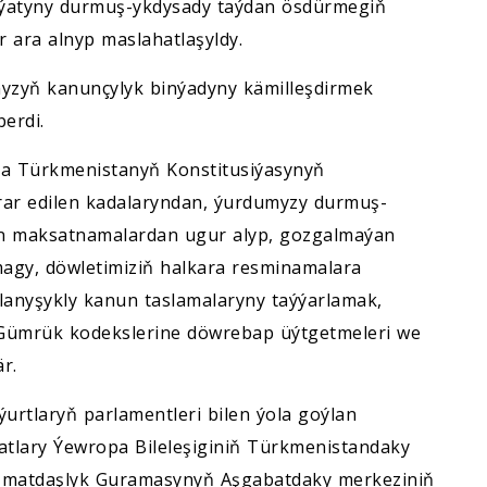
laýatyny durmuş-ykdysady taýdan ösdürmegiň
r ara alnyp maslahatlaşyldy.
myzyň kanunçylyk binýadyny kämilleşdirmek
erdi.
ynda Türkmenistanyň Konstitusiýasynyň
ar edilen kadalaryndan, ýurdumyzy durmuş-
en maksatnamalardan ugur alyp, gozgalmaýan
magy, döwletimiziň halkara resminamalara
anyşykly kanun taslamalaryny taýýarlamak,
 Gümrük kodekslerine döwrebap üýtgetmeleri we
r.
urtlaryň parlamentleri bilen ýola goýlan
utatlary Ýewropa Bileleşiginiň Türkmenistandaky
zmatdaşlyk Guramasynyň Aşgabatdaky merkeziniň