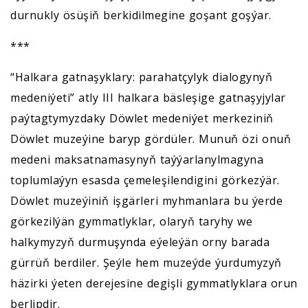
durnukly ösüşiň berkidilmegine goşant goşýar.
***
“Halkara gatnaşyklary: parahatçylyk dialogynyň
medeniýeti” atly III halkara bäsleşige gatnaşyjylar
paýtagtymyzdaky Döwlet medeniýet merkeziniň
Döwlet muzeýine baryp gördüler. Munuň özi onuň
medeni maksatnamasynyň taýýarlanylmagyna
toplumlaýyn esasda çemeleşilendigini görkezýär.
Döwlet muzeýiniň işgärleri myhmanlara bu ýerde
görkezilýän gymmatlyklar, olaryň taryhy we
halkymyzyň durmuşynda eýeleýän orny barada
gürrüň berdiler. Şeýle hem muzeýde ýurdumyzyň
häzirki ýeten derejesine degişli gymmatlyklara orun
berlipdir.