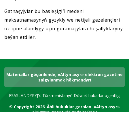
Gatnaşyjylar bu bäsleşigiň medeni
maksatnamasynyň gyzykly we netijeli gezelençleri
öz içine alandygy üçin guramaçylara hoşallyklaryny
beýan etdiler.
Materiallar göçürilende, «Altyn asyr» elektron gazetine
salgylanmak hökmandyr!
ESASLANDYRYJY: Türkmenistanyň Döwlet habarlar agentligi
© Copyright 2026.
Ähli hukuklar goralan.
«Altyn asyr»
elektron gazetiniň redaksiýasy
RSS kanal