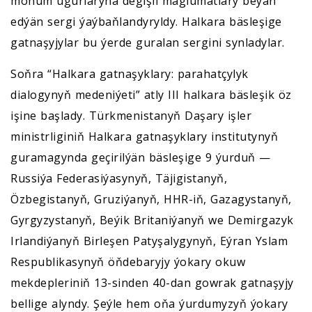
möhüm ugurlaryna degişli maglumatlary beýan
edýän sergi ýaýbaňlandyryldy. Halkara bäsleşige
gatnaşyjylar bu ýerde guralan sergini synladylar.
Soňra “Halkara gatnaşyklary: parahatçylyk
dialogynyň medeniýeti” atly III halkara bäsleşik öz
işine başlady. Türkmenistanyň Daşary işler
ministrliginiň Halkara gatnaşyklary institutynyň
guramagynda geçirilýän bäsleşige 9 ýurduň —
Russiýa Federasiýasynyň, Täjigistanyň,
Özbegistanyň, Gruziýanyň, HHR-iň, Gazagystanyň,
Gyrgyzystanyň, Beýik Britaniýanyň we Demirgazyk
Irlandiýanyň Birleşen Patyşalygynyň, Eýran Yslam
Respublikasynyň öňdebaryjy ýokary okuw
mekdepleriniň 13-sinden 40-dan gowrak gatnaşyjy
bellige alyndy. Şeýle hem oňa ýurdumyzyň ýokary