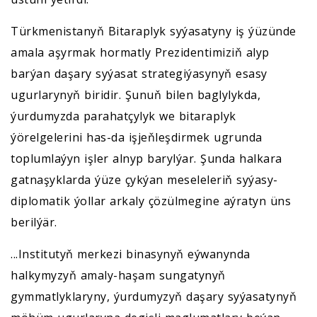
Türkmenistanyň Bitaraplyk syýasatyny iş ýüzünde
amala aşyrmak hormatly Prezidentimiziň alyp
barýan daşary syýasat strategiýasynyň esasy
ugurlarynyň biridir. Şunuň bilen baglylykda,
ýurdumyzda parahatçylyk we bitaraplyk
ýörelgelerini has-da işjeňleşdirmek ugrunda
toplumlaýyn işler alnyp barylýar. Şunda halkara
gatnaşyklarda ýüze çykýan meseleleriň syýasy-
diplomatik ýollar arkaly çözülmegine aýratyn üns
berilýär.
...Institutyň merkezi binasynyň eýwanynda
halkymyzyň amaly-haşam sungatynyň
gymmatlyklaryny, ýurdumyzyň daşary syýasatynyň