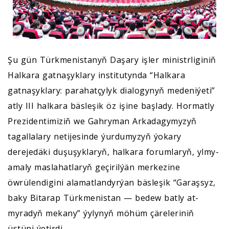
Şu gün Türkmenistanyň Daşary işler ministrliginiň
Halkara gatnaşyklary institutynda “Halkara
gatnaşyklary: parahatçylyk dialogynyň medeniýeti”
atly III halkara bäsleşik öz işine başlady. Hormatly
Prezidentimiziň we Gahryman Arkadagymyzyň
tagallalary netijesinde ýurdumyzyň ýokary
derejedäki duşuşyklaryň, halkara forumlaryň, ylmy-
amaly maslahatlaryň geçirilýän merkezine
öwrülendigini alamatlandyrýan bäsleşik “Garaşsyz,
baky Bitarap Türkmenistan — bedew batly at-
myradyň mekany” ýylynyň möhüm çäreleriniň
üstüni ýetirdi.