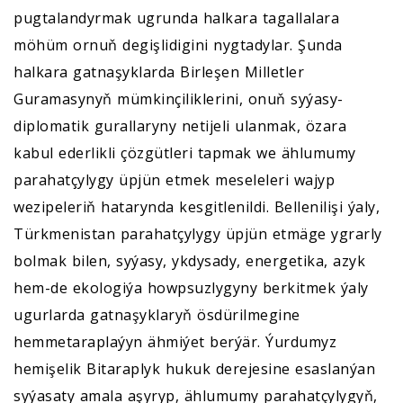
pugtalandyrmak ugrunda halkara tagallalara
möhüm ornuň degişlidigini nygtadylar. Şunda
halkara gatnaşyklarda Birleşen Milletler
Guramasynyň mümkinçiliklerini, onuň syýasy-
diplomatik gurallaryny netijeli ulanmak, özara
kabul ederlikli çözgütleri tapmak we ählumumy
parahatçylygy üpjün etmek meseleleri wajyp
wezipeleriň hatarynda kesgitlenildi. Bellenilişi ýaly,
Türkmenistan parahatçylygy üpjün etmäge ygrarly
bolmak bilen, syýasy, ykdysady, energetika, azyk
hem-de ekologiýa howpsuzlygyny berkitmek ýaly
ugurlarda gatnaşyklaryň ösdürilmegine
hemmetaraplaýyn ähmiýet berýär. Ýurdumyz
hemişelik Bitaraplyk hukuk derejesine esaslanýan
syýasaty amala aşyryp, ählumumy parahatçylygyň,