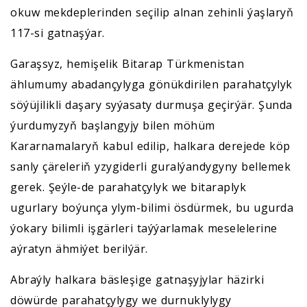
okuw mekdeplerinden seçilip alnan zehinli ýaşlaryň
117-si gatnaşýar.
Garaşsyz, hemişelik Bitarap Türkmenistan
ählumumy abadançylyga gönükdirilen parahatçylyk
söýüjilikli daşary syýasaty durmuşa geçirýär. Şunda
ýurdumyzyň başlangyjy bilen möhüm
Kararnamalaryň kabul edilip, halkara derejede köp
sanly çäreleriň yzygiderli guralýandygyny bellemek
gerek. Şeýle-de parahatçylyk we bitaraplyk
ugurlary boýunça ylym-bilimi ösdürmek, bu ugurda
ýokary bilimli işgärleri taýýarlamak meselelerine
aýratyn ähmiýet berilýär.
Abraýly halkara bäsleşige gatnaşyjylar häzirki
döwürde parahatçylygy we durnuklylygy