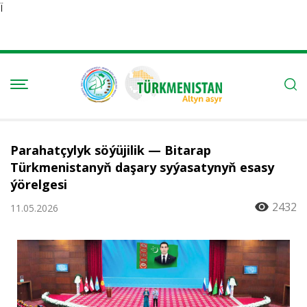
Ï
Parahatçylyk söýüjilik — Bitarap
Türkmenistanyň daşary syýasatynyň esasy
ýörelgesi
2432
11.05.2026