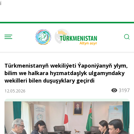
Ï
Türkmenistanyň wekiliýeti Ýaponiýanyň ylym,
bilim we halkara hyzmatdaşlyk ulgamyndaky
wekilleri bilen duşuşyklary geçirdi
3197
12.05.2026