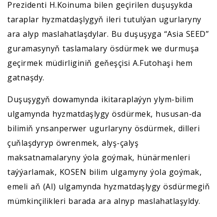
Prezidenti H.Koinuma bilen geçirilen duşuşykda
taraplar hyzmatdaşlygyň ileri tutulýan ugurlaryny
ara alyp maslahatlaşdylar. Bu duşuşyga “Asia SEED”
guramasynyň taslamalary ösdürmek we durmuşa
geçirmek müdirliginiň geňeşçisi A.Futohaşi hem
gatnaşdy.
Duşuşygyň dowamynda ikitaraplaýyn ylym-bilim
ulgamynda hyzmatdaşlygy ösdürmek, hususan-da
bilimiň ynsanperwer ugurlaryny ösdürmek, dilleri
çuňlaşdyryp öwrenmek, alyş-çalyş
maksatnamalaryny ýola goýmak, hünärmenleri
taýýarlamak, KOSEN bilim ulgamyny ýola goýmak,
emeli aň (AI) ulgamynda hyzmatdaşlygy ösdürmegiň
mümkinçilikleri barada ara alnyp maslahatlaşyldy.