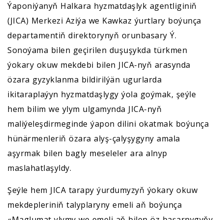
Ýaponiýanyň Halkara hyzmatdaşlyk agentliginiň
(JICA) Merkezi Aziýa we Kawkaz ýurtlary boýunça
departamentiň direktorynyň orunbasary Ý.
Sonoýama bilen geçirilen duşuşykda türkmen
ýokary okuw mekdebi bilen JICA-nyň arasynda
özara gyzyklanma bildirilýän ugurlarda
ikitaraplaýyn hyzmatdaşlygy ýola goýmak, şeýle
hem bilim we ylym ulgamynda JICA-nyň
maliýeleşdirmeginde ýapon dilini okatmak boýunça
hünärmenleriň özara alyş-çalyşygyny amala
aşyrmak bilen bagly meseleler ara alnyp
maslahatlaşyldy.
Şeýle hem JICA tarapy ýurdumyzyň ýokary okuw
mekdepleriniň talyplaryny emeli aň boýunça
«Maglumat ylymy we emeli aň bilen öz başarnygyňy