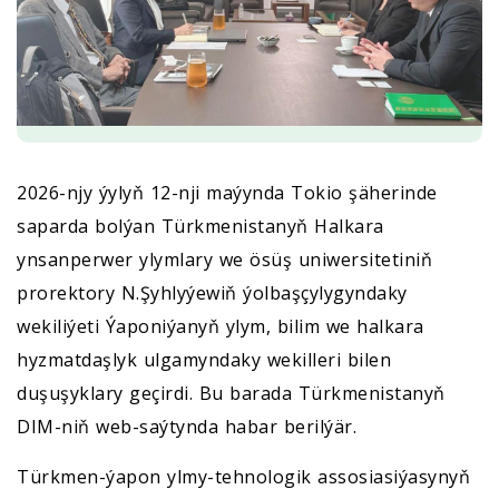
2026-njy ýylyň 12-nji maýynda Tokio şäherinde
saparda bolýan Türkmenistanyň Halkara
ynsanperwer ylymlary we ösüş uniwersitetiniň
prorektory N.Şyhlyýewiň ýolbaşçylygyndaky
wekiliýeti Ýaponiýanyň ylym, bilim we
halkara
hyzmatdaşlyk ulgamyndaky wekilleri bilen
duşuşyklary geçirdi. Bu barada Türkmenistanyň
DIM-niň web-saýtynda habar berilýär.
Türkmen-ýapon ylmy-tehnologik assosiasiýasynyň