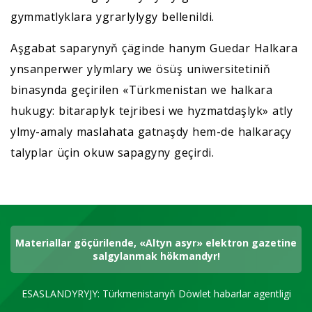
gymmatlyklara ygrarlylygy bellenildi.
Aşgabat saparynyň çäginde hanym Guedar Halkara
ynsanperwer ylymlary we ösüş uniwersitetiniň
binasynda geçirilen «Türkmenistan we halkara
hukugy: bitaraplyk tejribesi we hyzmatdaşlyk» atly
ylmy-amaly maslahata gatnaşdy hem-de halkaraçy
talyplar üçin okuw sapagyny geçirdi.
Materiallar göçürilende, «Altyn asyr» elektron gazetine
salgylanmak hökmandyr!
ESASLANDYRYJY: Türkmenistanyň Döwlet habarlar agentligi