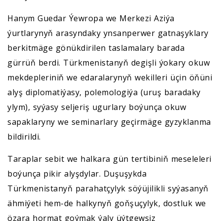
Hanym Guedar Ýewropa we Merkezi Aziýa
ýurtlarynyň arasyndaky ynsanperwer gatnaşyklary
berkitmäge gönükdirilen taslamalary barada
gürrüň berdi. Türkmenistanyň degişli ýokary okuw
mekdepleriniň we edaralarynyň wekilleri üçin öňüni
alyş diplomatiýasy, polemologiýa (uruş baradaky
ylym), syýasy seljeriş ugurlary boýunça okuw
sapaklaryny we seminarlary geçirmäge gyzyklanma
bildirildi.
Taraplar sebit we halkara gün tertibiniň meseleleri
boýunça pikir alyşdylar. Duşuşykda
Türkmenistanyň parahatçylyk söýüjilikli syýasanyň
ähmiýeti hem-de halkynyň goňşuçylyk, dostluk we
özara hormat goýmak ýaly üýtgewsiz