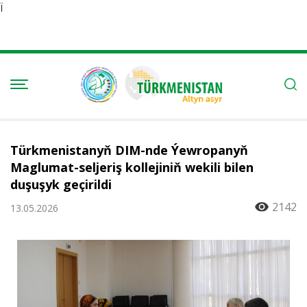
Ï
Türkmenistanyň DIM-nde Ýewropanyň
Maglumat-seljeriş kollejiniň wekili bilen
duşuşyk geçirildi
2142
13.05.2026