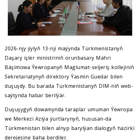
2026-njy ýylyň 13-nji maýynda Türkmenistanyň
Daşary işler ministriniň orunbasary Mähri
Bäşimowa Ýewropanyň Maglumat-seljeriş kollejiniň
Sekretariatynyň direktory Ýasmin Guedar bilen
duşuşdy. Bu barada Türkmenistanyň DIM-niň web-
saýtynda habar berilýär.
Duşuşygyň dowamynda taraplar umuman Ýewropa
we Merkezi Aziýa ýurtlarynyň, hususan-da
Türkmenistan bilen alnyp barylýan dialogyň häzirki
derejesine baha berdiler.