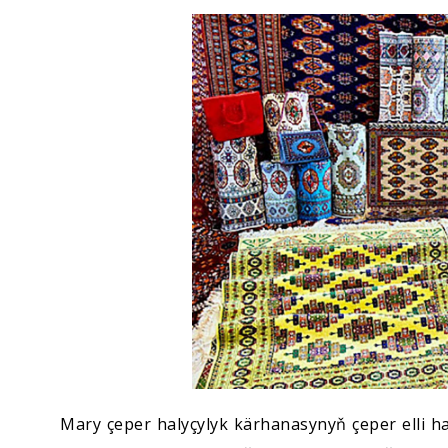
Ykdysadyýet
Jemgyýet
Medeniýet
Ylym
Sport
Mary çeper halyçylyk kärhanasynyň çeper elli h