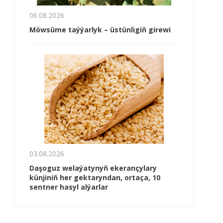
06.08.2026
Möwsüme taýýarlyk – üstünligiň girewi
03.08.2026
Daşoguz welaýatynyň ekerançylary
künjiniň her gektaryndan, ortaça, 10
sentner hasyl alýarlar