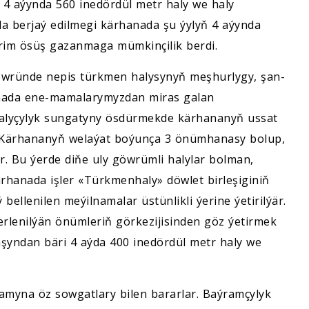
4 aýynda 560 inedördül metr haly we haly
a berjaý edilmegi kärhanada şu ýylyň 4 aýynda
rim ösüş gazanmaga mümkinçilik berdi.
öwründe nepis türkmen halysynyň meşhurlygy, şan-
anada ene-mamalarymyzdan miras galan
halyçylyk sungatyny ösdürmekde kärhananyň ussat
r. Kärhananyň welaýat boýunça 3 önümhanasy bolup,
r. Bu ýerde diňe uly göwrümli halylar bolman,
ärhanada işler «Türkmenhaly» döwlet birleşiginiň
bellenilen meýilnamalar üstünlikli ýerine ýetirilýär.
erlenilýän önümleriň görkezijisinden göz ýetirmek
şyndan bäri 4 aýda 400 inedördül metr haly we
amyna öz sowgatlary bilen bararlar. Baýramçylyk