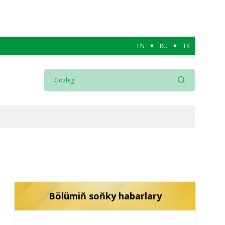
EN
RU
TK
Bölümiň soňky habarlary