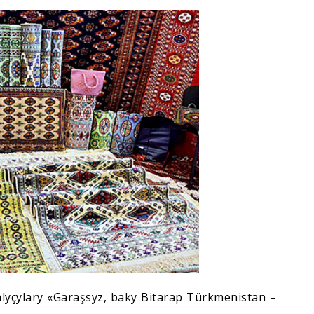
alyçylary «Garaşsyz, baky Bitarap Türkmenistan –