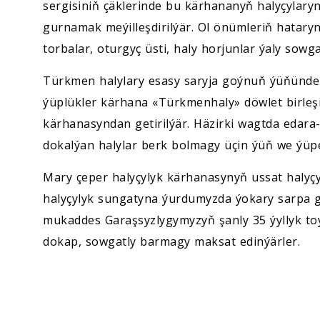
sergisiniň çäklerinde bu kärhananyň halyçylary
gurnamak meýilleşdirilýär. Ol önümleriň hatary
torbalar, oturgyç üsti, haly horjunlar ýaly sow
Türkmen halylary esasy saryja goýnuň ýüňünden
ýüplükler kärhana «Türkmenhaly» döwlet birleşi
kärhanasyndan getirilýär. Häzirki wagtda edar
dokalýan halylar berk bolmagy üçin ýüň we ýüp
Mary çeper halyçylyk kärhanasynyň ussat halyçy
halyçylyk sungatyna ýurdumyzda ýokary sarpa 
mukaddes Garaşsyzlygymyzyň şanly 35 ýyllyk to
dokap, sowgatly barmagy maksat edinýärler.