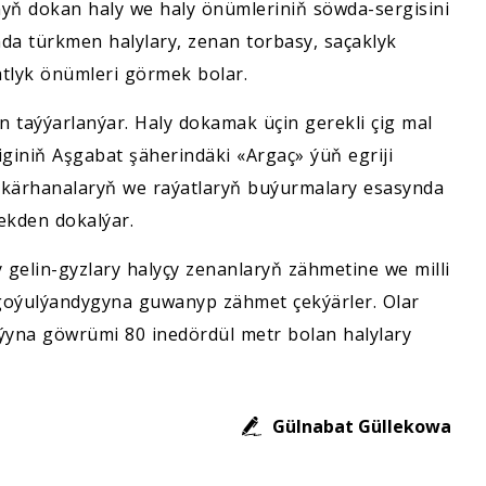
nyň dokan haly we haly önümleriniň söwda-sergisini
nda türkmen halylary, zenan torbasy, saçaklyk
gatlyk önümleri görmek bolar.
 taýýarlanýar. Haly dokamak üçin gerekli çig mal
giniň Aşgabat şäherindäki «Argaç» ýüň egriji
a-kärhanalaryň we raýatlaryň buýurmalary esasynda
ekden dokalýar.
 gelin-gyzlary halyçy zenanlaryň zähmetine we milli
goýulýandygyna guwanyp zähmet çekýärler. Olar
ýyna göwrümi 80 inedördül metr bolan halylary
Gülnabat Güllekowa