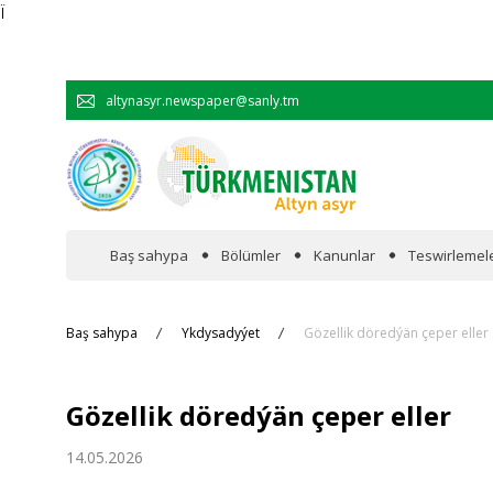
Ï
altynasyr.newspaper@sanly.tm
Baş sahypa
Bölümler
Kanunlar
Teswirlemel
Wakalaryň jümmişinde
Baş sahypa
Ykdysadyýet
Gözellik döredýän çeper eller
Resmi
Gözellik döredýän çeper eller
Hyzmatdaşlyk
14.05.2026