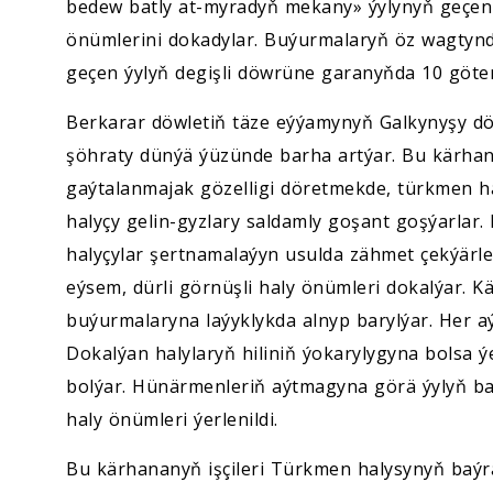
bedew batly at-myradyň mekany» ýylynyň geçen 
önümlerini dokadylar. Buýurmalaryň öz wagtynd
geçen ýylyň degişli döwrüne garanyňda 10 göte
Berkarar döwletiň täze eýýamynyň Galkynyşy d
şöhraty dünýä ýüzünde barha artýar. Bu kärh
gaýtalanmajak gözelligi döretmekde, türkmen 
halyçy gelin-gyzlary saldamly goşant goşýarla
halyçylar şertnamalaýyn usulda zähmet çekýärle
eýsem, dürli görnüşli haly önümleri dokalýar. K
buýurmalaryna laýyklykda alnyp barylýar. Her aý 
Dokalýan halylaryň hiliniň ýokarylygyna bolsa ý
bolýar. Hünärmenleriň aýtmagyna görä ýylyň ba
haly önümleri ýerlenildi.
Bu kärhananyň işçileri Türkmen halysynyň baýr