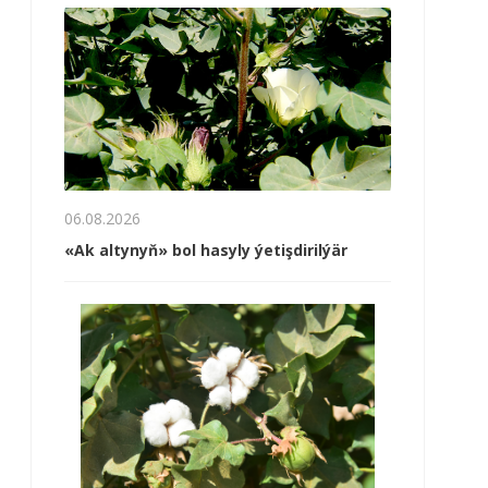
06.08.2026
«Ak altynyň» bol hasyly ýetişdirilýär