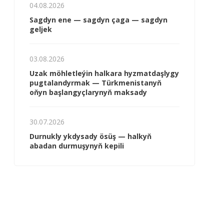
04.08.2026
Sagdyn ene — sagdyn çaga — sagdyn
geljek
03.08.2026
Uzak möhletleýin halkara hyzmatdaşlygy
pugtalandyrmak — Türkmenistanyň
oňyn başlangyçlarynyň maksady
30.07.2026
Durnukly ykdysady ösüş — halkyň
abadan durmuşynyň kepili