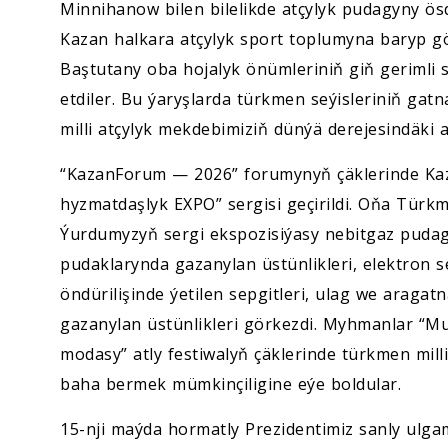
Minnihanow bilen bilelikde atçylyk pudagyny ös
Kazan halkara atçylyk sport toplumyna baryp g
Baştutany oba hojalyk önümleriniň giň gerimli s
etdiler. Bu ýaryşlarda türkmen seýisleriniň ga
milli atçylyk mekdebimiziň dünýä derejesindäki 
“KazanForum — 2026” forumynyň çäklerinde Kaz
hyzmatdaşlyk EXPO” sergisi geçirildi. Oňa Türkm
Ýurdumyzyň sergi ekspozisiýasy nebitgaz puda
pudaklarynda gazanylan üstünlikleri, elektron 
öndürilişinde ýetilen sepgitleri, ulag we araga
gazanylan üstünlikleri görkezdi. Myhmanlar “Mu
modasy” atly festiwalyň çäklerinde türkmen mill
baha bermek mümkinçiligine eýe boldular.
15-nji maýda hormatly Prezidentimiz sanly ulgam