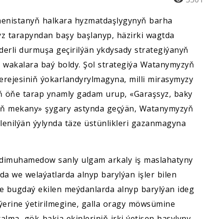
menistanyň halkara hyzmatdaşlygynyň barha
 tarapyndan başy başlanyp, häzirki wagtda
derli durmuşa geçirilýän ykdysady strategiýanyň
m wakalara baý boldy. Şol strategiýa Watanymyzyň
rejesiniň ýokarlandyrylmagyna, milli mirasymyzy
ň öňe tarap ynamly gadam urup, «Garaşsyz, baky
yň mekany» şygary astynda geçýän, Watanymyzyň
lenilýän ýylynda täze üstünlikleri gazanmagyna
rdimuhamedow sanly ulgam arkaly iş maslahatyny
a we welaýatlarda alnyp barylýan işler bilen
e bugdaý ekilen meýdanlarda alnyp barylýan ideg
 ýerine ýetirilmegine, galla oragy möwsümine
alma, gök-bakja ekinleriniň irki ýetişen hasylyny