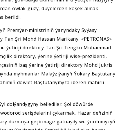
lardan owlak-guzy, düýelerden köşek almak
 berildi.
nyň Premýer-ministriniň ýanyndaky Syýasy
ygy Tan Şri Mohd Hassan Marikany, «PETRONAS»
ne ýetiriji direktory Tan Şri Tengku Muhammad
k direktory, ýerine ýetiriji wise-prezidenti,
esiniň baş ýerine ýetiriji direktory Mohd Jukris
mynda myhmanlar Malaýziýanyň Ýokary Baştutany
rahimiň döwlet Baştutanymyza iberen mähirli
ýyl dolýandygyny bellediler. Şol döwürde
dorod serişdelerini çykarmak, Hazar deňziniň
alary durmuşa geçirmäge gatnaşdy we ýurdumyzyň