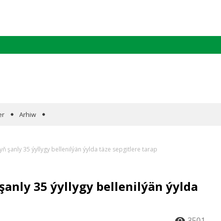
er
Arhiw
şanly 35 ýyllygy bellenilýän ýylda täze sepgitlere tarap
nly 35 ýyllygy bellenilýän ýylda
3501