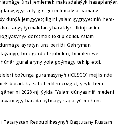
erletmäge ünsi jemlemek maksadalaýyk hasaplanýar.
aglanyşygy» atly giň gerimli maksatnamany
 dünýä jemgyýetçiligini yslam şygryýetiniň hem-
ňden tanyşdyrmakdan ybaratdyr. Ilkinji ädim
giýasyny» döretmek teklip edildi. Yslam
sdürmäge aýratyn üns berildi. Gahryman
aýanyp, bu ugurda tejribeleri, bilimleri we
ünär gurallaryny ýola goýmagy teklip etdi.
eleleri boýunça guramasynyň (ICESCO) mejlisinde
ek baradaky kabul edilen çözgüt, şeýle hem
şäherini 2028-nji ýylda “Yslam dünýäsiniň medeni
aşlanýandygy barada aýtmagy saparyň möhüm
eri Tatarystan Respublikasynyň Baştutany Rustam