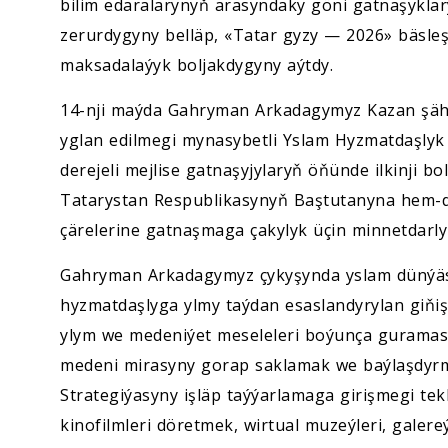
bilim edaralarynyň arasyndaky göni gatnaşykl
zerurdygyny belläp, «Tatar gyzy — 2026» bäsleş
maksadalaýyk boljakdygyny aýtdy.
14-nji maýda Gahryman Arkadagymyz Kazan şäher
yglan edilmegi mynasybetli Yslam Hyzmatdaşly
derejeli mejlise gatnaşyjylaryň öňünde ilkinji b
Tatarystan Respublikasynyň Baştutanyna hem-
çärelerine gatnaşmaga çakylyk üçin minnetdarlyk 
Gahryman Arkadagymyz çykyşynda yslam dünýäsi
hyzmatdaşlyga ylmy taýdan esaslandyrylan giňiş
ylym we medeniýet meseleleri boýunça guramasy
medeni mirasyny gorap saklamak we baýlaşdyr
Strategiýasyny işläp taýýarlamaga girişmegi tekli
kinofilmleri döretmek, wirtual muzeýleri, galere