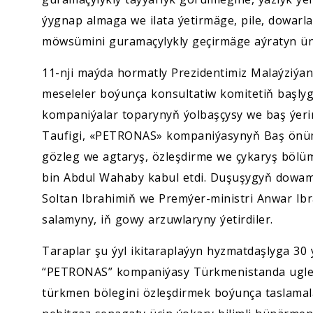
ýygnap almaga we ilata ýetirmäge, pile, dowar
möwsümini guramaçylykly geçirmäge aýratyn üns
11-nji maýda hormatly Prezidentimiz Malaýziýa
meseleler boýunça konsultatiw komitetiň başl
kompaniýalar toparynyň ýolbaşçysy we baş ýeri
Taufigi, «PETRONAS» kompaniýasynyň Baş önümçili
gözleg we agtaryş, özleşdirme we çykaryş bölümç
bin Abdul Wahaby kabul etdi. Duşuşygyň dowa
Soltan Ibrahimiň we Premýer-ministri Anwar Ib
salamyny, iň gowy arzuwlaryny ýetirdiler.
Taraplar şu ýyl ikitaraplaýyn hyzmatdaşlyga 30 
“PETRONAS” kompaniýasy Türkmenistanda uglewo
türkmen bölegini özleşdirmek boýunça taslam