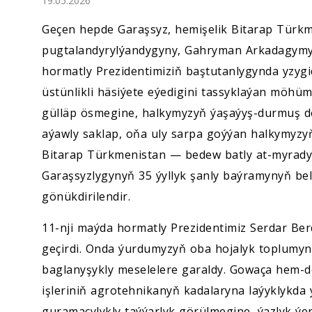
19.05.2026
Ykdysadyýet
Geçen hepde Garaşsyz, hemişelik Bitarap Türk
Jemgyýet
pugtalandyrylýandygyny, Gahryman Arkadagymyz
hormatly Prezidentimiziň baştutanlygynda yzygi
Medeniýet
üstünlikli häsiýete eýedigini tassyklaýan möhü
gülläp ösmegine, halkymyzyň ýaşaýyş-durmuş de
Ylym
aýawly saklap, oňa uly sarpa goýýan halkymyzy
Bitarap Türkmenistan — bedew batly at-myrad
Sport
Garaşsyzlygynyň 35 ýyllyk şanly baýramynyň bel
gönükdirilendir.
11-nji maýda hormatly Prezidentimiz Serdar Be
geçirdi. Onda ýurdumyzyň oba hojalyk toplumynd
baglanyşykly meselelere garaldy. Gowaça hem-d
işleriniň agrotehnikanyň kadalaryna laýyklykda
guramaçylykly taýýarlyk görülmegine, ýazlyk ýer