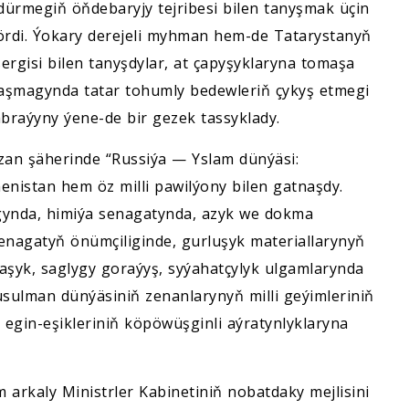
dürmegiň öňdebaryjy tejribesi bilen tanyşmak üçin
ördi. Ýokary derejeli myhman hem-de Tatarystanyň
ergisi bilen tanyşdylar, at çapyşyklaryna tomaşa
tnaşmagynda tatar tohumly bedewleriň çykyş etmegi
abraýyny ýene-de bir gezek tassyklady.
an şäherinde “Russiýa — Yslam dünýäsi:
enistan hem öz milli pawilýony bilen gatnaşdy.
gynda, himiýa senagatynda, azyk we dokma
senagatyň önümçiliginde, gurluşyk materiallarynyň
tnaşyk, saglygy goraýyş, syýahatçylyk ulgamlarynda
sulman dünýäsiniň zenanlarynyň milli geýimleriniň
i egin-eşikleriniň köpöwüşginli aýratynlyklaryna
 arkaly Ministrler Kabinetiniň nobatdaky mejlisini