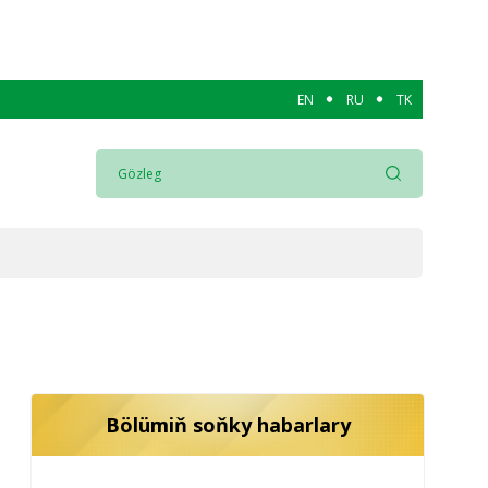
EN
RU
TK
Bölümiň soňky habarlary