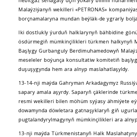
nebitgaz senagaty üçin ýokary bilimli hünärmenle
Malaýziýanyň wekilleri «PETRONAS» kompaniýas
borçnamalaryna mundan beýläk-de ygrarly bolj
Iki dostlukly ýurduň halklarynyň bähbidine gön
ösdürmegiň mümkinçilikleri türkmen halkynyň M
Başlygy Gurbanguly Berdimuhamedowyň Malaýzi
meseleler boýunça konsultatiw komitetiň başly
duşuşygynda hem ara alnyp maslahatlaşyldy.
13-14-nji maýda Gahryman Arkadagymyz Russiýa
sapary amala aşyrdy. Saparyň çäklerinde türkme
resmi wekilleri bilen möhüm syýasy ähmiýete eýe
dowamynda döwletara gatnaşyklaryň giň ugurl
pugtalandyrylmagynyň mümkinçilikleri ara alnyp
13-nji maýda Türkmenistanyň Halk Maslahatyn