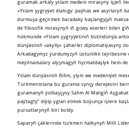
guramak arkaly yslam medeni mirasyny işjeň il
«Yslam şygryýet dialogy: paýhas we asyrlaryň b
durmuşa geçirmek baradaky başlangyjyň maksady
de filosofik mirasynyň iň gowy eserleri bilen gi
hökmünde «Yslam şygryýetiniň bütindünýä antolo
dünýäsiniň «akylly» şäherler diplomatiýasyny ö
Arkadagymyz ýurdumyzyň üstünlikli tejribesine d
meýilnamalary alyşmagyň hyzmatdaşlyk hem-de h
Yslam dünýäsiniň Bilim, ylym we medeniýet mes
Türkmenistana bu gurama synçy derejesini berm
guramanyň ýolbaşçysy Salim Al Maligiň Aşgabat 
paýtagty” diýip yglan etmek boýunça işlere b
pursatlarynyň biri boldy.
Saparyň çäklerinde türkmen halkynyň Milli Lid