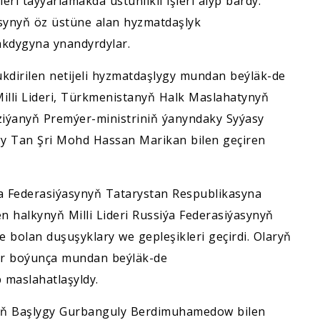
ri taýýarlamakda üstünlikli işleri alyp bardy.
ynyň öz üstüne alan hyzmatdaşlyk
akdygyna ynandyrdylar.
ükdirilen netijeli hyzmatdaşlygy mundan beýläk-de
illi Lideri, Türkmenistanyň Halk Maslahatynyň
ýanyň Premýer-ministriniň ýanyndaky Syýasy
gy Tan Şri Mohd Hassan Marikan bilen geçiren
 Federasiýasynyň Tatarystan Respublikasyna
n halkynyň Milli Lideri Russiýa Federasiýasynyň
 bolan duşuşyklary we gepleşikleri geçirdi. Olaryň
ar boýunça mundan beýläk-de
 maslahatlaşyldy.
yň Başlygy Gurbanguly Berdimuhamedow bilen