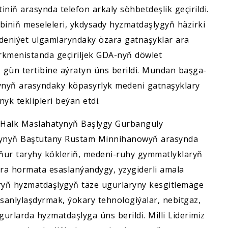
niň arasynda telefon arkaly söhbetdeşlik geçirildi.
iniň meseleleri, ykdysady hyzmatdaşlygyň häzirki
deniýet ulgamlaryndaky özara gatnaşyklar ara
rkmenistanda geçiriljek GDA-nyň döwlet
 gün tertibine aýratyn üns berildi. Mundan başga-
ynyň arasyndaky köpasyrlyk medeni gatnaşyklary
k teklipleri beýan etdi.
ň Halk Maslahatynyň Başlygy Gurbanguly
synyň Baştutany Rustam Minnihanowyň arasynda
ňňur taryhy kökleriň, medeni-ruhy gymmatlyklaryň
 hormata esaslanýandygy, yzygiderli amala
aryň hyzmatdaşlygyň täze ugurlaryny kesgitlemäge
 sanlylaşdyrmak, ýokary tehnologiýalar, nebitgaz,
gurlarda hyzmatdaşlyga üns berildi. Milli Liderimiz