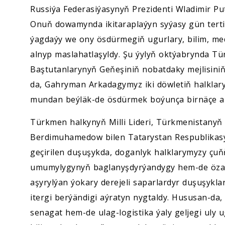
Russiýa Federasiýasynyň Prezidenti Wladimir Puti
Onuň dowamynda ikitaraplaýyn syýasy gün tertib
ýagdaýy we ony ösdürmegiň ugurlary, bilim, me
alnyp maslahatlaşyldy. Şu ýylyň oktýabrynda Tü
Baştutanlarynyň Geňeşiniň nobatdaky mejlisiniň
da, Gahryman Arkadagymyz iki döwletiň halklar
mundan beýläk-de ösdürmek boýunça birnäçe any
Türkmen halkynyň Milli Lideri, Türkmenistany
Berdimuhamedow bilen Tatarystan Respublika
geçirilen duşuşykda, doganlyk halklarymyzy çu
umumylygynyň baglanyşdyrýandygy hem-de özara
aşyrylýan ýokary derejeli saparlardyr duşuşykl
itergi berýändigi aýratyn nygtaldy. Hususan-da,
senagat hem-de ulag-logistika ýaly geljegi uly u