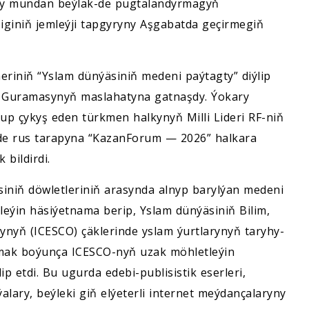
ary mundan beýläk-de pugtalandyrmagyň
iginiň jemleýji tapgyryny Aşgabatda geçirmegiň
iniň “Yslam dünýäsiniň medeni paýtagty” diýlip
k Guramasynyň maslahatyna gatnaşdy. Ýokary
olup çykyş eden türkmen halkynyň Milli Lideri RF-niň
de rus tarapyna “KazanForum — 2026” halkara
bildirdi.
niň döwletleriniň arasynda alnyp barylýan medeni
leýin häsiýetnama berip, Yslam dünýäsiniň Bilim,
nyň (ICESCO) çäklerinde yslam ýurtlarynyň taryhy-
mak boýunça ICESCO-nyň uzak möhletleýin
p etdi. Bu ugurda edebi-publisistik eserleri,
ýalary, beýleki giň elýeterli internet meýdançalaryny