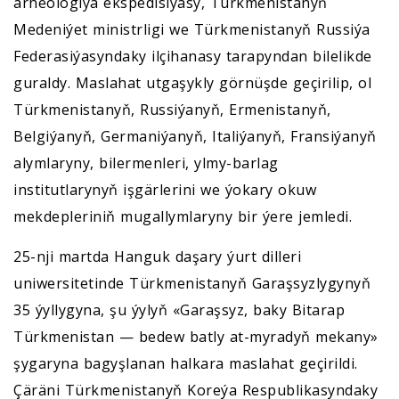
arheologiýa ekspedisiýasy, Türkmenistanyň
Medeniýet ministrligi we Türkmenistanyň Russiýa
Federasiýasyndaky ilçihanasy tarapyndan bilelikde
guraldy. Maslahat utgaşykly görnüşde geçirilip, ol
Türkmenistanyň, Russiýanyň, Ermenistanyň,
Belgiýanyň, Germaniýanyň, Italiýanyň, Fransiýanyň
alymlaryny, bilermenleri, ylmy-barlag
institutlarynyň işgärlerini we ýokary okuw
mekdepleriniň mugallymlaryny bir ýere jemledi.
25-nji martda Hanguk daşary ýurt dilleri
uniwersitetinde Türkmenistanyň Garaşsyzlygynyň
35 ýyllygyna, şu ýylyň «Garaşsyz, baky Bitarap
Türkmenistan — bedew batly at-myradyň mekany»
şygaryna bagyşlanan halkara maslahat geçirildi.
Çäräni Türkmenistanyň Koreýa Respublikasyndaky