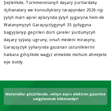
Şeýlelikde, Türkmenistanyň daşary ýurtlardaky
ilçihanalary we konsullyklary tarapyndan 2026-njy
ýylyň mart-aprel aýlarynda ýylyň şygaryna hem-de
Watanymyzyň Garaşsyzlygynyň 35 ýyllygyna
bagyşlanyp geçirilen dürli çäreler ýurdumyzyň
daşary syýasy ugruny, onuň medeni mirasyny,
Garaşsyzlyk ýyllarynda gazanan üstünliklerini
halkara giňişlikde wagyz etmekde möhüm ähmiýete
eýe boldy.
Materiallar göçürilende, «Altyn asyr» elektron gazetine
salgylanmak hökmandyr!