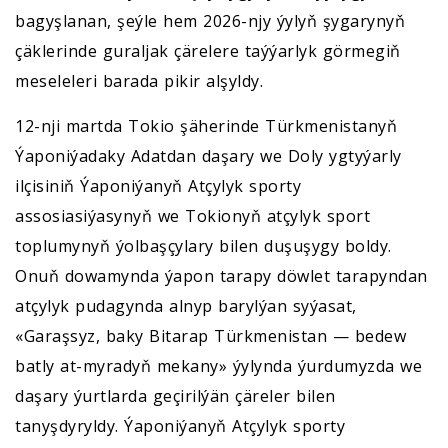
bagyşlanan, şeýle hem 2026-njy ýylyň şygarynyň
çäklerinde guraljak çärelere taýýarlyk görmegiň
meseleleri barada pikir alşyldy.
12-nji martda Tokio şäherinde Türkmenistanyň
Ýaponiýadaky Adatdan daşary we Doly ygtyýarly
ilçisiniň Ýaponiýanyň Atçylyk sporty
assosiasiýasynyň we Tokionyň atçylyk sport
toplumynyň ýolbaşçylary bilen duşuşygy boldy.
Onuň dowamynda ýapon tarapy döwlet tarapyndan
atçylyk pudagynda alnyp barylýan syýasat,
«Garaşsyz, baky Bitarap Türkmenistan — bedew
batly at-myradyň mekany» ýylynda ýurdumyzda we
daşary ýurtlarda geçirilýän çäreler bilen
tanyşdyryldy. Ýaponiýanyň Atçylyk sporty