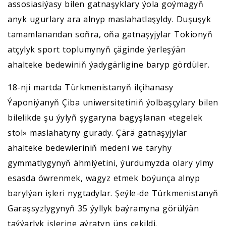
assosiasiýasy bilen gatnaşyklary ýola goýmagyň
anyk ugurlary ara alnyp maslahatlaşyldy. Duşuşyk
tamamlanandan soňra, oňa gatnaşyjylar Tokionyň
atçylyk sport toplumynyň çäginde ýerleşýän
ahalteke bedewiniň ýadygärligine baryp gördüler.
18-nji martda Türkmenistanyň ilçihanasy
Ýaponiýanyň Çiba uniwersitetiniň ýolbaşçylary bilen
bilelikde şu ýylyň şygaryna bagyşlanan «tegelek
stol» maslahatyny gurady. Çärä gatnaşyjylar
ahalteke bedewleriniň medeni we taryhy
gymmatlygynyň ähmiýetini, ýurdumyzda olary ylmy
esasda öwrenmek, wagyz etmek boýunça alnyp
barylýan işleri nygtadylar. Şeýle-de Türkmenistanyň
Garaşsyzlygynyň 35 ýyllyk baýramyna görülýän
taýýarlyk işlerine aýratyn üns çekildi.