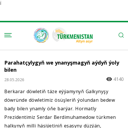
Ï
Parahatçylygyň we ynanyşmagyň aýdyň ýoly
bilen
4140
28.05.2026
Berkarar döwletiň täze eýýamynyň Galkynyşy
döwründe döwletimiz ösüşleriň ýolundan bedew
bady bilen ynamly öňe barýar. Hormatly
Prezidentimiz Serdar Berdimuhamedow türkmen
halkynyň milli häsiýetiniň esasyny düzýän,