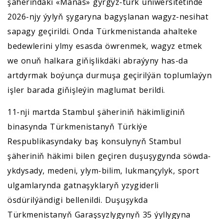
şäherindäki «Manas» gyrgyz-türk uniwersitetinde
2026-njy ýylyň şygaryna bagyşlanan wagyz-nesihat
sapagy geçirildi. Onda Türkmenistanda ahalteke
bedewlerini ylmy esasda öwrenmek, wagyz etmek
we onuň halkara giňişlikdäki abraýyny has-da
artdyrmak boýunça durmuşa geçirilýän toplumlaýyn
işler barada giňişleýin maglumat berildi.
11-nji martda Stambul şäheriniň häkimliginiň
binasynda Türkmenistanyň Türkiýe
Respublikasyndaky baş konsulynyň Stambul
şäheriniň häkimi bilen geçiren duşuşygynda söwda-
ykdysady, medeni, ylym-bilim, lukmançylyk, sport
ulgamlarynda gatnaşyklaryň yzygiderli
ösdürilýändigi bellenildi. Duşuşykda
Türkmenistanyň Garaşsyzlygynyň 35 ýyllygyna