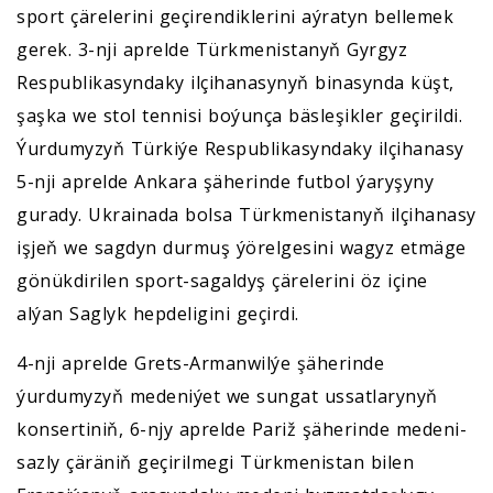
sport çärelerini geçirendiklerini aýratyn bellemek
gerek. 3-nji aprelde Türkmenistanyň Gyrgyz
Respublikasyndaky ilçihanasynyň binasynda küşt,
şaşka we stol tennisi boýunça bäsleşikler geçirildi.
Ýurdumyzyň Türkiýe Respublikasyndaky ilçihanasy
5-nji aprelde Ankara şäherinde futbol ýaryşyny
gurady. Ukrainada bolsa Türkmenistanyň ilçihanasy
işjeň we sagdyn durmuş ýörelgesini wagyz etmäge
gönükdirilen sport-sagaldyş çärelerini öz içine
alýan Saglyk hepdeligini geçirdi.
4-nji aprelde Grets-Armanwilýe şäherinde
ýurdumyzyň medeniýet we sungat ussatlarynyň
konsertiniň, 6-njy aprelde Pariž şäherinde medeni-
sazly çäräniň geçirilmegi Türkmenistan bilen