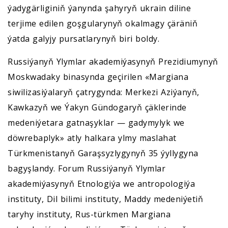
ýadygärliginiň ýanynda şahyryň ukrain diline
terjime edilen goşgularynyň okalmagy çäräniň
ýatda galyjy pursatlarynyň biri boldy.
Russiýanyň Ylymlar akademiýasynyň Prezidiumynyň
Moskwadaky binasynda geçirilen «Margiana
siwilizasiýalaryň çatrygynda: Merkezi Aziýanyň,
Kawkazyň we Ýakyn Gündogaryň çäklerinde
medeniýetara gatnaşyklar — gadymylyk we
döwrebaplyk» atly halkara ylmy maslahat
Türkmenistanyň Garaşsyzlygynyň 35 ýyllygyna
bagyşlandy. Forum Russiýanyň Ylymlar
akademiýasynyň Etnologiýa we antropologiýa
instituty, Dil bilimi instituty, Maddy medeniýetiň
taryhy instituty, Rus-türkmen Margiana