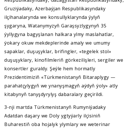
Respublikasyndaky, Gazagystan Respublikasyndaky,
Gruziýadaky, Azerbaýjan Respublikasyndaky
ilçihanalarynda we konsullyklarynda ýylyň
şygaryna, Watanymyzyň Garaşsyzlygynyň 35
ýyllygyna bagyşlanan halkara ylmy maslahatlar,
ýokary okuw mekdeplerinde amaly we umumy
sapaklar, duşuşyklar, brifingler, «tegelek stol»
duşuşyklary, kinofilmleriň görkezilişleri, sergiler we
konsertler guraldy. Şeýle hem hormatly
Prezidentimiziň «Türkmenistanyň Bitaraplygy —
parahatçylygyň we ynanyşmagyň aýdyň ýoly» atly
kitabynyň tanyşdyrylyş dabaralary geçirildi.
3-nji martda Türkmenistanyň Rumyniýadaky
Adatdan daşary we Doly ygtyýarly ilçisiniň
Buharestiň oba hojalyk ylymlary we weterinar