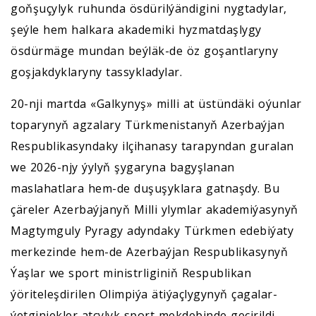
goňşuçylyk ruhunda ösdürilýändigini nygtadylar,
şeýle hem halkara akademiki hyzmatdaşlygy
ösdürmäge mundan beýläk-de öz goşantlaryny
goşjakdyklaryny tassykladylar.
20-nji martda «Galkynyş» milli at üstündäki oýunlar
toparynyň agzalary Türkmenistanyň Azerbaýjan
Respublikasyndaky ilçihanasy tarapyndan guralan
we 2026-njy ýylyň şygaryna bagyşlanan
maslahatlara hem-de duşuşyklara gatnaşdy. Bu
çäreler Azerbaýjanyň Milli ylymlar akademiýasynyň
Magtymguly Pyragy adyndaky Türkmen edebiýaty
merkezinde hem-de Azerbaýjan Respublikasynyň
Ýaşlar we sport ministrliginiň Respublikan
ýöriteleşdirilen Olimpiýa ätiýaçlygynyň çagalar-
ýetginjekler atçylyk sport mekdebinde geçirildi.