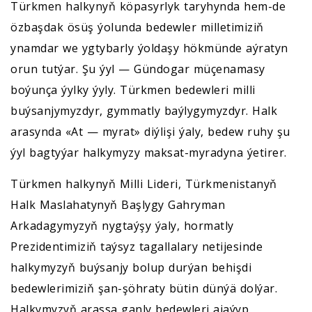
Türkmen halkynyň köpasyrlyk taryhynda hem-de
özbaşdak ösüş ýolunda bedewler milletimiziň
ynamdar we ygtybarly ýoldaşy hökmünde aýratyn
orun tutýar. Şu ýyl — Gündogar müçenamasy
boýunça ýylky ýyly. Türkmen bedewleri milli
buýsanjymyzdyr, gymmatly baýlygymyzdyr. Halk
arasynda «At — myrat» diýlişi ýaly, bedew ruhy şu
ýyl bagtyýar halkymyzy maksat-myradyna ýetirer.
Türkmen halkynyň Milli Lideri, Türkmenistanyň
Halk Maslahatynyň Başlygy Gahryman
Arkadagymyzyň nygtaýşy ýaly, hormatly
Prezidentimiziň taýsyz tagallalary netijesinde
halkymyzyň buýsanjy bolup durýan behişdi
bedewlerimiziň şan-şöhraty bütin dünýä dolýar.
Halkymyzyň arassa ganly bedewleri ajaýyp