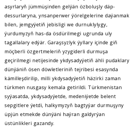
asyrlaryň jümmüşinden gelýän özboluşly däp-
dessurlaryna, ynsanperwer ýörelgelerine daýanmak
bilen, jemgyýetiň jebisligi we durnuklylygy,
ýurdumyzyň has-da ösdürilmegi ugrunda uly
tagallalary edýär. Garaşsyzlyk ýyllary içinde giň
möçberli özgertmeleriň yzygiderli durmuşa
geçirilmegi netijesinde ykdysadyýetiň ähli pudaklary
dünýäniň ösen döwletleriniň tejribesi esasynda
kämilleşdirilip, milli ykdysadyýetiň häzirki zaman
türkmen nusgasy kemala getirildi. Türkmenistan
syýasatda, ykdysadyýetde, medeniýetde belent
sepgitlere ýetdi, halkymyzyň bagtyýar durmuşyny
üpjün etmekde dünýäni haýran galdyrýan
üstünlikleri gazandy.