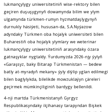
lukmançylygy uniwersitetiniň wise-rektory bilen
geçiren duşuşygynyň dowamynda bilim we ylym
ulgamynda türkmen-rumyn hyzmatdaşlygynyň
durnukly häsiýeti, hususan-da, S.A.Nyýazow
adyndaky Türkmen oba hojalyk uniwersiteti bilen
Buharestiň oba hojalyk ylymlary we weterinar
lukmançylygy uniwersitetiniň arasyndaky özara
gatnaşyklar nygtaldy. Ýurdumyzda 2026-njy ýylyň
«Garaşsyz, baky Bitarap Türkmenistan — bedew
batly at-myradyň mekany» ýyly diýlip yglan edilmegi
bilen baglylykda, bilelikde mowzuklaýyn çäreleri
geçirmek mümkinçiliginiň bardygy bellenildi.
4-nji martda Türkmenistanyň Gyrgyz
Respublikasyndaky ilçihanasy tarapyndan Bişkek