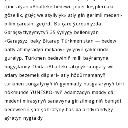
içine alýan «Ahalteke bedewi: çeper keşplerdäki
gözellik, güýç we asyllylyk» atly giň gerimli medeni-
bilim çäresini geçirdi. Bu çäre ýurdumyzda
Garaşsyzlygymyzyň 35 ýyllygy bellenilýän
«Garaşsyz, baky Bitarap Türkmenistan — bedew
batly at-myradyň mekany» ýylynyň çäklerinde
guralyp, Türkmen bedewiniň milli baýramyna
bagyşlandy. Onda «Ahalteke atçylyk sungaty we
atlary bezemek däpleri» atly hödürnamanyň
türkmen sungatynyň iň gymmatly nusgalarynyň biri
hökmünde ÝUNESKO-nyň Adamzadyň maddy däl
medeni mirasynyň sanawyna girizilmeginiň behişdi
bedewleriň şan-şöhratyny has-da artdyrandygy
aýratyn nygtaldy.