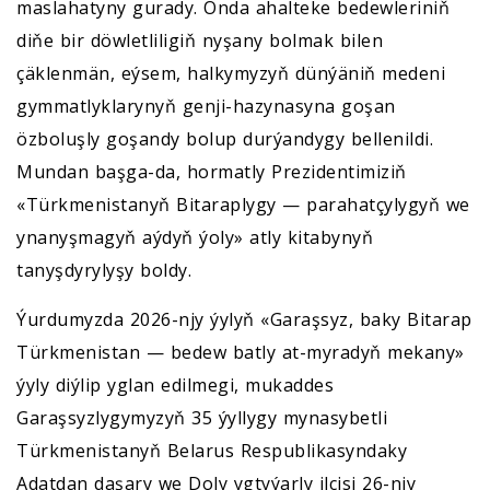
maslahatyny gurady. Onda ahalteke bedewleriniň
diňe bir döwletliligiň nyşany bolmak bilen
çäklenmän, eýsem, halkymyzyň dünýäniň medeni
gymmatlyklarynyň genji-hazynasyna goşan
özboluşly goşandy bolup durýandygy bellenildi.
Mundan başga-da, hormatly Prezidentimiziň
«Türkmenistanyň Bitaraplygy — parahatçylygyň we
ynanyşmagyň aýdyň ýoly» atly kitabynyň
tanyşdyrylyşy boldy.
Ýurdumyzda 2026-njy ýylyň «Garaşsyz, baky Bitarap
Türkmenistan — bedew batly at-myradyň mekany»
ýyly diýlip yglan edilmegi, mukaddes
Garaşsyzlygymyzyň 35 ýyllygy mynasybetli
Türkmenistanyň Belarus Respublikasyndaky
Adatdan daşary we Doly ygtyýarly ilçisi 26-njy