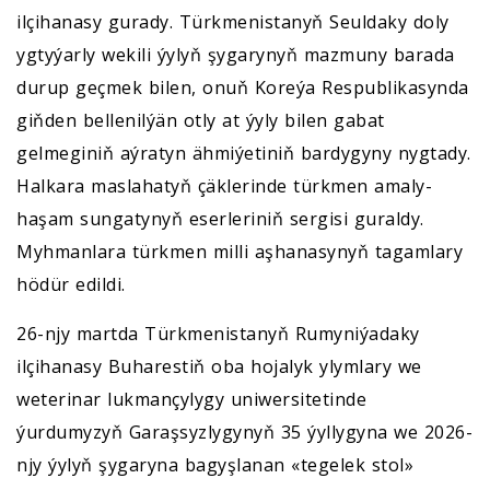
ilçihanasy gurady. Türkmenistanyň Seuldaky doly
ygtyýarly wekili ýylyň şygarynyň mazmuny barada
durup geçmek bilen, onuň Koreýa Respublikasynda
giňden bellenilýän otly at ýyly bilen gabat
gelmeginiň aýratyn ähmiýetiniň bardygyny nygtady.
Halkara maslahatyň çäklerinde türkmen amaly-
haşam sungatynyň eserleriniň sergisi guraldy.
Myhmanlara türkmen milli aşhanasynyň tagamlary
hödür edildi.
26-njy martda Türkmenistanyň Rumyniýadaky
ilçihanasy Buharestiň oba hojalyk ylymlary we
weterinar lukmançylygy uniwersitetinde
ýurdumyzyň Garaşsyzlygynyň 35 ýyllygyna we 2026-
njy ýylyň şygaryna bagyşlanan «tegelek stol»