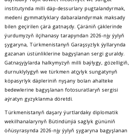
institutynda milli däp-dessurlary pugtalandyrmak,
medeni gymmatlyklary dabaralandyrmak maksady
bilen geçirilen çärä gatnaşdy. Çäräniň çäklerinde
ýurdumyzyň ilçihanasy tarapyndan 2026-njy ýylyň
şygaryna, Türkmenistanyň Garaşsyzlyk ýyllarynda
gazanan üstünliklerine bagyşlanan sergi guraldy.
Gatnaşyjylarda halkymyzyň milli baýlygy, gözelligiň,
durnuklylygyň we türkmen atçylyk sungatynyň
köpasyrlyk däpleriniň nyşany bolan ahalteke
bedewlerine bagyşlanan fotosuratlaryň sergisi
aýratyn gyzyklanma döretdi.
Türkmenistanyň daşary ýurtlardaky diplomatik
wekilhanalarynyň Bütindünýä saglyk gününiň
öňüsyrasynda 2026-njy ýylyň şygaryna bagyşlanan