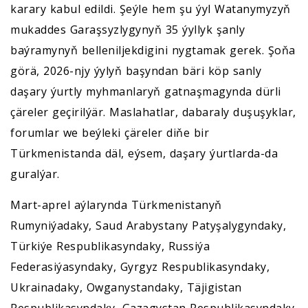
karary kabul edildi. Şeýle hem şu ýyl Watanymyzyň
mukaddes Garaşsyzlygynyň 35 ýyllyk şanly
baýramynyň belleniljekdigini nygtamak gerek. Şoňa
görä, 2026-njy ýylyň başyndan bäri köp sanly
daşary ýurtly myhmanlaryň gatnaşmagynda dürli
çäreler geçirilýär. Maslahatlar, dabaraly duşuşyklar,
forumlar we beýleki çäreler diňe bir
Türkmenistanda däl, eýsem, daşary ýurtlarda-da
guralýar.
Mart-aprel aýlarynda Türkmenistanyň
Rumyniýadaky, Saud Arabystany Patyşalygyndaky,
Türkiýe Respublikasyndaky, Russiýa
Federasiýasyndaky, Gyrgyz Respublikasyndaky,
Ukrainadaky, Owganystandaky, Täjigistan