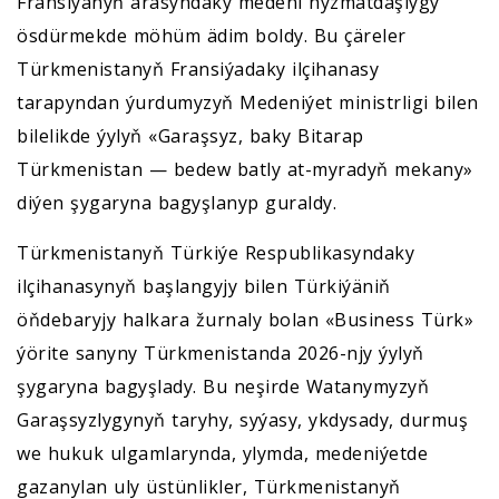
Fransiýanyň arasyndaky medeni hyzmatdaşlygy
ösdürmekde möhüm ädim boldy. Bu çäreler
Türkmenistanyň Fransiýadaky ilçihanasy
tarapyndan ýurdumyzyň Medeniýet ministrligi bilen
bilelikde ýylyň «Garaşsyz, baky Bitarap
Türkmenistan — bedew batly at-myradyň mekany»
diýen şygaryna bagyşlanyp guraldy.
Türkmenistanyň Türkiýe Respublikasyndaky
ilçihanasynyň başlangyjy bilen Türkiýäniň
öňdebaryjy halkara žurnaly bolan «Business Türk»
ýörite sanyny Türkmenistanda 2026-njy ýylyň
şygaryna bagyşlady. Bu neşirde Watanymyzyň
Garaşsyzlygynyň taryhy, syýasy, ykdysady, durmuş
we hukuk ulgamlarynda, ylymda, medeniýetde
gazanylan uly üstünlikler, Türkmenistanyň