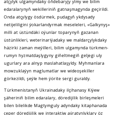
atçylyk ulgamyndaky öňdebaryjy ylmy we bilim
edaralarynyň wekilleriniň gatnaşmagynda geçirildi.
Onda atçylygy ösdürmek, pudagyň ykdysady
netijeliligini ýokarlandyrmak meseleleri, «Galkynyş»
milli at üstündäki oýunlar toparynyň gazanan
üstünlikleri, weterinariýadaky we maldarçylykdaky
häzirki zaman meýilleri, bilim ulgamynda türkmen-
rumyn hyzmatdaşlygyny giňeltmegiň geljegi uly
ugurlary ara alnyp maslahatlaşyldy. Myhmanlara
mowzuklaýyn maglumatlar we wideoşekiller
görkezildi, şeýle hem ýörite sergi guraldy.
Türkmenistanyň Ukrainadaky ilçihanasy Kiýew
şäheriniň bilim edaralary, döredijilik birleşmeleri
bilen bilelikde Magtymguly adyndaky kitaphanada
çeper döredijilik we interaktiw aýratynlyklary öz