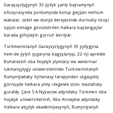
Garaşsyzlygynyň 35 ýyllyk şanly baýramynyň
öňüsyrasynda ýurdumyzda bolup geçýän möhüm
wakalar, sebit we dünýä derejesinde durnukly ösüşi
üpjün etmäge gönükdirilen halkara başlangyçlar
barada giňişleýin gürrüň berilýär.
Türkmenistanyň Garaşsyzlygynyň 35 ýyllygyna
hem-de ýylyň şygaryna bagyşlanyp, 22-nji aprelde
Buharestiň oba hojalyk ylymlary we weterinar
lukmançylygy uniwersitetinde Türkmenistanyň
Rumyniýadaky ilçihanasy tarapyndan utgaşykly
görnüşde halkara ylmy «tegelek stol» maslahaty
guraldy. Çäre S.A.Nyýazow adyndaky Türkmen oba
hojalyk uniwersitetiniň, Aba Annaýew adyndaky
Halkara atçylyk akademiýasynyň, Rumyniýanyň