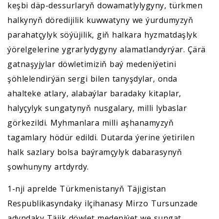
keşbi däp-dessurlaryň dowamatlylygyny, türkmen
halkynyň döredijilik kuwwatyny we ýurdumyzyň
parahatçylyk söýüjilik, giň halkara hyzmatdaşlyk
ýörelgelerine ygrarlydygyny alamatlandyrýar. Çärä
gatnaşyjylar döwletimiziň baý medeniýetini
şöhlelendirýän sergi bilen tanyşdylar, onda
ahalteke atlary, alabaýlar baradaky kitaplar,
halyçylyk sungatynyň nusgalary, milli lybaslar
görkezildi. Myhmanlara milli aşhanamyzyň
tagamlary hödür edildi. Dutarda ýerine ýetirilen
halk sazlary bolsa baýramçylyk dabarasynyň
şowhunyny artdyrdy.
1-nji aprelde Türkmenistanyň Täjigistan
Respublikasyndaky ilçihanasy Mirzo Tursunzade
adyndaky Täjik döwlet medeniýet we sungat