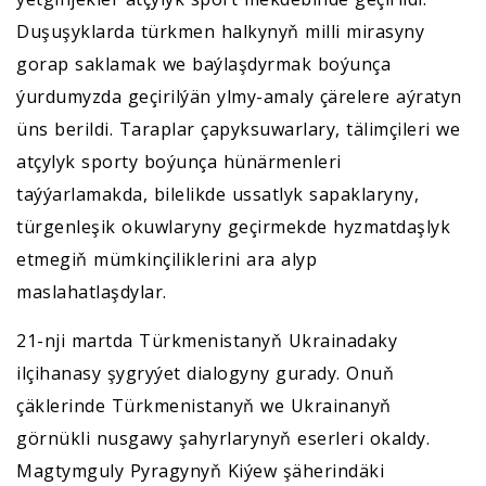
Duşuşyklarda türkmen halkynyň milli mirasyny
gorap saklamak we baýlaşdyrmak boýunça
ýurdumyzda geçirilýän ylmy-amaly çärelere aýratyn
üns berildi. Taraplar çapyksuwarlary, tälimçileri we
atçylyk sporty boýunça hünärmenleri
taýýarlamakda, bilelikde ussatlyk sapaklaryny,
türgenleşik okuwlaryny geçirmekde hyzmatdaşlyk
etmegiň mümkinçiliklerini ara alyp
maslahatlaşdylar.
21-nji martda Türkmenistanyň Ukrainadaky
ilçihanasy şygryýet dialogyny gurady. Onuň
çäklerinde Türkmenistanyň we Ukrainanyň
görnükli nusgawy şahyrlarynyň eserleri okaldy.
Magtymguly Pyragynyň Kiýew şäherindäki