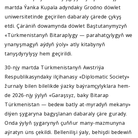
martda Ýanka Kupala adyndaky Grodno döwlet
uniwersitetinde geçirilen dabaraly çärede çykyş
etdi. Çäräniň dowamynda döwlet Baştutanymyzyň
«Türkmenistanyň Bitaraplygy — parahatçylygyň we
ynanyşmagyň aýdyň ýoly» atly kitabynyň
tanyşdyrylyşy hem geçirildi.
30-njy martda Türkmenistanyň Awstriýa
Respublikasyndaky ilçihanasy «Diplomatic Society»
žurnaly bilen bilelikde ýazky baýramçylyklara hem-
de 2026-njy ýylyň «Garaşsyz, baky Bitarap
Türkmenistan — bedew batly at-myradyň mekany»
diýen şygaryna bagyşlanan dabaraly çäre gurady.
Onda ýylyň şygarynyň çuňňur many-mazmunyna
aýratyn üns çekildi. Bellenilişi ýaly, behişdi bedewiň