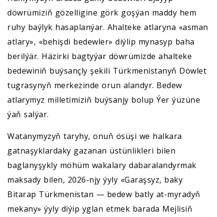
döwrümiziň gözelligine görk goşýan maddy hem
ruhy baýlyk hasaplanýar. Ahalteke atlaryna «asman
atlary», «behişdi bedewler» diýlip mynasyp baha
berilýär. Häzirki bagtyýar döwrümizde ahalteke
bedewiniň buýsançly şekili Türkmenistanyň Döwlet
tugrasynyň merkezinde orun alandyr. Bedew
atlarymyz milletimiziň buýsanjy bolup Ýer ýüzüne
ýaň salýar.
Watanymyzyň taryhy, onuň ösüşi we halkara
gatnaşyklardaky gazanan üstünlikleri bilen
baglanyşykly möhüm wakalary dabaralandyrmak
maksady bilen, 2026-njy ýyly «Garaşsyz, baky
Bitarap Türkmenistan — bedew batly at-myradyň
mekany» ýyly diýip yglan etmek barada Mejlisiň