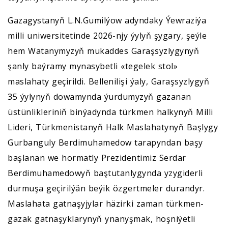
Gazagystanyň L.N.Gumilýow adyndaky Ýewraziýa
milli uniwersitetinde 2026-njy ýylyň şygary, şeýle
hem Watanymyzyň mukaddes Garaşsyzlygynyň
şanly baýramy mynasybetli «tegelek stol»
maslahaty geçirildi. Bellenilişi ýaly, Garaşsyzlygyň
35 ýylynyň dowamynda ýurdumyzyň gazanan
üstünlikleriniň binýadynda türkmen halkynyň Milli
Lideri, Türkmenistanyň Halk Maslahatynyň Başlygy
Gurbanguly Berdimuhamedow tarapyndan başy
başlanan we hormatly Prezidentimiz Serdar
Berdimuhamedowyň baştutanlygynda yzygiderli
durmuşa geçirilýän beýik özgertmeler durandyr.
Maslahata gatnaşyjylar häzirki zaman türkmen-
gazak gatnaşyklarynyň ynanyşmak, hoşniýetli