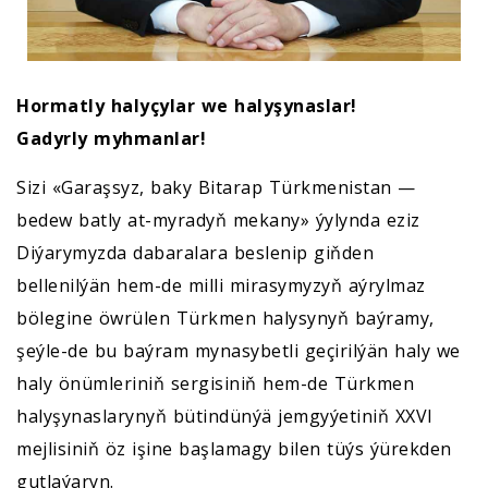
Hormatly halyçylar we halyşynaslar!
Gadyrly myhmanlar!
Sizi «Garaşsyz, baky Bitarap Türkmenistan —
bedew batly at-myradyň mekany» ýylynda eziz
Diýarymyzda dabaralara beslenip giňden
bellenilýän hem-de milli mirasymyzyň aýrylmaz
bölegine öwrülen Türkmen halysynyň baýramy,
şeýle-de bu baýram mynasybetli geçirilýän haly we
haly önümleriniň sergisiniň hem-de Türkmen
halyşynaslarynyň bütindünýä jemgyýetiniň XXVI
mejlisiniň öz işine başlamagy bilen tüýs ýürekden
gutlaýaryn.