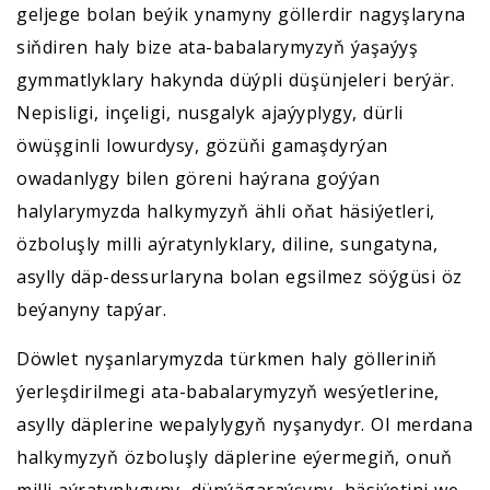
geljege bolan beýik ynamyny göllerdir nagyşlaryna
siňdiren haly bize ata-babalarymyzyň ýaşaýyş
gymmatlyklary hakynda düýpli düşünjeleri berýär.
Nepisligi, inçeligi, nusgalyk ajaýyplygy, dürli
öwüşginli lowurdysy, gözüňi gamaşdyrýan
owadanlygy bilen göreni haýrana goýýan
halylarymyzda halkymyzyň ähli oňat häsiýetleri,
özboluşly milli aýratynlyklary, diline, sungatyna,
asylly däp-dessurlaryna bolan egsilmez söýgüsi öz
beýanyny tapýar.
Döwlet nyşanlarymyzda türkmen haly gölleriniň
ýerleşdirilmegi ata-babalarymyzyň wesýetlerine,
asylly däplerine wepalylygyň nyşanydyr. Ol merdana
halkymyzyň özboluşly däplerine eýermegiň, onuň
milli aýratynlygyny, dünýägaraýşyny, häsiýetini we