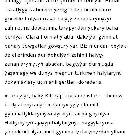
almagy üçin ähli zerur şertler döredilýär. Hünär
ussatlygy, zähmetsöýerligi bilen hemmelere
görelde bolýan ussat halyçy zenanlarymyzyň
zähmetine döwletimiz tarapyndan ýokary baha
berilýär. Olara hormatly atlar dakylyp, gymmat
bahaly sowgatlar gowşurylýar. Biz mundan beýläk-
de ellerinden dür dökülýän zehinli halyçy
zenanlarymyzyň abadan, bagtyýar durmuşda
ýaşamagy we dünýä meşhur türkmen halylaryny
dokamaklary üçin ähli şertleri dörederis.
«Garaşsyz, baky Bitarap Türkmenistan — bedew
batly at-myradyň mekany» ýylynda milli
gymmatlyklarymyza aýratyn sarpa goýulýar.
Halkymyzyň ajaýyp halylarynyň nagyşlarynda
şöhlelendirilýän milli gymmatlyklarymyzdan ylham