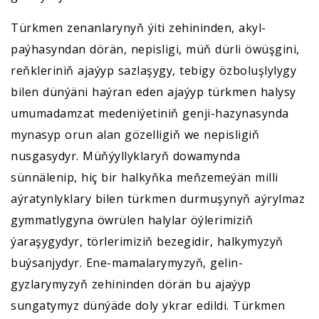
Türkmen zenanlarynyň ýiti zehininden, akyl-
paýhasyndan dörän, nepisligi, müň dürli öwüşgini,
reňkleriniň ajaýyp sazlaşygy, tebigy özboluşlylygy
bilen dünýäni haýran eden ajaýyp türkmen halysy
umumadamzat medeniýetiniň genji-hazynasynda
mynasyp orun alan gözelligiň we nepisligiň
nusgasydyr. Müňýyllyklaryň dowamynda
sünnälenip, hiç bir halkyňka meňzemeýän milli
aýratynlyklary bilen türkmen durmuşynyň aýrylmaz
gymmatlygyna öwrülen halylar öýlerimiziň
ýaraşygydyr, törlerimiziň bezegidir, halkymyzyň
buýsanjydyr. Ene-mamalarymyzyň, gelin-
gyzlarymyzyň zehininden dörän bu ajaýyp
sungatymyz dünýäde doly ykrar edildi. Türkmen