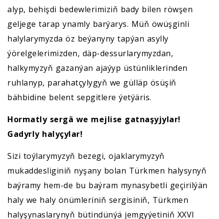
alyp, behişdi bedewlerimiziň bady bilen röwşen
geljege tarap ynamly barýarys. Müň öwüşginli
halylarymyzda öz beýanyny tapýan asylly
ýörelgelerimizden, däp-dessurlarymyzdan,
halkymyzyň gazanýan ajaýyp üstünliklerinden
ruhlanyp, parahatçylygyň we gülläp ösüşiň
bähbidine belent sepgitlere ýetýäris.
Hormatly sergä we mejlise gatnaşyjylar!
Gadyrly halyçylar!
Sizi toýlarymyzyň bezegi, ojaklarymyzyň
mukaddesliginiň nyşany bolan Türkmen halysynyň
baýramy hem-de bu baýram mynasybetli geçirilýän
haly we haly önümleriniň sergisiniň, Türkmen
halyşynaslarynyň bütindünýä jemgyýetiniň XXVI