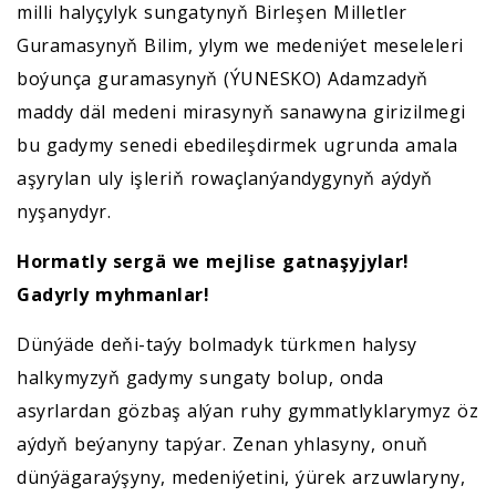
milli halyçylyk sungatynyň Birleşen Milletler
Guramasynyň Bilim, ylym we medeniýet meseleleri
boýunça guramasynyň (ÝUNESKO) Adamzadyň
maddy däl medeni mirasynyň sanawyna girizilmegi
bu gadymy senedi ebedileşdirmek ugrunda amala
aşyrylan uly işleriň rowaçlanýandygynyň aýdyň
nyşanydyr.
Hormatly sergä we mejlise gatnaşyjylar!
Gadyrly myhmanlar!
Dünýäde deňi-taýy bolmadyk türkmen halysy
halkymyzyň gadymy sungaty bolup, onda
asyrlardan gözbaş alýan ruhy gymmatlyklarymyz öz
aýdyň beýanyny tapýar. Zenan yhlasyny, onuň
dünýägaraýşyny, medeniýetini, ýürek arzuwlaryny,