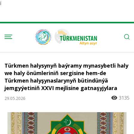
Ï
Türkmen halysynyň baýramy mynasybetli haly
we haly önümleriniň sergisine hem-de
Türkmen halyşynaslarynyň bütindünýä
jemgyýetiniň XXVI mejlisine gatnaşyjylara
3135
29.05.2026