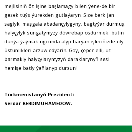
mejlisiniň öz işine başlamagy bilen ýene-de bir
gezek tüýs ýürekden gutlaýaryn. Size berk jan
saglyk, maşgala abadançylygyny, bagtyýar durmuş,
halyçylyk sungatymyzy döwrebap ösdürmek, bütin
dünýä ýaýmak ugrunda alyp barýan işleriňizde uly
üstünlikleri arzuw edýärin. Goý, çeper elli, uz
barmakly halyçylarymyzyň daraklarynyň sesi
hemişe batly ýaňlanyp dursun!
Türkmenistanyň Prezidenti
Serdar BERDIMUHAMEDOW.