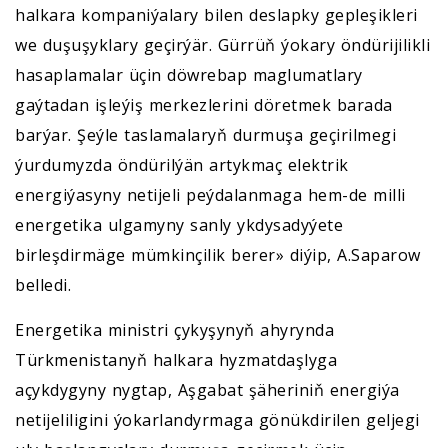
halkara kompaniýalary bilen deslapky gepleşikleri
we duşuşyklary geçirýär. Gürrüň ýokary öndürijilikli
hasaplamalar üçin döwrebap maglumatlary
gaýtadan işleýiş merkezlerini döretmek barada
barýar. Şeýle taslamalaryň durmuşa geçirilmegi
ýurdumyzda öndürilýän artykmaç elektrik
energiýasyny netijeli peýdalanmaga hem-de milli
energetika ulgamyny sanly ykdysadyýete
birleşdirmäge mümkinçilik berer» diýip, A.Saparow
belledi.
Energetika ministri çykyşynyň ahyrynda
Türkmenistanyň halkara hyzmatdaşlyga
açykdygyny nygtap, Aşgabat şäheriniň energiýa
netijeliligini ýokarlandyrmaga gönükdirilen geljegi