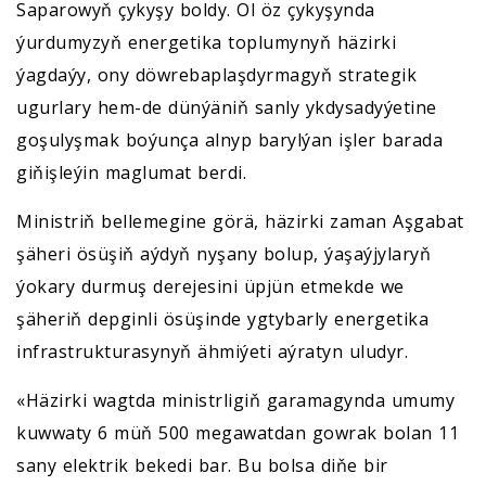
Saparowyň çykyşy boldy. Ol öz çykyşynda
ýurdumyzyň energetika toplumynyň häzirki
ýagdaýy, ony döwrebaplaşdyrmagyň strategik
ugurlary hem-de dünýäniň sanly ykdysadyýetine
goşulyşmak boýunça alnyp barylýan işler barada
giňişleýin maglumat berdi.
Ministriň bellemegine görä, häzirki zaman Aşgabat
şäheri ösüşiň aýdyň nyşany bolup, ýaşaýjylaryň
ýokary durmuş derejesini üpjün etmekde we
şäheriň depginli ösüşinde ygtybarly energetika
infrastrukturasynyň ähmiýeti aýratyn uludyr.
«Häzirki wagtda ministrligiň garamagynda umumy
kuwwaty 6 müň 500 megawatdan gowrak bolan 11
sany elektrik bekedi bar. Bu bolsa diňe bir