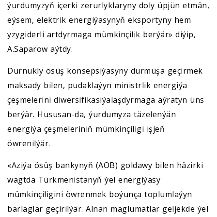
ýurdumyzyň içerki zerurlyklaryny doly üpjün etmän,
eýsem, elektrik energiýasynyň eksportyny hem
yzygiderli artdyrmaga mümkinçilik berýär» diýip,
A.Saparow aýtdy.
Durnukly ösüş konsepsiýasyny durmuşa geçirmek
maksady bilen, pudaklaýyn ministrlik energiýa
çeşmelerini diwersifikasiýalaşdyrmaga aýratyn üns
berýär. Hususan-da, ýurdumyza täzelenýän
energiýa çeşmeleriniň mümkinçiligi işjeň
öwrenilýär.
«Aziýa ösüş bankynyň (AÖB) goldawy bilen häzirki
wagtda Türkmenistanyň ýel energiýasy
mümkinçiligini öwrenmek boýunça toplumlaýyn
barlaglar geçirilýär. Alnan maglumatlar geljekde ýel