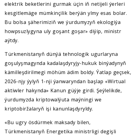
elektrik beketlerini gurmak üçin iň netijeli ýerleri
kesgitlemäge mümkinçilik berýän ylmy esas bolar.
Bu bolsa şäherimiziň we ýurdumyzyň ekologiýa
howpsuzlygyna uly goşant goşar» diýip, ministr
aýtdy.
Türkmenistanyň dünýä tehnologik ugurlaryna
goşulyşmagynda kadalaşdyryjy-hukuk binýadynyň
kämilleşdirilmegi möhüm ädim boldy. Ýatlap geçsek,
2026-njy ýylyň 1-nji ýanwaryndan başlap «Wirtual
aktiwler hakynda» Kanun güýje girdi. Şeýlelikde,
ýurdumyzda kriptowalýuta maýningi we
kriptobiržalaryň işi kanunlaşdyryldy.
«Bu ugry ösdürmek maksady bilen,
Türkmenistanyň Energetika ministrligi degişli