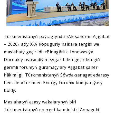
Türkmenistanyň paýtagtynda «Ak şäherim Aşgabat
– 2026» atly XXV köpugurly halkara sergisi we
maslahaty geçirildi. «Binagärlik. Innowasiýa.
Durnukly ösüş» diýen şygar bilen geçirilen giň
gerimli forumyň guramaçylary Aşgabat şäher
häkimligi, Türkmenistanyň Söwda-senagat edarasy
hem-de «Turkmen Energy Forum» kompaniýasy
boldy.
Maslahatyň esasy wakalarynyň biri
Türkmenistanyň energetika ministri Annageldi