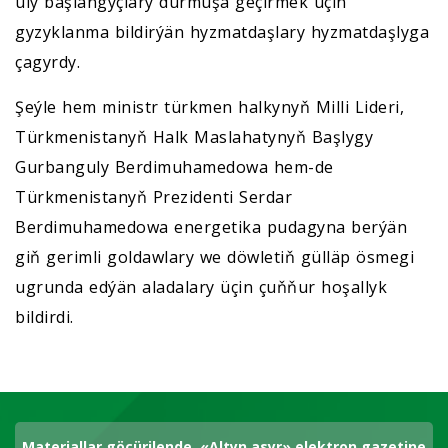
uly başlangyçlary durmuşa geçirmek üçin
gyzyklanma bildirýän hyzmatdaşlary hyzmatdaşlyga
çagyrdy.
Şeýle hem ministr türkmen halkynyň Milli Lideri,
Türkmenistanyň Halk Maslahatynyň Başlygy
Gurbanguly Berdimuhamedowa hem-de
Türkmenistanyň Prezidenti Serdar
Berdimuhamedowa energetika pudagyna berýän
giň gerimli goldawlary we döwletiň gülläp ösmegi
ugrunda edýän aladalary üçin çuňňur hoşallyk
bildirdi.
Materiallar göçürilende, «Altyn asyr» elektron gazetine