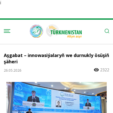
Ï
Aşgabat – innowasiýalaryň we durnukly ösüşiň
şäheri
2322
26.05.2026